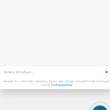
Marti: 8-18
Vineri: 8-14
PROGRAMUL CU PUBLICUL
[vezi program]
Email
Facebook
YouTube
Despre Lumina
Primar
Consiliul Local
Date de contact
Noutăți
B-AWARE
© 2026 Primăria Comunei Lumina
➤
Asistent AI — informații orientative. Pentru date oficiale, consultă Primăria Comunei
Lumina.
Confidențialitate