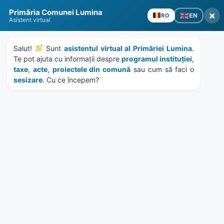
Skip
Skip
Skip
Skip
to
to
to
to
content
left
right
footer
sidebar
sidebar
Primăria Comunei Lumina
×
EN
RO
Asistent virtual
Salut! 
 Sunt 
asistentul virtual al Primăriei Lumina
. 
Te pot ajuta cu informații despre 
programul instituției
, 
taxe
, 
acte
, 
proiectele din comună
 sau cum să faci o 
MENU
sesizare
. Cu ce începem?
Anunt colectiv debitori
14590/18.07.2023
Home
News
/