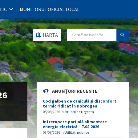
LIC
MONITORUL OFICIAL LOCAL
SEARCH:
HARTĂ
ANUNȚURI RECENTE
26
Cod galben de caniculă și disconfort
termic ridicat în Dobrogea
05/08/2026
in
Situatii de Urgenta
Intrerupere parțială alimentare
energie electrică – 7.08.2026
03/08/2026
in
Utilitati publice