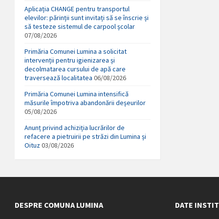
Aplicația CHANGE pentru transportul
elevilor: părinții sunt invitați să se înscrie și
să testeze sistemul de carpool școlar
07/08/2026
Primăria Comunei Lumina a solicitat
intervenții pentru igienizarea și
decolmatarea cursului de apă care
traversează localitatea
06/08/2026
Primăria Comunei Lumina intensifică
măsurile împotriva abandonării deșeurilor
05/08/2026
Anunț privind achiziția lucrărilor de
refacere a pietruirii pe străzi din Lumina și
Oituz
03/08/2026
DESPRE COMUNA LUMINA
DATE INSTI