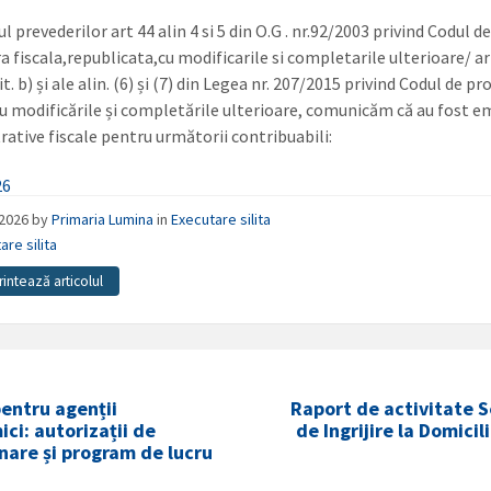
l prevederilor art 44 alin 4 si 5 din O.G . nr.92/2003 privind Codul d
a fiscala,republicata,cu modificarile si completarile ulterioare/ ar
 lit. b) și ale alin. (6) și (7) din Legea nr. 207/2015 privind Codul de p
 cu modificările și completările ulterioare, comunicăm că au fost e
rative fiscale pentru următorii contribuabili:
26
/2026
by
Primaria Lumina
in
Executare silita
are silita
rintează articolul
entru agenții
Raport de activitate S
ci: autorizații de
de Ingrijire la Domicili
nare și program de lucru