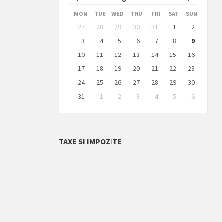
Month
Month
MON
TUE
WED
THU
FRI
SAT
SUN
Skip
27
28
29
30
31
1
2
calendar
days
3
4
5
6
7
8
9
10
11
12
13
14
15
16
17
18
19
20
21
22
23
24
25
26
27
28
29
30
31
1
2
3
4
5
6
Back
to
calendar
days
TAXE SI IMPOZITE