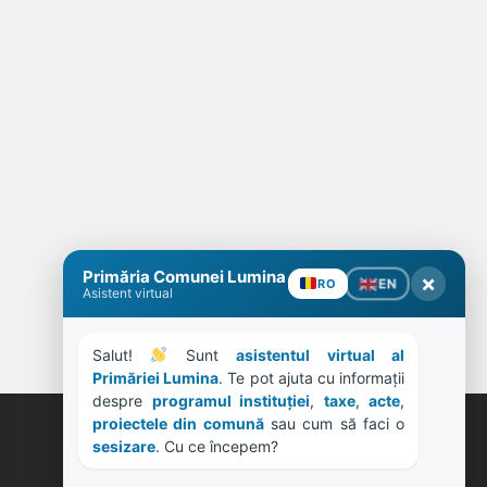
Primăria Comunei Lumina
×
EN
RO
Asistent virtual
Salut! 
 Sunt 
asistentul virtual al 
Primăriei Lumina
. Te pot ajuta cu informații 
despre 
programul instituției
, 
taxe
, 
acte
, 
proiectele din comună
 sau cum să faci o 
sesizare
. Cu ce începem?
ORE DE LUCRU