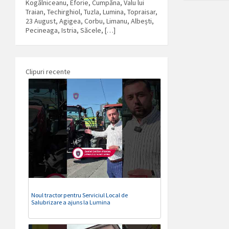
Kogălniceanu, Eforie, Cumpăna, Valu lui
Traian, Techirghiol, Tuzla, Lumina, Topraisar,
23 August, Agigea, Corbu, Limanu, Albești,
Pecineaga, Istria, Săcele, […]
Clipuri recente
Noul tractor pentru Serviciul Local de
Salubrizare a ajuns la Lumina