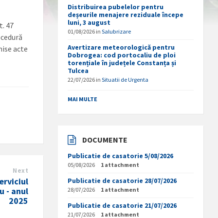
Distribuirea pubelelor pentru
e
deșeurile menajere reziduale începe
luni, 3 august
t. 47
01/08/2026
in
Salubrizare
rocedură
Avertizare meteorologică pentru
mise acte
Dobrogea: cod portocaliu de ploi
torențiale în județele Constanța și
Tulcea
22/07/2026
in
Situatii de Urgenta
MAI MULTE
DOCUMENTE
Publicatie de casatorie 5/08/2026
05/08/2026
1 attachment
Next
erviciul
Publicatie de casatorie 28/07/2026
u - anul
28/07/2026
1 attachment
2025
Publicatie de casatorie 21/07/2026
21/07/2026
1 attachment