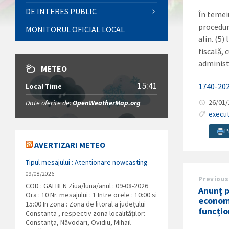
DE INTERES PUBLIC
În temeiu
procedur
MONITORUL OFICIAL LOCAL
alin. (5)
fiscală,
administ
METEO
15:41
1740-20
Local Time
26/01
Date oferite de:
OpenWeatherMap.org
execut
P
AVERTIZARI METEO
Tipul mesajului : Atentionare nowcasting
09/08/2026
Previous
COD : GALBEN Ziua/luna/anul : 09-08-2026
Anunț p
Ora : 10 Nr. mesajului : 1 Intre orele : 10:00 si
economi
15:00 In zona : Zona de litoral a județului
funcțio
Constanta , respectiv zona localităților:
Constanța, Năvodari, Ovidiu, Mihail