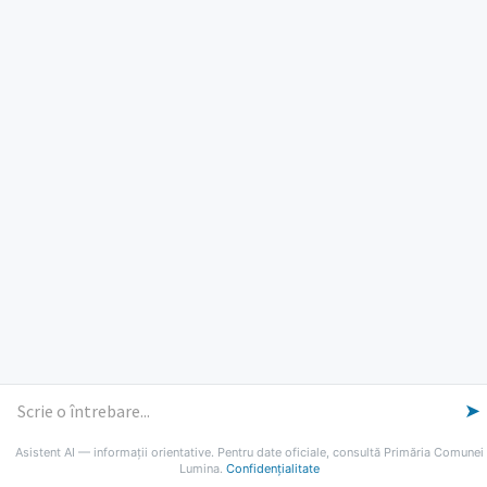
ORE DE LUCRU
PROGRAM INSTITUTIE
Luni, Miercuri, Joi: 8-16
Marti: 8-18
Vineri: 8-14
PROGRAMUL CU PUBLICUL
[vezi program]
Email
Facebook
YouTube
Despre Lumina
Primar
Consiliul Local
Date de contact
Noutăți
B-AWARE
© 2026 Primăria Comunei Lumina
➤
Asistent AI — informații orientative. Pentru date oficiale, consultă Primăria Comunei
Lumina.
Confidențialitate