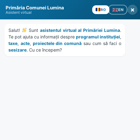
Skip
Skip
Skip
Skip
to
to
to
to
content
left
right
footer
sidebar
sidebar
Primăria Comunei Lumina
×
EN
RO
Asistent virtual
Salut! 
 Sunt 
asistentul virtual al Primăriei Lumina
. 
Te pot ajuta cu informații despre 
programul instituției
, 
taxe
, 
acte
, 
proiectele din comună
 sau cum să faci o 
sesizare
. Cu ce începem?
MENU
Anunt colectiv debitori
8306/7.04.2024
Home
News
/