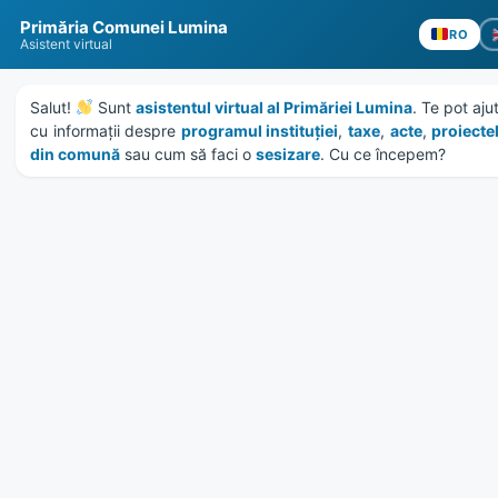
Skip
Skip
Skip
Skip
to
to
to
to
content
left
right
footer
sidebar
sidebar
Primăria Comunei Lumina
RO
Asistent virtual
Salut! 
 Sunt 
asistentul virtual al Primăriei Lumina
. Te pot ajut
cu informații despre 
programul instituției
, 
taxe
, 
acte
, 
proiectele
din comună
 sau cum să faci o 
sesizare
. Cu ce începem?
MENU
Anunt depunere autorizatii
de functionare
Home
News
/