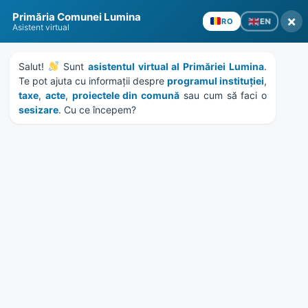
Skip
Skip
Skip
Skip
to
to
to
to
Primăria Comunei Lumina
×
EN
RO
content
left
right
footer
Asistent virtual
sidebar
sidebar
Salut! 
 Sunt 
asistentul virtual al Primăriei Lumina
. 
Te pot ajuta cu informații despre 
programul instituției
, 
taxe
, 
acte
, 
proiectele din comună
 sau cum să faci o 
sesizare
. Cu ce începem?
MENU
Anunt depunere oferte
contract mentenanta
supraveghere video
Home
News
/