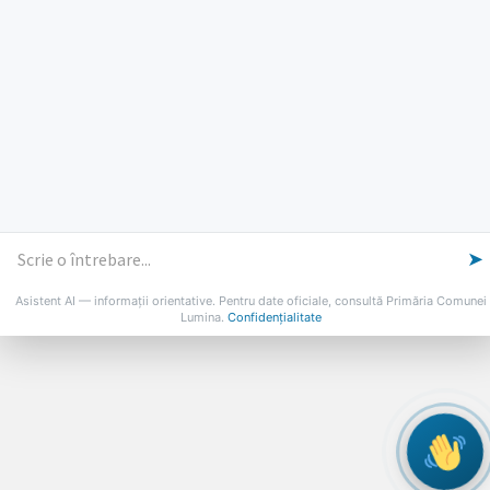
PROGRAMUL CU PUBLICUL
[vezi program]
Email
Facebook
YouTube
Despre Lumina
Primar
Consiliul Local
Date de contact
Noutăți
B-AWARE
© 2026 Primăria Comunei Lumina
➤
Asistent AI — informații orientative. Pentru date oficiale, consultă Primăria Comunei
Lumina.
Confidențialitate