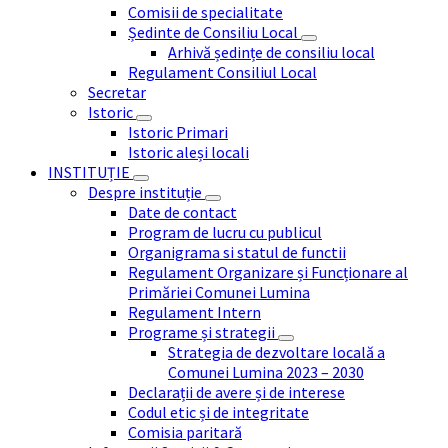
Comisii de specialitate
Ședinte de Consiliu Local
Arhivă ședințe de consiliu local
Regulament Consiliul Local
Secretar
Istoric
Istoric Primari
Istoric aleși locali
INSTITUȚIE
Despre instituție
Date de contact
Program de lucru cu publicul
Organigrama si statul de functii
Regulament Organizare și Funcționare al
Primăriei Comunei Lumina
Regulament Intern
Programe și strategii
Strategia de dezvoltare locală a
Comunei Lumina 2023 – 2030
Declarații de avere și de interese
Codul etic și de integritate
Comisia paritară