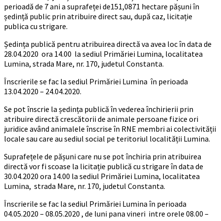
perioadă de 7 ani a suprafeței de151,0871 hectare pășuni în
ședință public prin atribuire direct sau, după caz, licitație
publica cu strigare.
Ședința publică pentru atribuirea directă va avea loc în data de
28.04.2020 ora 14.00 la sediul Primăriei Lumina, localitatea
Lumina, strada Mare, nr. 170, judetul Constanta.
Înscrierile se fac la sediul Primăriei Lumina în perioada
13.04.2020 – 24.04.2020.
Se pot înscrie la ședința publică în vederea închirierii prin
atribuire directă crescătorii de animale persoane fizice ori
juridice având animalele înscrise în RNE membri ai colectivității
locale sau care au sediul social pe teritoriul localității Lumina.
Suprafețele de pășuni care nu se pot închiria prin atribuirea
directă vor fi scoase la licitație publică cu strigare în data de
30.04.2020 ora 14.00 la sediul Primăriei Lumina, localitatea
Lumina, strada Mare, nr. 170, judetul Constanta.
Înscrierile se fac la sediul Primăriei Lumina în perioada
04.05.2020 – 08.05.2020 , de luni pana vineri intre orele 08.00 –