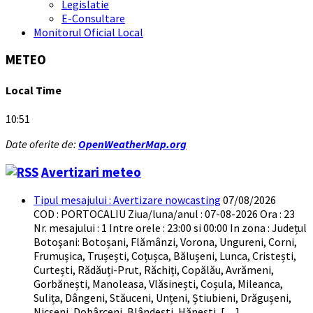
Legislatie
E-Consultare
Monitorul Oficial Local
METEO
Local Time
10:51
Date oferite de:
OpenWeatherMap.org
Avertizari meteo
Tipul mesajului : Avertizare nowcasting
07/08/2026
COD : PORTOCALIU Ziua/luna/anul : 07-08-2026 Ora : 23
Nr. mesajului : 1 Intre orele : 23:00 si 00:00 In zona : Județul
Botoşani: Botoșani, Flămânzi, Vorona, Ungureni, Corni,
Frumușica, Trușești, Coțușca, Bălușeni, Lunca, Cristești,
Curtești, Rădăuți-Prut, Răchiți, Copălău, Avrămeni,
Gorbănești, Manoleasa, Vlăsinești, Coșula, Mileanca,
Sulița, Dângeni, Stăuceni, Unțeni, Știubieni, Drăgușeni,
Nicșeni, Dobârceni, Blândești, Hănești, […]