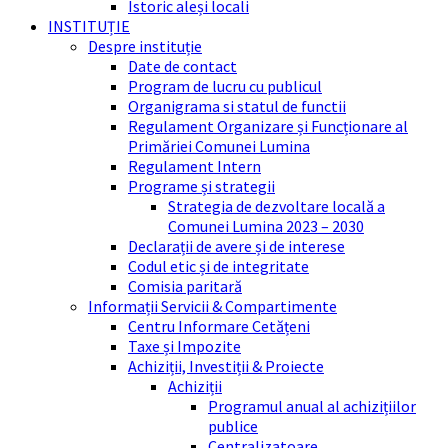
Istoric aleși locali
INSTITUȚIE
Despre instituție
Date de contact
Program de lucru cu publicul
Organigrama si statul de functii
Regulament Organizare și Funcționare al
Primăriei Comunei Lumina
Regulament Intern
Programe și strategii
Strategia de dezvoltare locală a
Comunei Lumina 2023 – 2030
Declarații de avere și de interese
Codul etic și de integritate
Comisia paritară
Informații Servicii & Compartimente
Centru Informare Cetățeni
Taxe și Impozite
Achiziții, Investiții & Proiecte
Achiziții
Programul anual al achizițiilor
publice
Centralizatoare