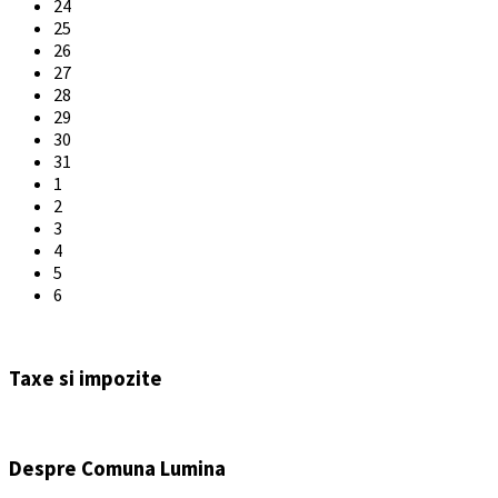
24
25
26
27
28
29
30
31
1
2
3
4
5
6
Back
to
Taxe si impozite
calendar
days
Despre Comuna Lumina