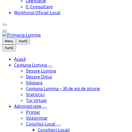
Legislatie
E-Consultare
Monitorul Oficial Local
Menu
Hartă
Hartă
Acasă
Comuna Lumina
Despre Lumina
Despre Oituz
Sibioara
Comuna Lumina – 30 de ani de istorie
Statistici
Tur virtual
Administrație
Primar
Viceprimar
Consiliul Local
Consilieri Locali