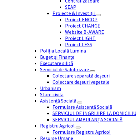
Centralizatoare
SEAP
Proiecte & Investiții
Proiect ENCOP
Proiect CHANGE
Website B-AWARE
Proiect LIGHT
Proiect LESS
Poliția Locală Lumina
Buget și Finanțe
Executare silită
Serviciul de Salubrizare
Colectare separată deșeuri
Colectare deșeuri vegetale
Urbanism
Stare civila
Asistență Socială
Formulare Asistență Socială
SERVICIUL DE ÎNGRIJIRE LA DOMICILIU
SERVICIUL AMBULANȚA SOCIALĂ
Registru Agricol
Formulare Registru Agricol
Resurse Umane