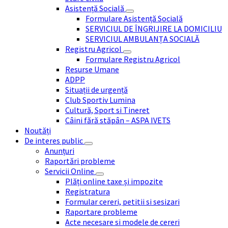
Asistență Socială
Formulare Asistență Socială
SERVICIUL DE ÎNGRIJIRE LA DOMICILIU
SERVICIUL AMBULANȚA SOCIALĂ
Registru Agricol
Formulare Registru Agricol
Resurse Umane
ADPP
Situații de urgență
Club Sportiv Lumina
Cultură, Sport si Tineret
Câini fără stăpân – ASPA IVETS
Noutăți
De interes public
Anunțuri
Raportări probleme
Servicii Online
Plăți online taxe și impozite
Registratura
Formular cereri, petitii si sesizari
Raportare probleme
Acte necesare si modele de cereri