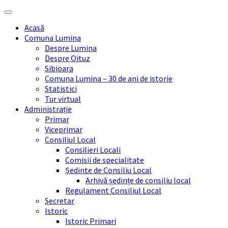
Skip
Skip
Skip
Skip
to
to
to
to
Acasă
content
left
right
footer
Comuna Lumina
sidebar
sidebar
Despre Lumina
Despre Oituz
Sibioara
Comuna Lumina – 30 de ani de istorie
Statistici
Tur virtual
Administrație
Primar
Viceprimar
Consiliul Local
Consilieri Locali
Comisii de specialitate
Ședinte de Consiliu Local
Arhivă ședințe de consiliu local
Regulament Consiliul Local
Secretar
Istoric
Istoric Primari