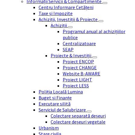
Informații Servicii & Compartimente
Centru Informare Cetățeni
Taxe și Impozite
Achiziții, Investiții & Proiecte
Achiziții
Programul anual al achizițiilor
publice
Centralizatoare
SEAP
Proiecte & Investiții
Proiect ENCOP
Proiect CHANGE
Website B-AWARE
Proiect LIGHT
Proiect LESS
Poliția Locală Lumina
Buget și Finanțe
Executare silită
Serviciul de Salubrizare
Colectare separată deșeuri
Colectare deșeuri vegetale
Urbanism
Stare civila