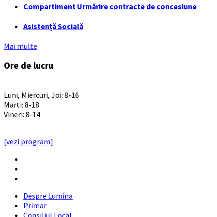
Compartiment Urmărire contracte de concesiune
Asistență Socială
Mai multe
Ore de lucru
PROGRAM INSTITUTIE
Luni, Miercuri, Joi: 8-16
Marti: 8-18
Vineri: 8-14
PROGRAMUL CU PUBLICUL
[vezi program]
Email
Facebook
YouTube
Despre Lumina
Primar
Consiliul Local