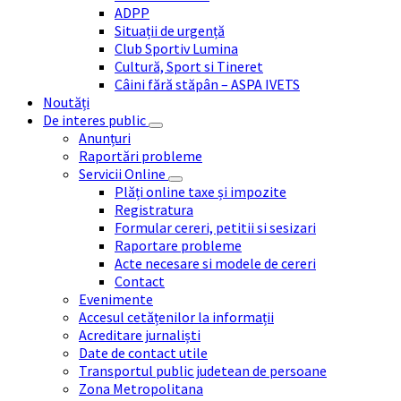
ADPP
Situații de urgență
Club Sportiv Lumina
Cultură, Sport si Tineret
Câini fără stăpân – ASPA IVETS
Noutăți
De interes public
Anunțuri
Raportări probleme
Servicii Online
Plăți online taxe și impozite
Registratura
Formular cereri, petitii si sesizari
Raportare probleme
Acte necesare si modele de cereri
Contact
Evenimente
Accesul cetățenilor la informații
Acreditare jurnaliști
Date de contact utile
Transportul public judetean de persoane
Zona Metropolitana