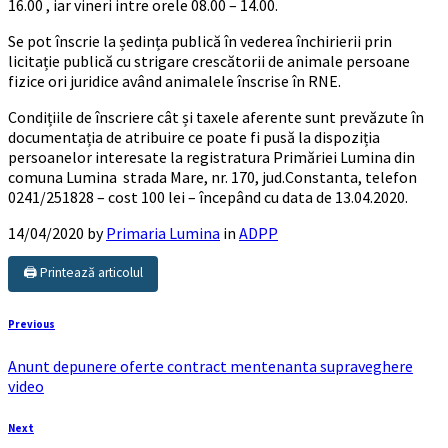
16.00 , iar vineri intre orele 08.00 – 14.00.
Se pot înscrie la ședința publică în vederea închirierii prin
licitație publică cu strigare crescătorii de animale persoane
fizice ori juridice având animalele înscrise în RNE.
Condițiile de înscriere cât și taxele aferente sunt prevăzute în
documentația de atribuire ce poate fi pusă la dispoziția
persoanelor interesate la registratura Primăriei Lumina din
comuna Lumina strada Mare, nr. 170, jud.Constanta, telefon
0241/251828 – cost 100 lei – începând cu data de 13.04.2020.
14/04/2020
by
Primaria Lumina
in
ADPP
🖨️ Printează articolul
Previous
Anunt depunere oferte contract mentenanta supraveghere
video
Next