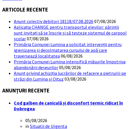
ARTICOLE RECENTE
Anunt colectiv debitori 18118/07.08.2026
07/08/2026
Aplicația CHANGE pentru transportul elevilor: părinții
sunt invitați să se înscrie și să testeze sistemul de carpool
școlar
07/08/2026
Primăria Comunei Lumina a solicitat intervenții pentru
igienizarea și decolmatarea cursului de apă care
traversează localitatea
06/08/2026
Primăria Comunei Lumina intensifică măsurile împotriva
abandonării deșeurilor
05/08/2026
Anunț privind achiziția lucrărilor de refacere a pietruirii pe
străzi din Lumina și Oituz
03/08/2026
ANUNȚURI RECENTE
Cod galben de caniculă și disconfort termic ridicat în
Dobrogea
05/08/2026
in
Situatii de Urgenta