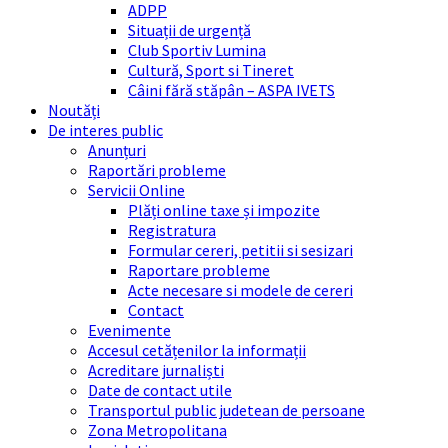
ADPP
Situații de urgență
Club Sportiv Lumina
Cultură, Sport si Tineret
Câini fără stăpân – ASPA IVETS
Noutăți
De interes public
Anunțuri
Raportări probleme
Servicii Online
Plăți online taxe și impozite
Registratura
Formular cereri, petitii si sesizari
Raportare probleme
Acte necesare si modele de cereri
Contact
Evenimente
Accesul cetățenilor la informații
Acreditare jurnaliști
Date de contact utile
Transportul public judetean de persoane
Zona Metropolitana