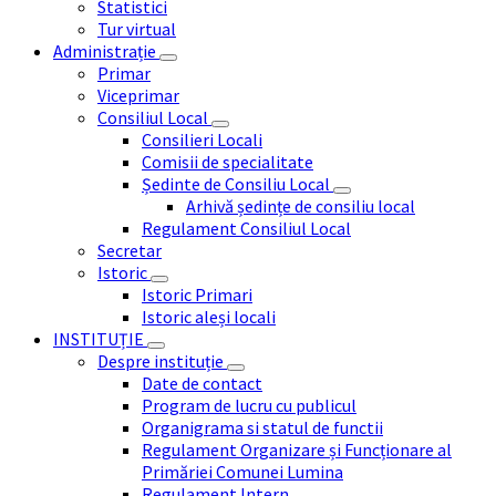
Statistici
Tur virtual
Administrație
Primar
Viceprimar
Consiliul Local
Consilieri Locali
Comisii de specialitate
Ședinte de Consiliu Local
Arhivă ședințe de consiliu local
Regulament Consiliul Local
Secretar
Istoric
Istoric Primari
Istoric aleși locali
INSTITUȚIE
Despre instituție
Date de contact
Program de lucru cu publicul
Organigrama si statul de functii
Regulament Organizare și Funcționare al
Primăriei Comunei Lumina
Regulament Intern