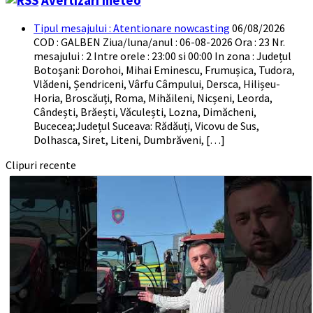
Avertizari meteo
Tipul mesajului : Atentionare nowcasting
06/08/2026
COD : GALBEN Ziua/luna/anul : 06-08-2026 Ora : 23 Nr.
mesajului : 2 Intre orele : 23:00 si 00:00 In zona : Județul
Botoşani: Dorohoi, Mihai Eminescu, Frumușica, Tudora,
Vlădeni, Șendriceni, Vârfu Câmpului, Dersca, Hilișeu-
Horia, Broscăuți, Roma, Mihăileni, Nicșeni, Leorda,
Cândești, Brăești, Văculești, Lozna, Dimăcheni,
Bucecea;Județul Suceava: Rădăuți, Vicovu de Sus,
Dolhasca, Siret, Liteni, Dumbrăveni, […]
Clipuri recente