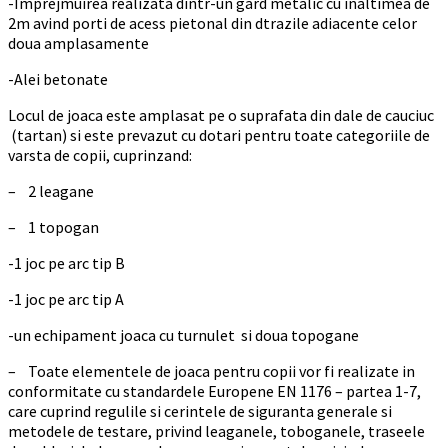
-Imprejmuirea realizata dintr-un gard metalic cu inaltimea de
2m avind porti de acess pietonal din dtrazile adiacente celor
doua amplasamente
-Alei betonate
Locul de joaca este amplasat pe o suprafata din dale de cauciuc
(tartan) si este prevazut cu dotari pentru toate categoriile de
varsta de copii, cuprinzand:
– 2 leagane
– 1 topogan
-1 joc pe arc tip B
-1 joc pe arc tip A
-un echipament joaca cu turnulet si doua topogane
– Toate elementele de joaca pentru copii vor fi realizate in
conformitate cu standardele Europene EN 1176 – partea 1-7,
care cuprind regulile si cerintele de siguranta generale si
metodele de testare, privind leaganele, toboganele, traseele