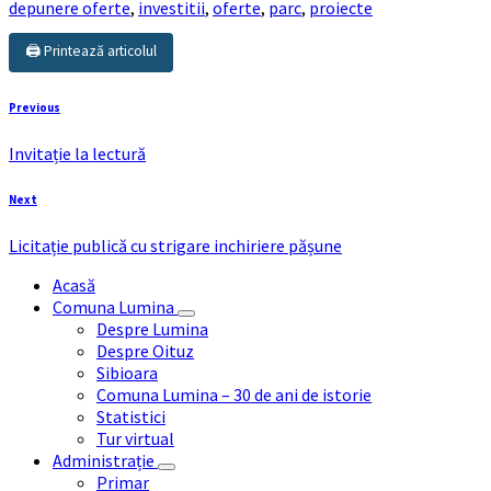
depunere oferte
,
investitii
,
oferte
,
parc
,
proiecte
🖨️ Printează articolul
Previous
Invitație la lectură
Next
Licitație publică cu strigare inchiriere pășune
Acasă
Comuna Lumina
Despre Lumina
Despre Oituz
Sibioara
Comuna Lumina – 30 de ani de istorie
Statistici
Tur virtual
Administrație
Primar