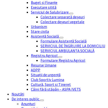
Buget și Finanțe
Executare silită
Serviciul de Salubrizare
Colectare separată deșeuri
Colectare deșeuri vegetale
Urbanism
Stare civila
Asistență Socială
Formulare Asistență Socială
SERVICIUL DE ÎNGRIJIRE LA DOMICILIU
SERVICIUL AMBULANȚA SOCIALĂ
Registru Agricol
Formulare Registru Agricol
Resurse Umane
ADPP
Situații de urgență
Club Sportiv Lumina
Cultură, Sport si Tineret
Câini fără stăpân – ASPA IVETS
Noutăți
De interes public
Anunțuri