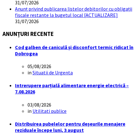
31/07/2026
Anunț privind publicarea listelor debitorilor cu obligații
fiscale restante la bugetul local [ACTUALIZARE]
31/07/2026
ANUNȚURI RECENTE
Cod galben de caniculă și disconfort termic ridicat în
Dobrogea
05/08/2026
in
Situatii de Urgenta
Intrerupere parțială alimentare energie electrică –
7.08.2026
03/08/2026
in
Utilitati publice
Distribuirea pubelelor pentru deșeurile menajere
reziduale începe luni, 3 august