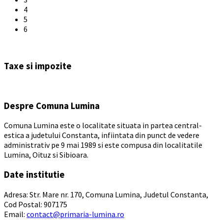
4
5
6
Back
to
Taxe si impozite
calendar
days
Despre Comuna Lumina
Comuna Lumina este o localitate situata in partea central-
estica a judetului Constanta, infiintata din punct de vedere
administrativ pe 9 mai 1989 si este compusa din localitatile
Lumina, Oituz si Sibioara.
Date institutie
Adresa: Str. Mare nr. 170, Comuna Lumina, Judetul Constanta,
Cod Postal: 907175
Email:
contact@primaria-lumina.ro