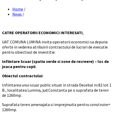
Home
/
News
/
CATRE
OPERATORII ECONOMICI INTERESATI
,
UAT COMUNA LUMINA invita operatorii economici sa depuna
oferte in vederea atribuirii contractului de lucrari de executie
pentru obiectivul de investitie:
Infiintare Scuar (spatiu verde si zone de recreere) – loc de
joaca pentru copii
.
Obiectul contractului:
Infiintarea unui scuar public situat in strada Decebal nr.82 lot 1
B , localitatea Lumina, jud.Constanta pe o suprafata de teren
de 1260mp .
Suprafata teren amenajata si imprejmuita pentru construire=
1260mp.