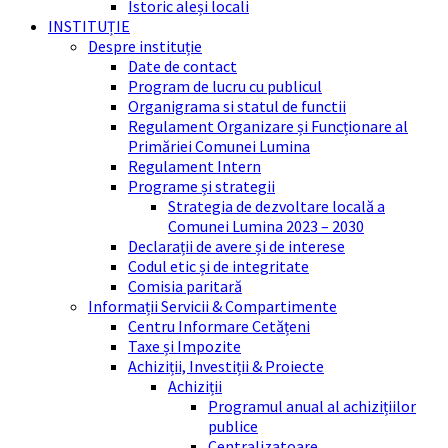
Istoric aleși locali
INSTITUȚIE
Despre instituție
Date de contact
Program de lucru cu publicul
Organigrama si statul de functii
Regulament Organizare și Funcționare al
Primăriei Comunei Lumina
Regulament Intern
Programe și strategii
Strategia de dezvoltare locală a
Comunei Lumina 2023 – 2030
Declarații de avere și de interese
Codul etic și de integritate
Comisia paritară
Informații Servicii & Compartimente
Centru Informare Cetățeni
Taxe și Impozite
Achiziții, Investiții & Proiecte
Achiziții
Programul anual al achizițiilor
publice
Centralizatoare