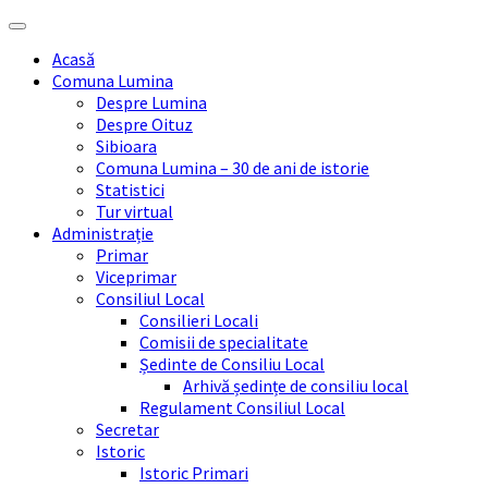
Skip
Skip
Skip
Skip
to
to
to
to
Acasă
content
left
right
footer
Comuna Lumina
sidebar
sidebar
Despre Lumina
Despre Oituz
Sibioara
Comuna Lumina – 30 de ani de istorie
Statistici
Tur virtual
Administrație
Primar
Viceprimar
Consiliul Local
Consilieri Locali
Comisii de specialitate
Ședinte de Consiliu Local
Arhivă ședințe de consiliu local
Regulament Consiliul Local
Secretar
Istoric
Istoric Primari