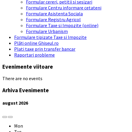
Formular cereri, petitii si sesizari
Formulare Centru informare cetateni
Formulare Asistenta Sociala
Formulare Registru Agricol
Formulare Taxe si Impozite (online)
Formulare Urbanism
Formulare tipizate Taxe si Impozite
Plăți online Ghiseul.ro
Plati taxe prin transfer bancar
Raportari probleme
Evenimente viitoare
There are no events
Arhiva Evenimente
august
2026
Previous
Next
Month
Month
Mon
Tue