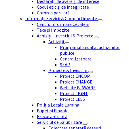
Declarații de avere și de interese
Codul etic și de integritate
Comisia paritară
Informații Servicii & Compartimente
Centru Informare Cetățeni
Taxe și Impozite
Achiziții, Investiții & Proiecte
Achiziții
Programul anual al achizițiilor
publice
Centralizatoare
SEAP
Proiecte & Investiții
Proiect ENCOP
Proiect CHANGE
Website B-AWARE
Proiect LIGHT
Proiect LESS
Poliția Locală Lumina
Buget și Finanțe
Executare silită
Serviciul de Salubrizare
Colectare separată deșeuri