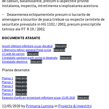
de cabluri, balansoarele, precum si aspectele privind
instalarea, inspectia, intretinerea si exploatarea acestora.
– Deasemenea echipamentele precum si lucrarile de
amenajare a locurilor de joaca trebuie sa respecte cerintele de
securitate prevazute in HG 1102 / 2002, precum prescriptiile
tehnice ale PT R 19 / 2002.
DOCUMENTE ATASATE
Anunt-ofertare-infiintare-scuar-decebal
Descarcă
1.Memoriu-tehnic-general-Piese-scrise
Descarcă
2.Caiet-de-sarcini
Descarcă
3.Instalatii-sanitare-parti-scrise-si-desenate
Descarcă
4.Instalatii-electrice-
Descarcă
Planse desenate:
Plansa 1
Descarcă
Plansa 2
Descarcă
Plansa 3
Descarcă
Plansa 4
Descarcă
Plansa 5
Descarcă
Raspuns-clarificari-proiectant-infiintare-scuar-15.05.2020
Descarcă
12/05/2020
by
Primaria Lumina
in
Proiecte & Investitii