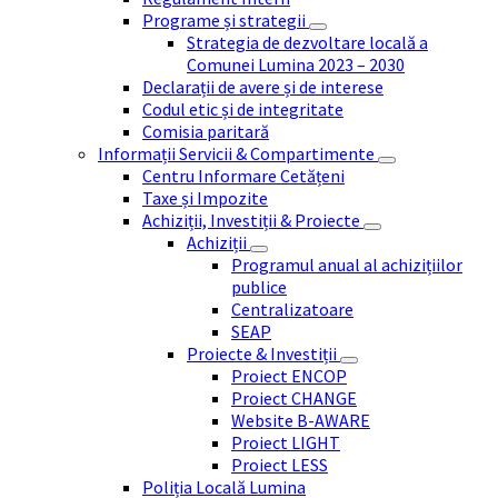
Programe și strategii
Strategia de dezvoltare locală a
Comunei Lumina 2023 – 2030
Declarații de avere și de interese
Codul etic și de integritate
Comisia paritară
Informații Servicii & Compartimente
Centru Informare Cetățeni
Taxe și Impozite
Achiziții, Investiții & Proiecte
Achiziții
Programul anual al achizițiilor
publice
Centralizatoare
SEAP
Proiecte & Investiții
Proiect ENCOP
Proiect CHANGE
Website B-AWARE
Proiect LIGHT
Proiect LESS
Poliția Locală Lumina