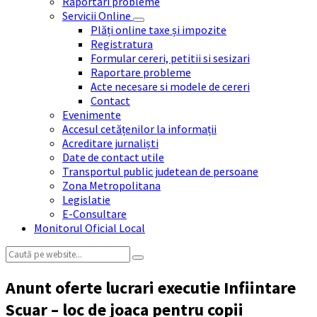
Raportări probleme
Servicii Online
Plăți online taxe și impozite
Registratura
Formular cereri, petitii si sesizari
Raportare probleme
Acte necesare si modele de cereri
Contact
Evenimente
Accesul cetățenilor la informații
Acreditare jurnaliști
Date de contact utile
Transportul public judetean de persoane
Zona Metropolitana
Legislatie
E-Consultare
Monitorul Oficial Local
Search:
Anunt oferte lucrari executie Infiintare
Scuar – loc de joaca pentru copii