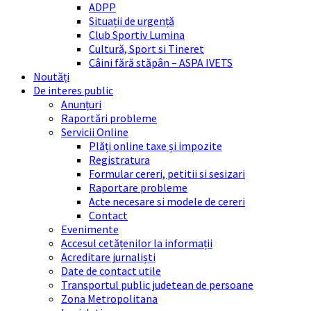
ADPP
Situații de urgență
Club Sportiv Lumina
Cultură, Sport si Tineret
Câini fără stăpân – ASPA IVETS
Noutăți
De interes public
Anunțuri
Raportări probleme
Servicii Online
Plăți online taxe și impozite
Registratura
Formular cereri, petitii si sesizari
Raportare probleme
Acte necesare si modele de cereri
Contact
Evenimente
Accesul cetățenilor la informații
Acreditare jurnaliști
Date de contact utile
Transportul public judetean de persoane
Zona Metropolitana