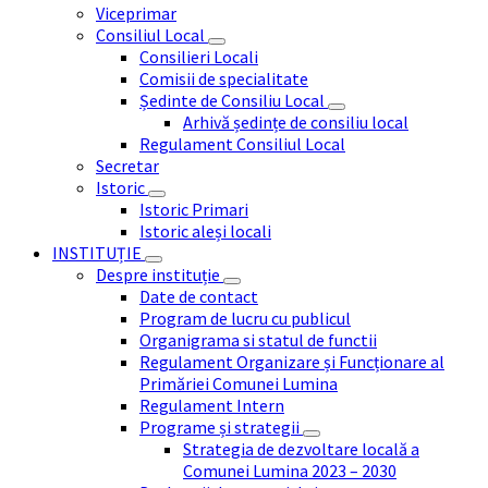
Viceprimar
Consiliul Local
Consilieri Locali
Comisii de specialitate
Ședinte de Consiliu Local
Arhivă ședințe de consiliu local
Regulament Consiliul Local
Secretar
Istoric
Istoric Primari
Istoric aleși locali
INSTITUȚIE
Despre instituție
Date de contact
Program de lucru cu publicul
Organigrama si statul de functii
Regulament Organizare și Funcționare al
Primăriei Comunei Lumina
Regulament Intern
Programe și strategii
Strategia de dezvoltare locală a
Comunei Lumina 2023 – 2030