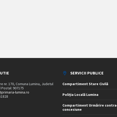
TUTIE
SERVICII PUBLICE
are nr. 170, Comuna Lumina, Judetul
Compartiment Stare Civilă
 Postal: 907175
primaria-lumina.ro
Poliția Locală Lumina
51828
Compartiment Urmărire contra
concesiune