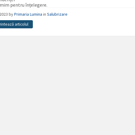
mim pentru înțelegere.
/2023
by
Primaria Lumina
in
Salubrizare
rintează articolul