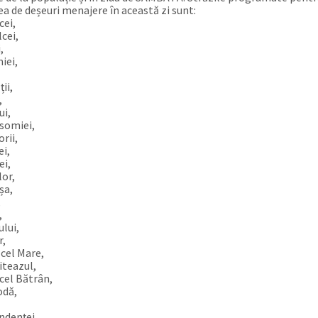
ea de deșeuri menajere în această zi sunt:
cei,
lcei,
,
iei,
ții,
,
ui,
asomiei,
orii,
ei,
ei,
lor,
șa,
,
,
ului,
r,
 cel Mare,
iteazul,
 cel Bătrân,
odă,
,
ndenței