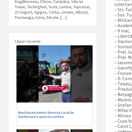
Kogălniceanu, Eforie, Cumpăna, Valu lui
colectar
Traian, Techirghiol, Tuzla, Lumina, Topraisar,
– Str. Tul
23 August, Agigea, Corbu, Limanu, Albești,
– Sos. Tu
Pecineaga, Istria, Săcele, […]
– Militari
– Academ
– 9 mai,
– Libertă
– Dacilor
Clipuri recente
– Soimul
– Prel. I
– Prel. M
– Iasomi
– Garofiț
– Frunze
– D. Com
– Teiului
– Pinului
– Belșug
– Murelo
– Ștefan
– Mihai V
Noul tractor pentru Serviciul Local de
– Mircea
Salubrizare a ajuns la Lumina
– Cuza V
– Carol I
– Indepe