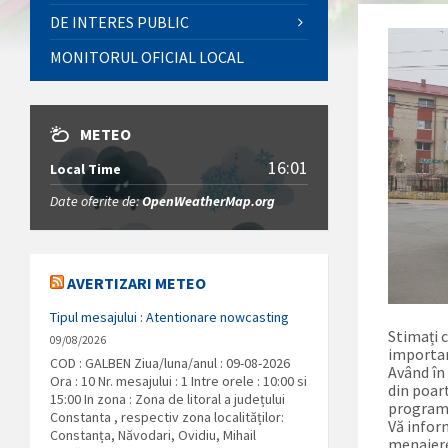
DE INTERES PUBLIC
MONITORUL OFICIAL LOCAL
METEO
16:01
Local Time
Date oferite de:
OpenWeatherMap.org
AVERTIZARI METEO
Tipul mesajului : Atentionare nowcasting
Stimați 
09/08/2026
importan
COD : GALBEN Ziua/luna/anul : 09-08-2026
Având în
Ora : 10 Nr. mesajului : 1 Intre orele : 10:00 si
din poar
15:00 In zona : Zona de litoral a județului
program 
Constanta , respectiv zona localităților:
Vă infor
Constanța, Năvodari, Ovidiu, Mihail
menajere