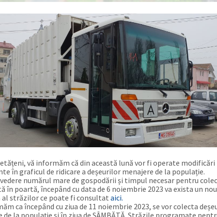
cetățeni, vă informăm că din această lună vor fi operate modificări
te în graficul de ridicare a deșeurilor menajere de la populație.
 vedere numărul mare de gospodării și timpul necesar pentru cole
tă în poartă, începând cu data de 6 noiembrie 2023 va exista un no
al străzilor ce poate fi consultat
aici.
măm ca începând cu ziua de 11 noiembrie 2023, se vor colecta deșeu
 de la populație și în ziua de SÂMBĂTĂ. Străzile programate pent