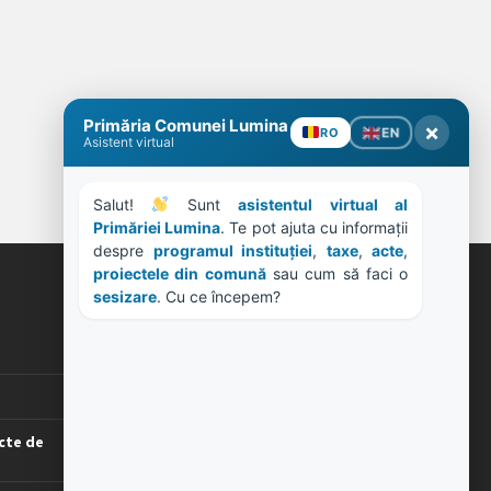
Primăria Comunei Lumina
×
EN
RO
Asistent virtual
Salut! 
 Sunt 
asistentul virtual al 
Primăriei Lumina
. Te pot ajuta cu informații 
despre 
programul instituției
, 
taxe
, 
acte
, 
proiectele din comună
 sau cum să faci o 
sesizare
. Cu ce începem?
ORE DE LUCRU
PROGRAM INSTITUTIE
Luni, Miercuri, Joi: 8-16
Marti: 8-18
Vineri: 8-14
cte de
PROGRAMUL CU PUBLICUL