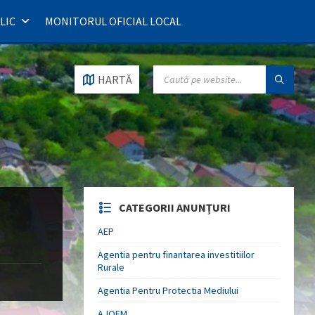
LIC
MONITORUL OFICIAL LOCAL
SEARCH:
HARTĂ
CATEGORII ANUNȚURI
AEP
Agentia pentru finantarea investitiilor
Rurale
Agentia Pentru Protectia Mediului
AJOFM