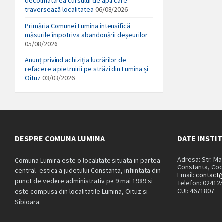
decolmatarea cursului de apă care
traversează localitatea
06/08/2026
Primăria Comunei Lumina intensifică
măsurile împotriva abandonării deșeurilor
05/08/2026
Anunț privind achiziția lucrărilor de
refacere a pietruirii pe străzi din Lumina și
Oituz
03/08/2026
DESPRE COMUNA LUMINA
DATE INSTI
Adresa: Str. M
Comuna Lumina este o localitate situata in partea
Constanta, Cod
central- estica a judetului Constanta, infiintata din
Email:
contact@
punct de vedere administrativ pe 9 mai 1989 si
Telefon: 02412
CUI: 4671807
este compusa din localitatile Lumina, Oituz si
Sibioara.