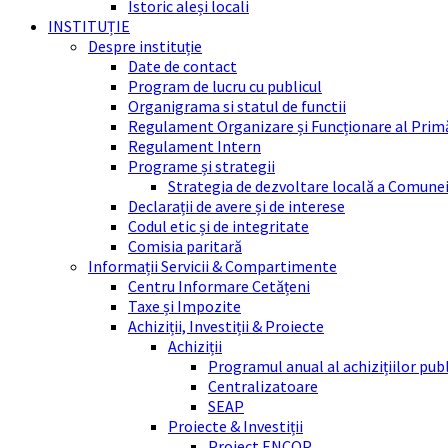
Istoric aleși locali
INSTITUȚIE
Despre instituție
Date de contact
Program de lucru cu publicul
Organigrama si statul de functii
Regulament Organizare și Funcționare al Prim
Regulament Intern
Programe și strategii
Strategia de dezvoltare locală a Comune
Declarații de avere și de interese
Codul etic și de integritate
Comisia paritară
Informații Servicii & Compartimente
Centru Informare Cetățeni
Taxe și Impozite
Achiziții, Investiții & Proiecte
Achiziții
Programul anual al achizițiilor pub
Centralizatoare
SEAP
Proiecte & Investiții
Proiect ENCOP