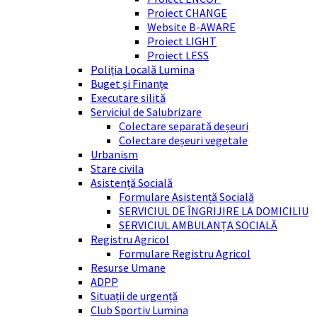
Proiect CHANGE
Website B-AWARE
Proiect LIGHT
Proiect LESS
Poliția Locală Lumina
Buget și Finanțe
Executare silită
Serviciul de Salubrizare
Colectare separată deșeuri
Colectare deșeuri vegetale
Urbanism
Stare civila
Asistență Socială
Formulare Asistență Socială
SERVICIUL DE ÎNGRIJIRE LA DOMICILIU
SERVICIUL AMBULANȚA SOCIALĂ
Registru Agricol
Formulare Registru Agricol
Resurse Umane
ADPP
Situații de urgență
Club Sportiv Lumina