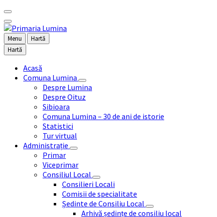
Menu
Hartă
Hartă
Acasă
Comuna Lumina
Despre Lumina
Despre Oituz
Sibioara
Comuna Lumina – 30 de ani de istorie
Statistici
Tur virtual
Administrație
Primar
Viceprimar
Consiliul Local
Consilieri Locali
Comisii de specialitate
Ședinte de Consiliu Local
Arhivă ședințe de consiliu local