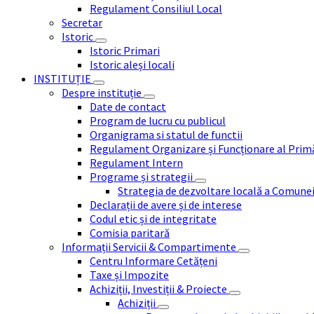
Regulament Consiliul Local
Secretar
Istoric
Istoric Primari
Istoric aleși locali
INSTITUȚIE
Despre instituție
Date de contact
Program de lucru cu publicul
Organigrama si statul de functii
Regulament Organizare și Funcționare al Prim
Regulament Intern
Programe și strategii
Strategia de dezvoltare locală a Comune
Declarații de avere și de interese
Codul etic și de integritate
Comisia paritară
Informații Servicii & Compartimente
Centru Informare Cetățeni
Taxe și Impozite
Achiziții, Investiții & Proiecte
Achiziții