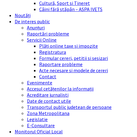
Cultură, Sport si Tineret
Câini fără stăpân – ASPA IVETS
Noutăți
De interes public
Anunțuri
Raportări probleme
Servicii Online
Plăți online taxe și impozite
Registratura
Formular cereri, petitii si sesizari
Raportare probleme
Acte necesare si modele de cereri
Contact
Evenimente
Accesul cetățenilor la informații
Acreditare jurnaliști
Date de contact utile
Transportul public judetean de persoane
Zona Metropolitana
Legislatie
E-Consultare
Monitorul Oficial Local