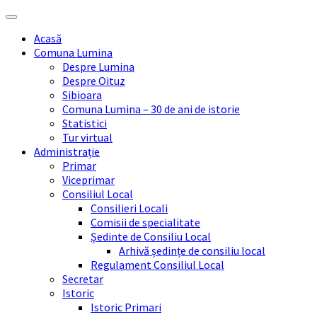
Skip
Skip
Skip
Skip
to
to
to
to
Acasă
content
left
right
footer
Comuna Lumina
sidebar
sidebar
Despre Lumina
Despre Oituz
Sibioara
Comuna Lumina – 30 de ani de istorie
Statistici
Tur virtual
Administrație
Primar
Viceprimar
Consiliul Local
Consilieri Locali
Comisii de specialitate
Ședinte de Consiliu Local
Arhivă ședințe de consiliu local
Regulament Consiliul Local
Secretar
Istoric
Istoric Primari