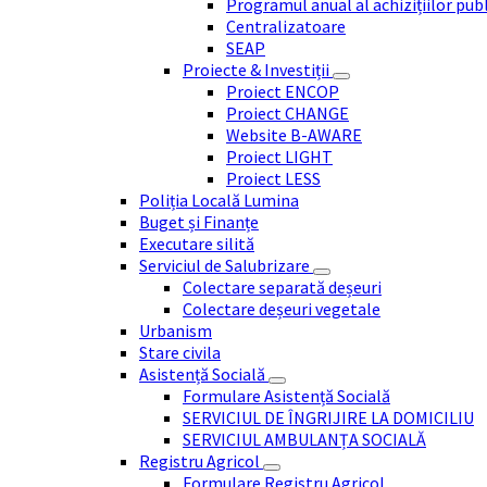
Programul anual al achizițiilor pub
Centralizatoare
SEAP
Proiecte & Investiții
Proiect ENCOP
Proiect CHANGE
Website B-AWARE
Proiect LIGHT
Proiect LESS
Poliția Locală Lumina
Buget și Finanțe
Executare silită
Serviciul de Salubrizare
Colectare separată deșeuri
Colectare deșeuri vegetale
Urbanism
Stare civila
Asistență Socială
Formulare Asistență Socială
SERVICIUL DE ÎNGRIJIRE LA DOMICILIU
SERVICIUL AMBULANȚA SOCIALĂ
Registru Agricol
Formulare Registru Agricol