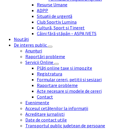
Resurse Umane
ADPP
Situații de urgență
Club Sportiv Lumina
Cultură, Sport si Tineret
Câini fără stăpân – ASPA IVETS
Noutăți
De interes public
Anunțuri
Raportări probleme
Servicii Online
Plăți online taxe și impozite
Registratura
Formular cereri, petitii si sesizari
Raportare probleme
Acte necesare si modele de cereri
Contact
Evenimente
Accesul cetățenilor la informații
Acreditare jurnaliști
Date de contact utile
Transportul public judetean de persoane