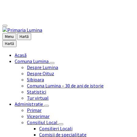
Skip
Skip
Skip
Skip
to
to
to
to
ACASĂ
COMUNA LUMINA
AD
content
left
right
footer
sidebar
sidebar
Menu
Hartă
Hartă
Acasă
Comuna Lumina
Despre Lumina
Despre Oituz
Sibioara
Comuna Lumina – 30 de ani de istorie
Statistici
Tur virtual
Administrație
Primar
Viceprimar
Consiliul Local
Consilieri Locali
Comisii de specialitate