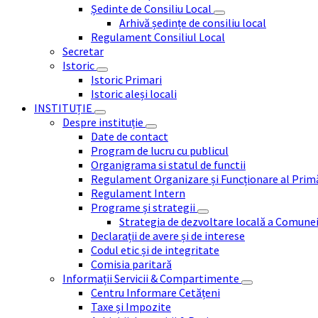
Ședinte de Consiliu Local
Arhivă ședințe de consiliu local
Regulament Consiliul Local
Secretar
Istoric
Istoric Primari
Istoric aleși locali
INSTITUȚIE
Despre instituție
Date de contact
Program de lucru cu publicul
Organigrama si statul de functii
Regulament Organizare și Funcționare al Prim
Regulament Intern
Programe și strategii
Strategia de dezvoltare locală a Comune
Declarații de avere și de interese
Codul etic și de integritate
Comisia paritară
Informații Servicii & Compartimente
Centru Informare Cetățeni
Taxe și Impozite