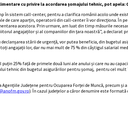
plimentare cu privire la acordarea șomajului tehnic, pot apela: 
 în sistem call-center, pentru a clarifica românii acolo unde există
ale de care aparțin, operatorii din call-center îi vor direcționa. În p
ementarea acestora. Prin urmare, am luat din timp măsurile neces
iitorul angajaților și al companiilor din țara noastră.”, a declarat
u declanșarea stării de urgență, vor putea beneficia, din bugetul a
 toți angajații lor, dar nu mai mult de 75 % din câștigul salarial m
el puțin 25% față de primele două luni ale anului și care nu au capaci
i tehnic din bugetul asigurărilor pentru șomaj, pentru cel mult 75
 Agențiile Județene pentru Ocuparea Forței de Muncă, precum și a m
@anofm.gov.ro
). În cazul județelor a căror denumire este formată 