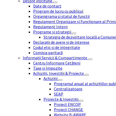
Despre instituție
Date de contact
Program de lucru cu publicul
Organigrama si statul de functii
Regulament Organizare și Funcționare al Prim
Regulament Intern
Programe și strategii
Strategia de dezvoltare locală a Comune
Declarații de avere și de interese
Codul etic și de integritate
Comisia paritară
Informații Servicii & Compartimente
Centru Informare Cetățeni
Taxe și Impozite
Achiziții, Investiții & Proiecte
Achiziții
Programul anual al achizițiilor pub
Centralizatoare
SEAP
Proiecte & Investiții
Proiect ENCOP
Proiect CHANGE
Website B-AWARE