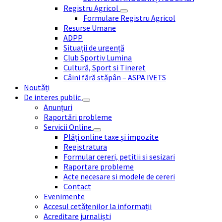
Registru Agricol
Formulare Registru Agricol
Resurse Umane
ADPP
Situații de urgență
Club Sportiv Lumina
Cultură, Sport si Tineret
Câini fără stăpân – ASPA IVETS
Noutăți
De interes public
Anunțuri
Raportări probleme
Servicii Online
Plăți online taxe și impozite
Registratura
Formular cereri, petitii si sesizari
Raportare probleme
Acte necesare si modele de cereri
Contact
Evenimente
Accesul cetățenilor la informații
Acreditare jurnaliști