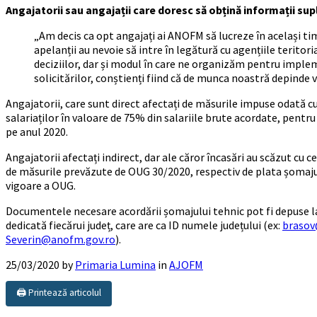
Angajatorii sau angajații care doresc să obțină informații su
„Am decis ca opt angajați ai ANOFM să lucreze în același timp
apelanții au nevoie să intre în legătură cu agențiile teritori
deciziilor, dar și modul în care ne organizăm pentru impl
solicitărilor, conștienți fiind că de munca noastră depinde v
Angajatorii, care sunt direct afectați de măsurile impuse odată c
salariaților în valoare de 75% din salariile brute acordate, pentru
pe anul 2020.
Angajatorii afectați indirect, dar ale căror încasări au scăzut cu c
de măsurile prevăzute de OUG 30/2020, respectiv de plata șomajulu
vigoare a OUG.
Documentele necesare acordării șomajului tehnic pot fi depuse la
dedicată fiecărui județ, care are ca ID numele județului (ex:
brasov
Severin@anofm.gov.ro
).
25/03/2020
by
Primaria Lumina
in
AJOFM
🖨️ Printează articolul