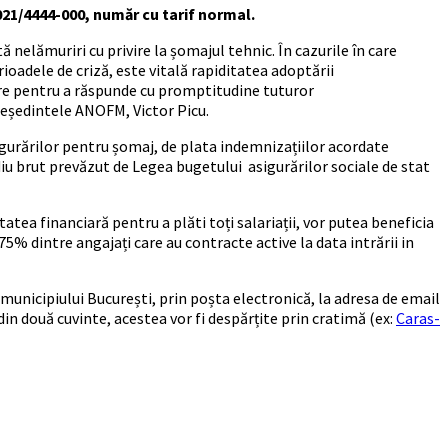
021/4444-000, număr cu tarif normal.
 nelămuriri cu privire la șomajul tehnic. În cazurile în care
erioadele de criză, este vitală rapiditatea adoptării
are pentru a răspunde cu promptitudine tuturor
 președintele ANOFM, Victor Picu.
sigurărilor pentru șomaj, de plata indemnizațiilor acordate
ediu brut prevăzut de Legea bugetului asigurărilor sociale de stat
tatea financiară pentru a plăti toți salariații, vor putea beneficia
% dintre angajați care au contracte active la data intrării in
unicipiului București, prin poșta electronică, la adresa de email
din două cuvinte, acestea vor fi despărțite prin cratimă (ex:
Caras-