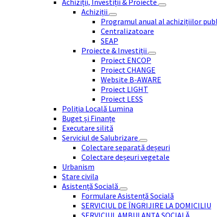
Achiziții, Investiții & Proiecte
Achiziții
Programul anual al achizițiilor pub
Centralizatoare
SEAP
Proiecte & Investiții
Proiect ENCOP
Proiect CHANGE
Website B-AWARE
Proiect LIGHT
Proiect LESS
Poliția Locală Lumina
Buget și Finanțe
Executare silită
Serviciul de Salubrizare
Colectare separată deșeuri
Colectare deșeuri vegetale
Urbanism
Stare civila
Asistență Socială
Formulare Asistență Socială
SERVICIUL DE ÎNGRIJIRE LA DOMICILIU
SERVICIUL AMBULANȚA SOCIALĂ