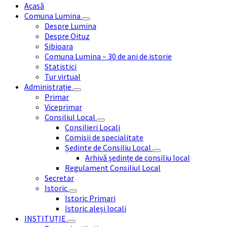
Acasă
Comuna Lumina
Despre Lumina
Despre Oituz
Sibioara
Comuna Lumina – 30 de ani de istorie
Statistici
Tur virtual
Administrație
Primar
Viceprimar
Consiliul Local
Consilieri Locali
Comisii de specialitate
Ședinte de Consiliu Local
Arhivă ședințe de consiliu local
Regulament Consiliul Local
Secretar
Istoric
Istoric Primari
Istoric aleși locali
INSTITUȚIE