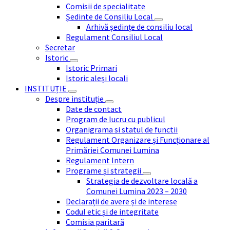
Comisii de specialitate
Ședinte de Consiliu Local
Arhivă ședințe de consiliu local
Regulament Consiliul Local
Secretar
Istoric
Istoric Primari
Istoric aleși locali
INSTITUȚIE
Despre instituție
Date de contact
Program de lucru cu publicul
Organigrama si statul de functii
Regulament Organizare și Funcționare al
Primăriei Comunei Lumina
Regulament Intern
Programe și strategii
Strategia de dezvoltare locală a
Comunei Lumina 2023 – 2030
Declarații de avere și de interese
Codul etic și de integritate
Comisia paritară