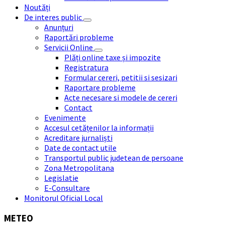
Noutăți
De interes public
Anunțuri
Raportări probleme
Servicii Online
Plăți online taxe și impozite
Registratura
Formular cereri, petitii si sesizari
Raportare probleme
Acte necesare si modele de cereri
Contact
Evenimente
Accesul cetățenilor la informații
Acreditare jurnaliști
Date de contact utile
Transportul public judetean de persoane
Zona Metropolitana
Legislatie
E-Consultare
Monitorul Oficial Local
METEO