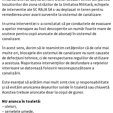
locuitorilor din zona străzilor de la Unitatea Militară, echipele
de interventie ale SC RAJA SA s-au deplasat in teren pentru
remedierea unor avarii survenite la sistemul de canalizare.
In urma interventiei s-a constatat că pe conductele de evacuare
a apelor menajare au fost descoperite un număr foarte mare de
scutece pentru copii aruncate de abonați în sistemul de
canalizare.
În acest sens, dorim să le reamintim cetățenilor că de cele mai
multe ori, blocajele din sistemul de canalizare nu sunt cauzate
de defecțiuni tehnice, ci de nerespectarea regulilor de utilizare
a acestuia. Majoritatea intervențiilor de desfundare a rețelelor
interioare se datorează folosirii necorespunzătoare a
canalizării.
Este esențial să arătăm mai mult simț civic și responsabilitate
și să evităm aruncarea deșeurilor solide în toaletă sau chiuvetă.
Acestea trebuie aruncate doar la coșul de gunoi.
NU arunca în toaletă:
– uleiuri,
– șervețele umede,