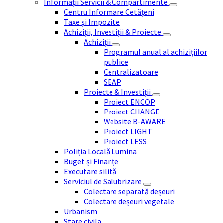
Informații Servicii & Compartimente
Centru Informare Cetățeni
Taxe și Impozite
Achiziții, Investiții & Proiecte
Achiziții
Programul anual al achizițiilor
publice
Centralizatoare
SEAP
Proiecte & Investiții
Proiect ENCOP
Proiect CHANGE
Website B-AWARE
Proiect LIGHT
Proiect LESS
Poliția Locală Lumina
Buget și Finanțe
Executare silită
Serviciul de Salubrizare
Colectare separată deșeuri
Colectare deșeuri vegetale
Urbanism
Stare civila