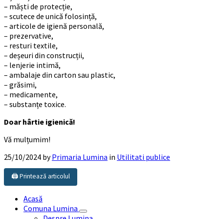
– măști de protecție,
– scutece de unică folosință,
– articole de igienă personală,
– prezervative,
– resturi textile,
– deșeuri din construcții,
– lenjerie intimă,
– ambalaje din carton sau plastic,
– grăsimi,
– medicamente,
– substanțe toxice.
Doar hârtie igienică!
Vă mulțumim!
25/10/2024
by
Primaria Lumina
in
Utilitati publice
🖨️ Printează articolul
Acasă
Comuna Lumina
Despre Lumina