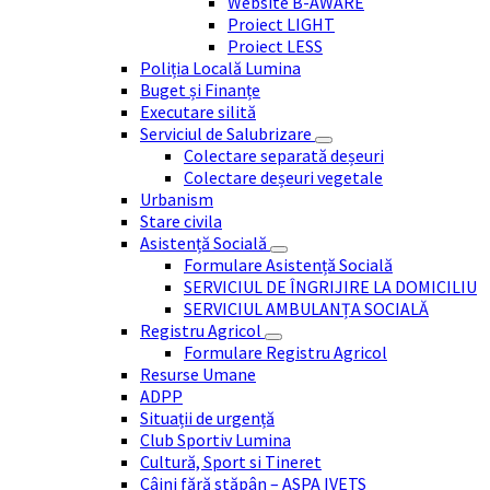
Website B-AWARE
Proiect LIGHT
Proiect LESS
Poliția Locală Lumina
Buget și Finanțe
Executare silită
Serviciul de Salubrizare
Colectare separată deșeuri
Colectare deșeuri vegetale
Urbanism
Stare civila
Asistență Socială
Formulare Asistență Socială
SERVICIUL DE ÎNGRIJIRE LA DOMICILIU
SERVICIUL AMBULANȚA SOCIALĂ
Registru Agricol
Formulare Registru Agricol
Resurse Umane
ADPP
Situații de urgență
Club Sportiv Lumina
Cultură, Sport si Tineret
Câini fără stăpân – ASPA IVETS