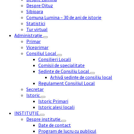
Despre Oituz
Sibioara
Comuna Lumina – 30 de ani de istorie
Statistici
Tur virtual
Administrație
Primar
Viceprimar
Consiliul Local
Consilieri Locali
Comisii de specialitate
Ședinte de Consiliu Local
Arhivă ședințe de consiliu local
Regulament Consiliul Local
Secretar
Istoric
Istoric Primari
Istoric aleși locali
INSTITUȚIE
Despre instituție
Date de contact
Program de lucru cu publicul