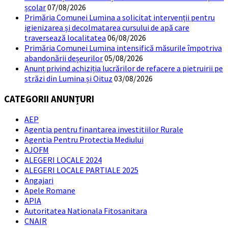
școlar
07/08/2026
Primăria Comunei Lumina a solicitat intervenții pentru
igienizarea și decolmatarea cursului de apă care
traversează localitatea
06/08/2026
Primăria Comunei Lumina intensifică măsurile împotriva
abandonării deșeurilor
05/08/2026
Anunț privind achiziția lucrărilor de refacere a pietruirii pe
străzi din Lumina și Oituz
03/08/2026
CATEGORII ANUNȚURI
AEP
Agentia pentru finantarea investitiilor Rurale
Agentia Pentru Protectia Mediului
AJOFM
ALEGERI LOCALE 2024
ALEGERI LOCALE PARTIALE 2025
Angajari
Apele Romane
APIA
Autoritatea Nationala Fitosanitara
CNAIR