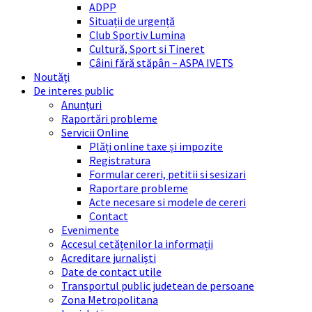
ADPP
Situații de urgență
Club Sportiv Lumina
Cultură, Sport si Tineret
Câini fără stăpân – ASPA IVETS
Noutăți
De interes public
Anunțuri
Raportări probleme
Servicii Online
Plăți online taxe și impozite
Registratura
Formular cereri, petitii si sesizari
Raportare probleme
Acte necesare si modele de cereri
Contact
Evenimente
Accesul cetățenilor la informații
Acreditare jurnaliști
Date de contact utile
Transportul public judetean de persoane
Zona Metropolitana