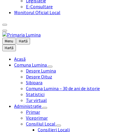
Legislatie
E-Consultare
Monitorul Oficial Local
Menu
Hartă
Hartă
Acasă
Comuna Lumina
Despre Lumina
Despre Oituz
Sibioara
Comuna Lumina – 30 de ani de istorie
Statistici
Tur virtual
Administrație
Primar
Viceprimar
Consiliul Local
Consilieri Locali