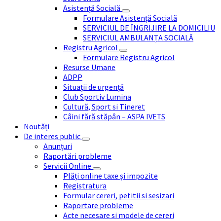
Asistență Socială
Formulare Asistență Socială
SERVICIUL DE ÎNGRIJIRE LA DOMICILIU
SERVICIUL AMBULANȚA SOCIALĂ
Registru Agricol
Formulare Registru Agricol
Resurse Umane
ADPP
Situații de urgență
Club Sportiv Lumina
Cultură, Sport si Tineret
Câini fără stăpân – ASPA IVETS
Noutăți
De interes public
Anunțuri
Raportări probleme
Servicii Online
Plăți online taxe și impozite
Registratura
Formular cereri, petitii si sesizari
Raportare probleme
Acte necesare si modele de cereri