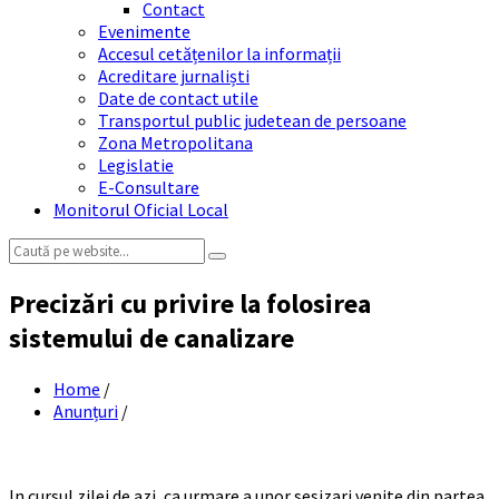
Contact
Evenimente
Accesul cetățenilor la informații
Acreditare jurnaliști
Date de contact utile
Transportul public judetean de persoane
Zona Metropolitana
Legislatie
E-Consultare
Monitorul Oficial Local
Search:
Precizări cu privire la folosirea
sistemului de canalizare
Home
/
Anunțuri
/
In cursul zilei de azi, ca urmare a unor sesizari venite din partea