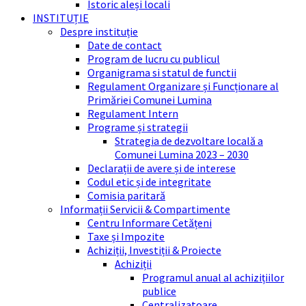
Istoric aleși locali
INSTITUȚIE
Despre instituție
Date de contact
Program de lucru cu publicul
Organigrama si statul de functii
Regulament Organizare și Funcționare al
Primăriei Comunei Lumina
Regulament Intern
Programe și strategii
Strategia de dezvoltare locală a
Comunei Lumina 2023 – 2030
Declarații de avere și de interese
Codul etic și de integritate
Comisia paritară
Informații Servicii & Compartimente
Centru Informare Cetățeni
Taxe și Impozite
Achiziții, Investiții & Proiecte
Achiziții
Programul anual al achizițiilor
publice
Centralizatoare