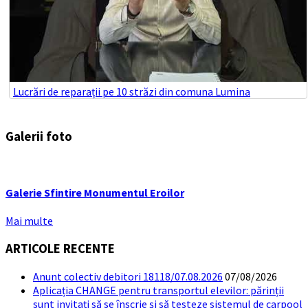
Lucrări de reparații pe 10 străzi din comuna Lumina
Galerii foto
Galerie Sfintire Monumentul Eroilor
Mai multe
ARTICOLE RECENTE
Anunt colectiv debitori 18118/07.08.2026
07/08/2026
Aplicația CHANGE pentru transportul elevilor: părinții
sunt invitați să se înscrie și să testeze sistemul de carpool