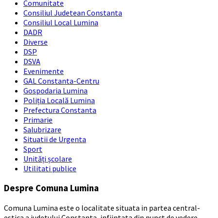
Comunitate
Consiliul Judetean Constanta
Consiliul Local Lumina
DADR
Diverse
DSP
DSVA
Evenimente
GAL Constanta-Centru
Gospodaria Lumina
Poliția Locală Lumina
Prefectura Constanta
Primarie
Salubrizare
Situatii de Urgenta
Sport
Unități școlare
Utilitati publice
Despre Comuna Lumina
Comuna Lumina este o localitate situata in partea central-
estica a judetului Constanta, infiintata din punct de vedere