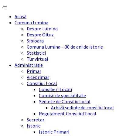
Skip
Skip
Skip
Skip
to
to
to
to
Acasă
content
left
right
footer
Comuna Lumina
sidebar
sidebar
Despre Lumina
Despre Oituz
Sibioara
Comuna Lumina – 30 de ani de istorie
Statistici
Tur virtual
Administrație
Primar
Viceprimar
Consiliul Local
Consilieri Locali
Comisii de specialitate
Ședinte de Consiliu Local
Arhivă ședințe de consiliu local
Regulament Consiliul Local
Secretar
Istoric
Istoric Primari