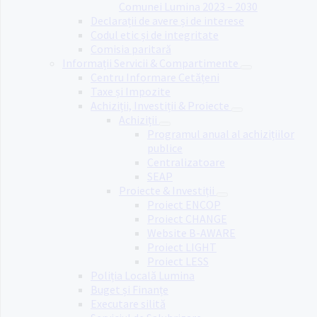
Comunei Lumina 2023 – 2030
Declarații de avere și de interese
Codul etic și de integritate
Comisia paritară
Informații Servicii & Compartimente
Centru Informare Cetățeni
Taxe și Impozite
Achiziții, Investiții & Proiecte
Achiziții
Programul anual al achizițiilor
publice
Centralizatoare
SEAP
Proiecte & Investiții
Proiect ENCOP
Proiect CHANGE
Website B-AWARE
Proiect LIGHT
Proiect LESS
Poliția Locală Lumina
Buget și Finanțe
Executare silită