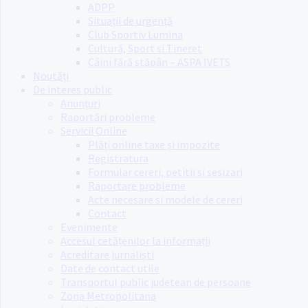
ADPP
Situații de urgență
Club Sportiv Lumina
Cultură, Sport si Tineret
Câini fără stăpân – ASPA IVETS
Noutăți
De interes public
Anunțuri
Raportări probleme
Servicii Online
Plăți online taxe și impozite
Registratura
Formular cereri, petitii si sesizari
Raportare probleme
Acte necesare si modele de cereri
Contact
Evenimente
Accesul cetățenilor la informații
Acreditare jurnaliști
Date de contact utile
Transportul public judetean de persoane
Zona Metropolitana