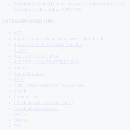
Primăria Comunei Lumina intensifică măsurile împotriva
abandonării deșeurilor
05/08/2026
CATEGORII ANUNȚURI
AEP
Agentia pentru finantarea investitiilor Rurale
Agentia Pentru Protectia Mediului
AJOFM
ALEGERI LOCALE 2024
ALEGERI LOCALE PARTIALE 2025
Angajari
Apele Romane
APIA
Autoritatea Nationala Fitosanitara
CNAIR
Comunitate
Consiliul Judetean Constanta
Consiliul Local Lumina
DADR
Diverse
DSP