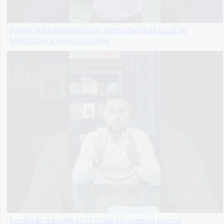
Primul buldoexcavator nou pentru Serviciul Local de
Salubrizare a ajuns la Lumina
Lucrări de reparații pe 10 străzi din comuna Lumina