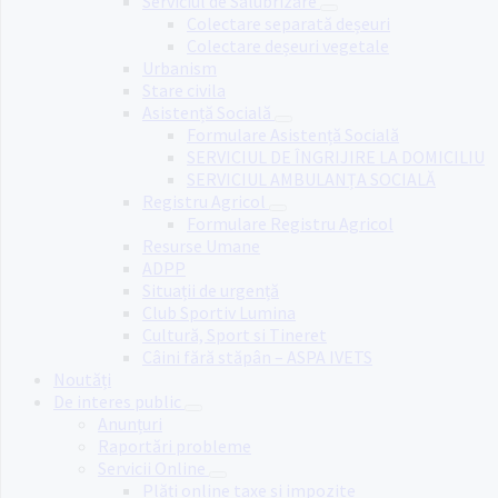
Serviciul de Salubrizare
Colectare separată deșeuri
Colectare deșeuri vegetale
Urbanism
Stare civila
Asistență Socială
Formulare Asistență Socială
SERVICIUL DE ÎNGRIJIRE LA DOMICILIU
SERVICIUL AMBULANȚA SOCIALĂ
Registru Agricol
Formulare Registru Agricol
Resurse Umane
ADPP
Situații de urgență
Club Sportiv Lumina
Cultură, Sport si Tineret
Câini fără stăpân – ASPA IVETS
Noutăți
De interes public
Anunțuri
Raportări probleme
Servicii Online
Plăți online taxe și impozite