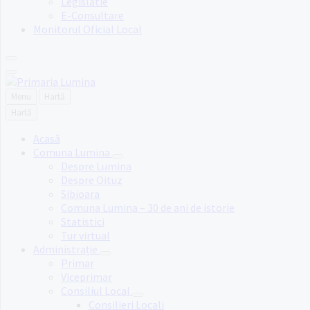
Legislatie
E-Consultare
Monitorul Oficial Local
Menu
Hartă
Hartă
Acasă
Comuna Lumina
Despre Lumina
Despre Oituz
Sibioara
Comuna Lumina – 30 de ani de istorie
Statistici
Tur virtual
Administrație
Primar
Viceprimar
Consiliul Local
Consilieri Locali