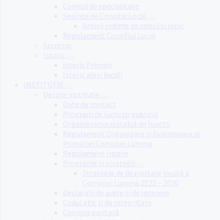
Comisii de specialitate
Ședinte de Consiliu Local
Arhivă ședințe de consiliu local
Regulament Consiliul Local
Secretar
Istoric
Istoric Primari
Istoric aleși locali
INSTITUȚIE
Despre instituție
Date de contact
Program de lucru cu publicul
Organigrama si statul de functii
Regulament Organizare și Funcționare al
Primăriei Comunei Lumina
Regulament Intern
Programe și strategii
Strategia de dezvoltare locală a
Comunei Lumina 2023 – 2030
Declarații de avere și de interese
Codul etic și de integritate
Comisia paritară