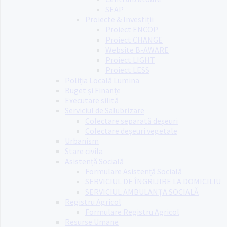
SEAP
Proiecte & Investiții
Proiect ENCOP
Proiect CHANGE
Website B-AWARE
Proiect LIGHT
Proiect LESS
Poliția Locală Lumina
Buget și Finanțe
Executare silită
Serviciul de Salubrizare
Colectare separată deșeuri
Colectare deșeuri vegetale
Urbanism
Stare civila
Asistență Socială
Formulare Asistență Socială
SERVICIUL DE ÎNGRIJIRE LA DOMICILIU
SERVICIUL AMBULANȚA SOCIALĂ
Registru Agricol
Formulare Registru Agricol
Resurse Umane