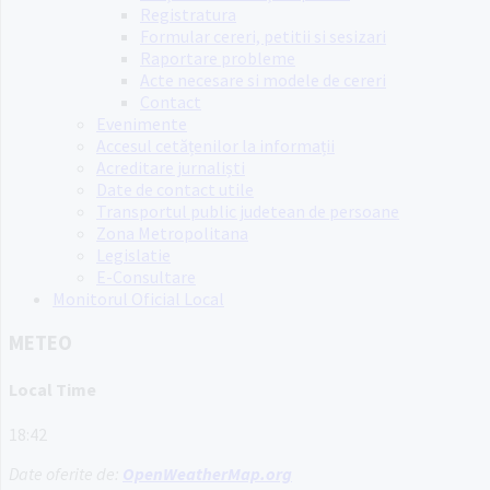
Registratura
Formular cereri, petitii si sesizari
Raportare probleme
Acte necesare si modele de cereri
Contact
Evenimente
Accesul cetățenilor la informații
Acreditare jurnaliști
Date de contact utile
Transportul public judetean de persoane
Zona Metropolitana
Legislatie
E-Consultare
Monitorul Oficial Local
METEO
Local Time
18:42
Date oferite de:
OpenWeatherMap.org