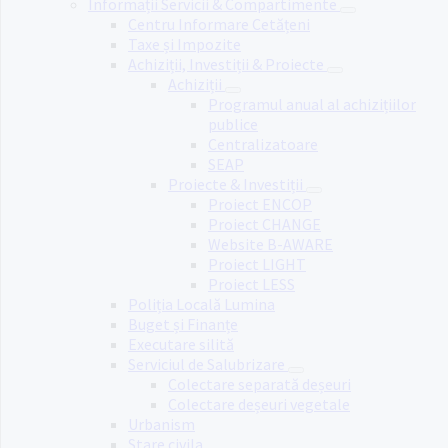
Informații Servicii & Compartimente
Centru Informare Cetățeni
Taxe și Impozite
Achiziții, Investiții & Proiecte
Achiziții
Programul anual al achizițiilor
publice
Centralizatoare
SEAP
Proiecte & Investiții
Proiect ENCOP
Proiect CHANGE
Website B-AWARE
Proiect LIGHT
Proiect LESS
Poliția Locală Lumina
Buget și Finanțe
Executare silită
Serviciul de Salubrizare
Colectare separată deșeuri
Colectare deșeuri vegetale
Urbanism
Stare civila