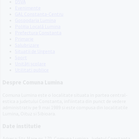
DSVA
Evenimente
GAL Constanta-Centru
Gospodaria Lumina
Poliția Locală Lumina
Prefectura Constanta
Primarie
Salubrizare
Situatii de Urgenta
Sport
Unități școlare
Utilitati publice
Despre Comuna Lumina
Comuna Lumina este o localitate situata in partea central-
estica a judetului Constanta, infiintata din punct de vedere
administrativ pe 9 mai 1989 si este compusa din localitatile
Lumina, Oituz si Sibioara.
Date institutie
Adresa: Str. Mare nr. 170, Comuna Lumina, Judetul Constanta,