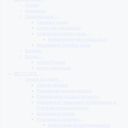
Primar
Viceprimar
Consiliul Local
Consilieri Locali
Comisii de specialitate
Ședinte de Consiliu Local
Arhivă ședințe de consiliu local
Regulament Consiliul Local
Secretar
Istoric
Istoric Primari
Istoric aleși locali
INSTITUȚIE
Despre instituție
Date de contact
Program de lucru cu publicul
Organigrama si statul de functii
Regulament Organizare și Funcționare al
Primăriei Comunei Lumina
Regulament Intern
Programe și strategii
Strategia de dezvoltare locală a