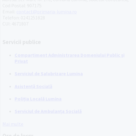
Cod Postal: 907175
Email:
contact@primaria-lumina.ro
Telefon: 0241251828
CUI: 4671807
Servicii publice
Compartiment Administrarea Domeniului Public și
Privat
Serviciul de Salubrizare Lumina
Asistență Socială
Poliția Locală Lumina
Serviciul de Ambulanța Socială
Mai multe
Ore de lucru