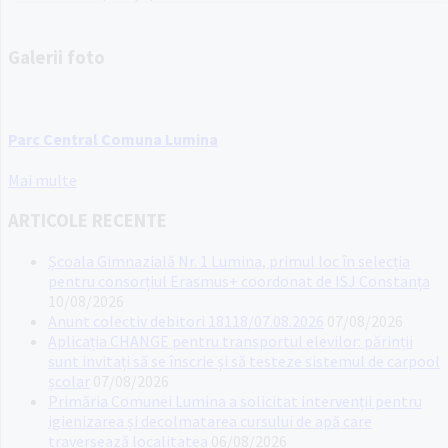
Galerii foto
Parc Central Comuna Lumina
Mai multe
ARTICOLE RECENTE
Școala Gimnazială Nr. 1 Lumina, primul loc în selecția
pentru consorțiul Erasmus+ coordonat de ISJ Constanța
10/08/2026
Anunt colectiv debitori 18118/07.08.2026
07/08/2026
Aplicația CHANGE pentru transportul elevilor: părinții
sunt invitați să se înscrie și să testeze sistemul de carpool
școlar
07/08/2026
Primăria Comunei Lumina a solicitat intervenții pentru
igienizarea și decolmatarea cursului de apă care
traversează localitatea
06/08/2026