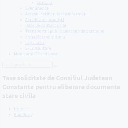
Contact
Evenimente
Accesul cetățenilor la informații
Acreditare jurnaliști
Date de contact utile
Transportul public judetean de persoane
Zona Metropolitana
Legislatie
E-Consultare
Monitorul Oficial Local
Search:
Taxe solicitate de Consiliul Judetean
Constanta pentru eliberare documente
stare civila
Home
/
Anunțuri
/