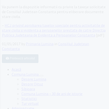
Va punem la dispozitie informatii cu privire la taxeșe solicitate
de Consiliul Judetean Constanta pentru eliberare documente
stare civila.
–
HCJ privind aprobarea taxelor speciale pentru activitatile de
stare civila si evidenta a persoanelor prestate de catre Directia
Publica Judeteana de Evidenta a Persoanelor Constanta
[pdf]
01/05/2017
by
Primaria Lumina
in
Consiliul Judetean
Constanta
🖨️ Printează articolul
Acasă
Comuna Lumina
Despre Lumina
Despre Oituz
Sibioara
Comuna Lumina – 30 de ani de istorie
Statistici
Tur virtual
Administrație