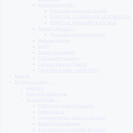
Asistență Socială
Formulare Asistență Socială
SERVICIUL DE ÎNGRIJIRE LA DOMICILIU
SERVICIUL AMBULANȚA SOCIALĂ
Registru Agricol
Formulare Registru Agricol
Resurse Umane
ADPP
Situații de urgență
Club Sportiv Lumina
Cultură, Sport si Tineret
Câini fără stăpân – ASPA IVETS
Noutăți
De interes public
Anunțuri
Raportări probleme
Servicii Online
Plăți online taxe și impozite
Registratura
Formular cereri, petitii si sesizari
Raportare probleme
Acte necesare si modele de cereri