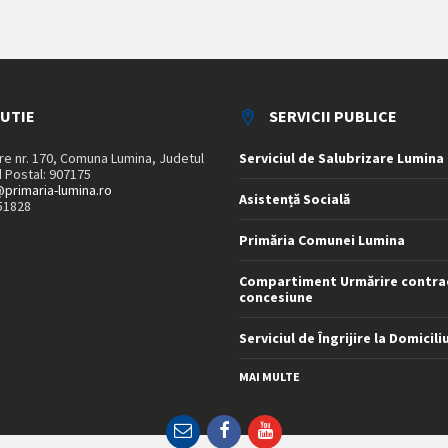
TUTIE
SERVICII PUBLICE
are nr. 170, Comuna Lumina, Judetul
Serviciul de Salubrizare Lumina
 Postal: 907175
primaria-lumina.ro
Asistență Socială
51828
Primăria Comunei Lumina
Compartiment Urmărire contra
concesiune
Serviciul de Îngrijire la Domicili
MAI MULTE
Email
Facebook
YouTube