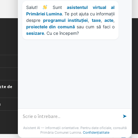
Salut! 
 Sunt 
asistentul virtual al 
Primăriei Lumina
. Te pot ajuta cu informații 
despre 
programul instituției
, 
taxe
, 
acte
, 
proiectele din comună
 sau cum să faci o 
sesizare
. Cu ce începem?
ORE DE LUCRU
PROGRAM INSTITUTIE
Luni, Miercuri, Joi: 8-16
Marti: 8-18
Vineri: 8-14
PROGRAMUL CU PUBLICUL
cte de
[vezi program]
u
➤
Asistent AI — informații orientative. Pentru date oficiale, consultă
Primăria Comunei Lumina.
Confidențialitate