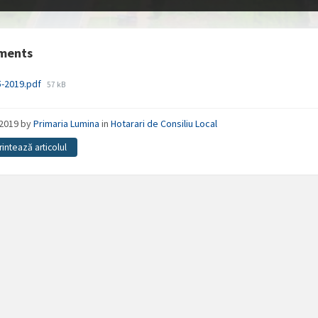
ments
File
5-2019.pdf
57 kB
size:
/2019
by
Primaria Lumina
in
Hotarari de Consiliu Local
rintează articolul