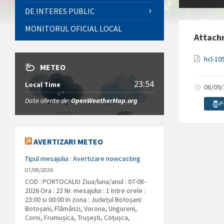
DE INTERES PUBLIC
MONITORUL OFICIAL LOCAL
Attach
hcl-10
METEO
23:54
Local Time
06/09
Date oferite de:
OpenWeatherMap.org
P
AVERTIZARI METEO
Tipul mesajului : Avertizare nowcasting
07/08/2026
COD : PORTOCALIU Ziua/luna/anul : 07-08-
2026 Ora : 23 Nr. mesajului : 1 Intre orele :
23:00 si 00:00 In zona : Județul Botoşani:
Botoșani, Flămânzi, Vorona, Ungureni,
Corni, Frumușica, Trușești, Coțușca,