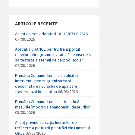
ARTICOLE RECENTE
Anunt colectiv debitori 18118/07.08.2026
07/08/2026
Aplicația CHANGE pentru transportul
elevilor: părinții sunt invitați să se înscrie și
să testeze sistemul de carpool școlar
07/08/2026
Primăria Comunei Lumina a solicitat
intervenții pentru igienizarea și
decolmatarea cursului de apă care
traversează localitatea
06/08/2026
Primăria Comunei Lumina intensifică
măsurile împotriva abandonării deșeurilor
05/08/2026
Anunț privind achiziția lucrărilor de
refacere a pietruirii pe străzi din Lumina și
Oituz
03/08/2026