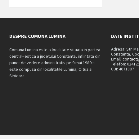
DESPRE COMUNA LUMINA
DATE INSTI
Adresa: Str. M
Comuna Lumina este o localitate situata in partea
Constanta, Cod
central- estica a judetului Constanta, infiintata din
Email:
contact@
punct de vedere administrativ pe 9 mai 1989 si
Telefon: 02412
CUI: 4671807
este compusa din localitatile Lumina, Oituz si
Sibioara.