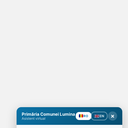
Primăria Comunei Lumina
×
EN
RO
Asistent virtual