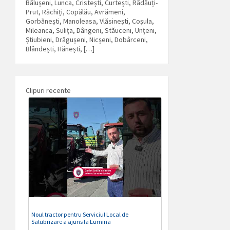
Bălușeni, Lunca, Cristești, Curtești, Rădăuți-
Prut, Răchiți, Copălău, Avrămeni,
Gorbănești, Manoleasa, Vlăsinești, Coșula,
Mileanca, Sulița, Dângeni, Stăuceni, Unțeni,
Știubieni, Drăgușeni, Nicșeni, Dobârceni,
Blândești, Hănești, […]
Clipuri recente
Noul tractor pentru Serviciul Local de
Salubrizare a ajuns la Lumina