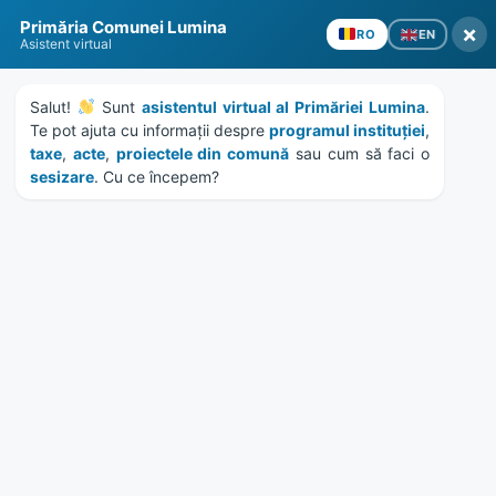
Skip
Skip
Skip
Skip
Primăria Comunei Lumina
to
to
to
to
×
EN
RO
Asistent virtual
content
left
right
footer
sidebar
sidebar
Salut! 
 Sunt 
asistentul virtual al Primăriei Lumina
. 
Te pot ajuta cu informații despre 
programul instituției
, 
taxe
, 
acte
, 
proiectele din comună
 sau cum să faci o 
sesizare
. Cu ce începem?
MENU
HCL 107/2022 – aderare
Asociatia Grup Local
Dobrogea Nord
Home
Documente
/