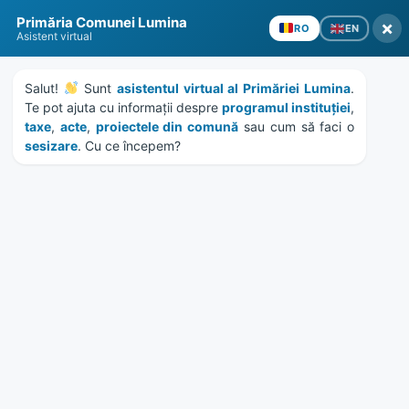
Skip
Skip
Skip
Skip
Primăria Comunei Lumina
to
to
to
to
×
EN
RO
Asistent virtual
content
left
right
footer
sidebar
sidebar
Salut! 
 Sunt 
asistentul virtual al Primăriei Lumina
. 
Te pot ajuta cu informații despre 
programul instituției
, 
taxe
, 
acte
, 
proiectele din comună
 sau cum să faci o 
sesizare
. Cu ce începem?
MENU
HCL 119/2020 – vanzare
teren str. Stefan cel Mare
nr. 86
Home
Documente
/