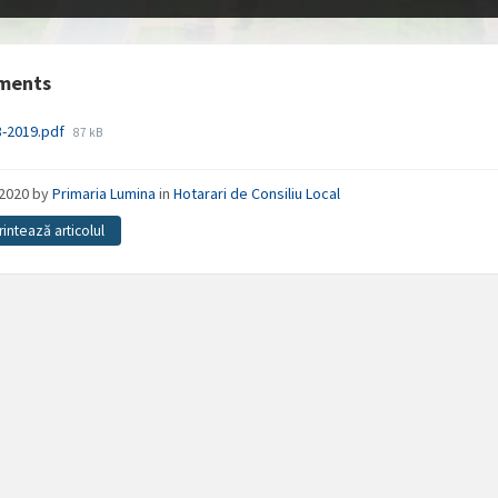
ments
File
8-2019.pdf
87 kB
size:
/2020
by
Primaria Lumina
in
Hotarari de Consiliu Local
rintează articolul