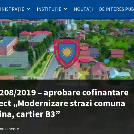
INISTRAȚIE
INSTITUȚIE
NOUTĂȚI
DE INTERES PUB
208/2019 – aprobare cofinantare
ect „Modernizare strazi comuna
na, cartier B3”
Documente