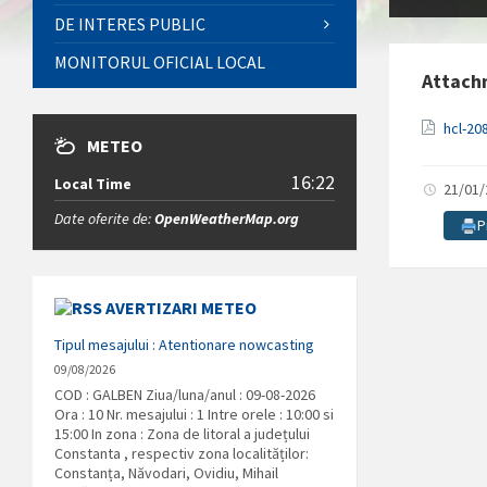
DE INTERES PUBLIC
MONITORUL OFICIAL LOCAL
Attach
hcl-20
METEO
16:22
Local Time
21/01
Date oferite de:
OpenWeatherMap.org
P
AVERTIZARI METEO
Tipul mesajului : Atentionare nowcasting
09/08/2026
COD : GALBEN Ziua/luna/anul : 09-08-2026
Ora : 10 Nr. mesajului : 1 Intre orele : 10:00 si
15:00 In zona : Zona de litoral a județului
Constanta , respectiv zona localităților:
Constanța, Năvodari, Ovidiu, Mihail