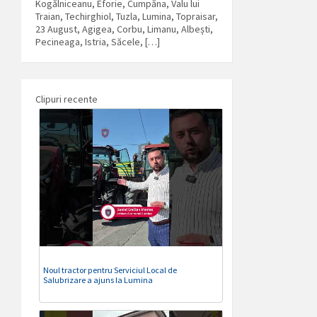
Kogălniceanu, Eforie, Cumpăna, Valu lui
Traian, Techirghiol, Tuzla, Lumina, Topraisar,
23 August, Agigea, Corbu, Limanu, Albești,
Pecineaga, Istria, Săcele, […]
Clipuri recente
Noul tractor pentru Serviciul Local de
Salubrizare a ajuns la Lumina