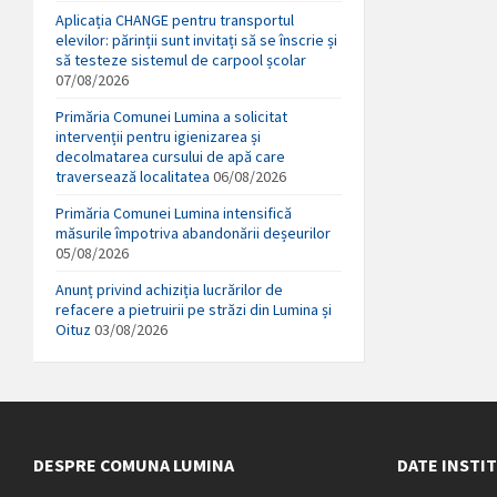
Aplicația CHANGE pentru transportul
elevilor: părinții sunt invitați să se înscrie și
să testeze sistemul de carpool școlar
07/08/2026
Primăria Comunei Lumina a solicitat
intervenții pentru igienizarea și
decolmatarea cursului de apă care
traversează localitatea
06/08/2026
Primăria Comunei Lumina intensifică
măsurile împotriva abandonării deșeurilor
05/08/2026
Anunț privind achiziția lucrărilor de
refacere a pietruirii pe străzi din Lumina și
Oituz
03/08/2026
DESPRE COMUNA LUMINA
DATE INSTI