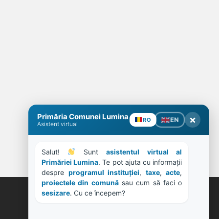
Primăria Comunei Lumina
×
EN
RO
Asistent virtual
Salut! 
 Sunt 
asistentul virtual al 
Primăriei Lumina
. Te pot ajuta cu informații 
despre 
programul instituției
, 
taxe
, 
acte
, 
proiectele din comună
 sau cum să faci o 
sesizare
. Cu ce începem?
ORE DE LUCRU