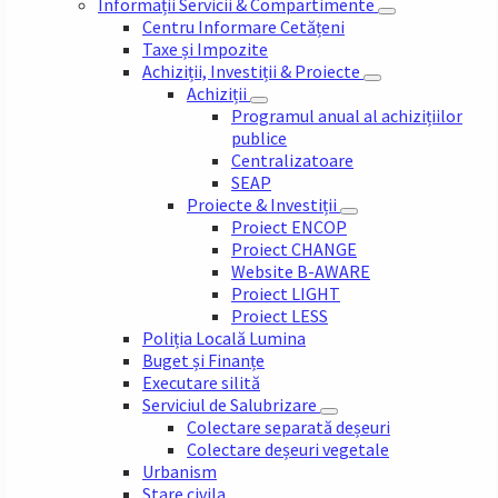
Informații Servicii & Compartimente
Centru Informare Cetățeni
Taxe și Impozite
Achiziții, Investiții & Proiecte
Achiziții
Programul anual al achizițiilor
publice
Centralizatoare
SEAP
Proiecte & Investiții
Proiect ENCOP
Proiect CHANGE
Website B-AWARE
Proiect LIGHT
Proiect LESS
Poliția Locală Lumina
Buget și Finanțe
Executare silită
Serviciul de Salubrizare
Colectare separată deșeuri
Colectare deșeuri vegetale
Urbanism
Stare civila