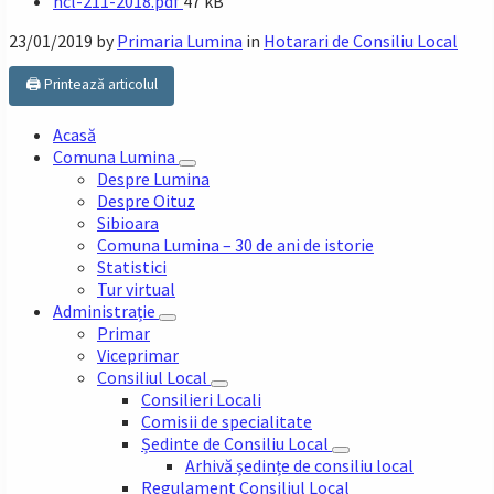
File
hcl-211-2018.pdf
47 kB
size:
23/01/2019
by
Primaria Lumina
in
Hotarari de Consiliu Local
🖨️ Printează articolul
Acasă
Comuna Lumina
Despre Lumina
Despre Oituz
Sibioara
Comuna Lumina – 30 de ani de istorie
Statistici
Tur virtual
Administrație
Primar
Viceprimar
Consiliul Local
Consilieri Locali
Comisii de specialitate
Ședinte de Consiliu Local
Arhivă ședințe de consiliu local
Regulament Consiliul Local