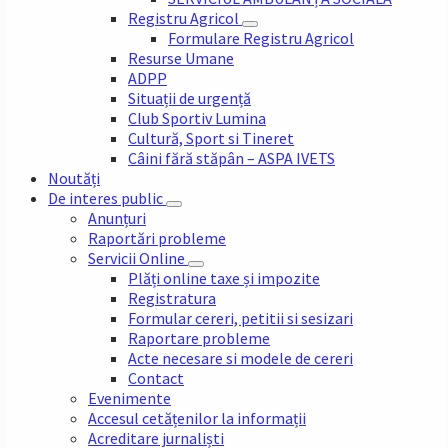
Registru Agricol
Formulare Registru Agricol
Resurse Umane
ADPP
Situații de urgență
Club Sportiv Lumina
Cultură, Sport si Tineret
Câini fără stăpân – ASPA IVETS
Noutăți
De interes public
Anunțuri
Raportări probleme
Servicii Online
Plăți online taxe și impozite
Registratura
Formular cereri, petitii si sesizari
Raportare probleme
Acte necesare si modele de cereri
Contact
Evenimente
Accesul cetățenilor la informații
Acreditare jurnaliști