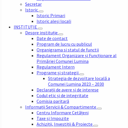
Secretar
Istoric
Istoric Primari
Istoric aleși locali
INSTITUȚIE
Despre instituție
Date de contact
Program de lucru cu publicul
Organigrama si statul de functii
Regulament Organizare și Funcționare al
Primăriei Comunei Lumina
Regulament Intern
Programe și strategii
Strategia de dezvoltare locală a
Comunei Lumina 2023 – 2030
Declarații de avere și de interese
Codul etic și de integritate
Comisia paritară
Informații Servicii & Compartimente
Centru Informare Cetățeni
Taxe și Impozite
Achiziții, Investiții & Proiecte