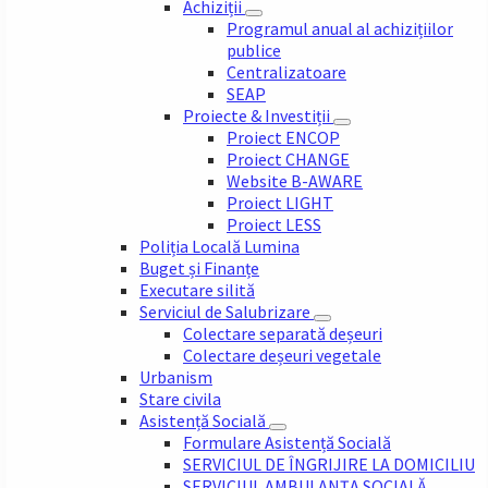
Achiziții
Programul anual al achizițiilor
publice
Centralizatoare
SEAP
Proiecte & Investiții
Proiect ENCOP
Proiect CHANGE
Website B-AWARE
Proiect LIGHT
Proiect LESS
Poliția Locală Lumina
Buget și Finanțe
Executare silită
Serviciul de Salubrizare
Colectare separată deșeuri
Colectare deșeuri vegetale
Urbanism
Stare civila
Asistență Socială
Formulare Asistență Socială
SERVICIUL DE ÎNGRIJIRE LA DOMICILIU
SERVICIUL AMBULANȚA SOCIALĂ