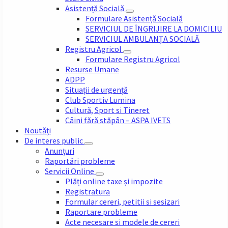
Asistență Socială
Formulare Asistență Socială
SERVICIUL DE ÎNGRIJIRE LA DOMICILIU
SERVICIUL AMBULANȚA SOCIALĂ
Registru Agricol
Formulare Registru Agricol
Resurse Umane
ADPP
Situații de urgență
Club Sportiv Lumina
Cultură, Sport si Tineret
Câini fără stăpân – ASPA IVETS
Noutăți
De interes public
Anunțuri
Raportări probleme
Servicii Online
Plăți online taxe și impozite
Registratura
Formular cereri, petitii si sesizari
Raportare probleme
Acte necesare si modele de cereri