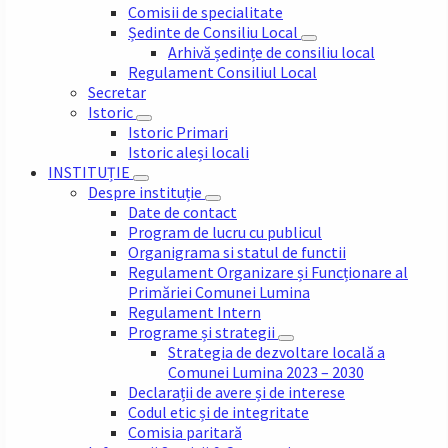
Comisii de specialitate
Ședinte de Consiliu Local
Arhivă ședințe de consiliu local
Regulament Consiliul Local
Secretar
Istoric
Istoric Primari
Istoric aleși locali
INSTITUȚIE
Despre instituție
Date de contact
Program de lucru cu publicul
Organigrama si statul de functii
Regulament Organizare și Funcționare al
Primăriei Comunei Lumina
Regulament Intern
Programe și strategii
Strategia de dezvoltare locală a
Comunei Lumina 2023 – 2030
Declarații de avere și de interese
Codul etic și de integritate
Comisia paritară