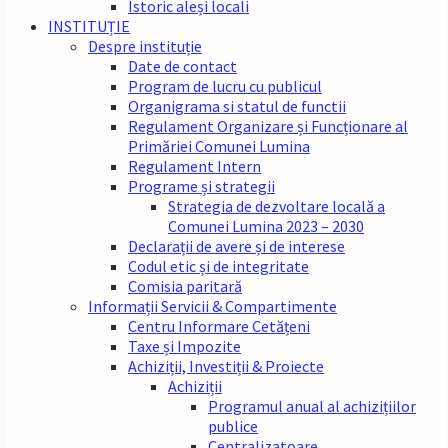
Istoric aleși locali
INSTITUȚIE
Despre instituție
Date de contact
Program de lucru cu publicul
Organigrama si statul de functii
Regulament Organizare și Funcționare al
Primăriei Comunei Lumina
Regulament Intern
Programe și strategii
Strategia de dezvoltare locală a
Comunei Lumina 2023 – 2030
Declarații de avere și de interese
Codul etic și de integritate
Comisia paritară
Informații Servicii & Compartimente
Centru Informare Cetățeni
Taxe și Impozite
Achiziții, Investiții & Proiecte
Achiziții
Programul anual al achizițiilor
publice
Centralizatoare