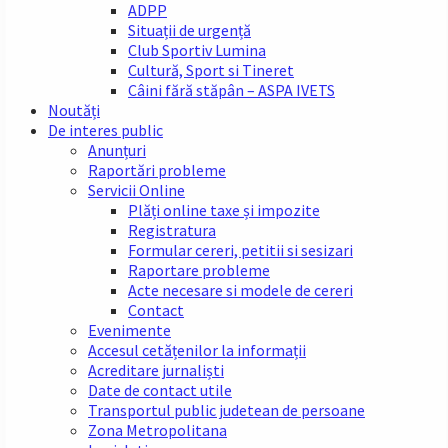
ADPP
Situații de urgență
Club Sportiv Lumina
Cultură, Sport si Tineret
Câini fără stăpân – ASPA IVETS
Noutăți
De interes public
Anunțuri
Raportări probleme
Servicii Online
Plăți online taxe și impozite
Registratura
Formular cereri, petitii si sesizari
Raportare probleme
Acte necesare si modele de cereri
Contact
Evenimente
Accesul cetățenilor la informații
Acreditare jurnaliști
Date de contact utile
Transportul public judetean de persoane
Zona Metropolitana