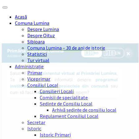
Skip
Skip
Skip
Skip
to
to
to
to
Acasă
content
left
right
footer
Comuna Lumina
sidebar
sidebar
Despre Lumina
Despre Oituz
Sibioara
Comuna Lumina – 30 de ani de istorie
Statistici
Tur virtual
Administrație
Primar
Viceprimar
Consiliul Local
Consilieri Locali
Comisii de specialitate
Ședinte de Consiliu Local
Arhivă ședințe de consiliu local
Regulament Consiliul Local
Secretar
Istoric
Istoric Primari