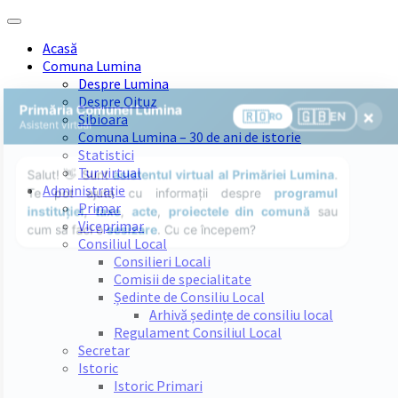
Skip
Skip
Skip
Skip
to
to
to
to
Acasă
content
left
right
footer
Comuna Lumina
sidebar
sidebar
Despre Lumina
Despre Oituz
Sibioara
Comuna Lumina – 30 de ani de istorie
Statistici
Tur virtual
Administrație
Primar
Viceprimar
Consiliul Local
Consilieri Locali
Comisii de specialitate
Ședinte de Consiliu Local
Arhivă ședințe de consiliu local
Regulament Consiliul Local
Secretar
Istoric
Istoric Primari