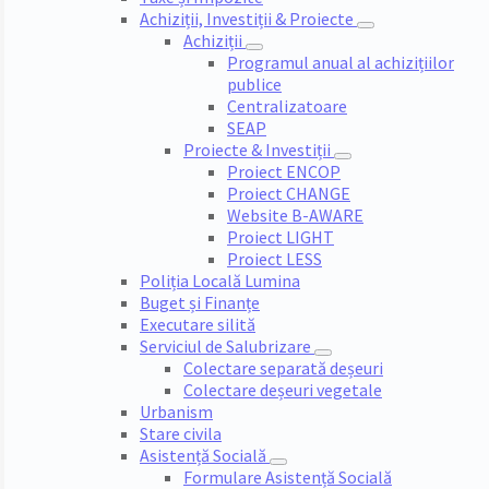
Achiziții, Investiții & Proiecte
Achiziții
Programul anual al achizițiilor
publice
Centralizatoare
SEAP
Proiecte & Investiții
Proiect ENCOP
Proiect CHANGE
Website B-AWARE
Proiect LIGHT
Proiect LESS
Poliția Locală Lumina
Buget și Finanțe
Executare silită
Serviciul de Salubrizare
Colectare separată deșeuri
Colectare deșeuri vegetale
Urbanism
Stare civila
Asistență Socială
Formulare Asistență Socială