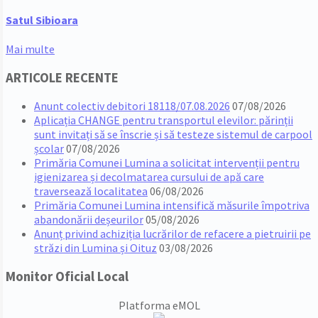
Satul Sibioara
Mai multe
ARTICOLE RECENTE
Anunt colectiv debitori 18118/07.08.2026
07/08/2026
Aplicația CHANGE pentru transportul elevilor: părinții
sunt invitați să se înscrie și să testeze sistemul de carpool
școlar
07/08/2026
Primăria Comunei Lumina a solicitat intervenții pentru
igienizarea și decolmatarea cursului de apă care
traversează localitatea
06/08/2026
Primăria Comunei Lumina intensifică măsurile împotriva
abandonării deșeurilor
05/08/2026
Anunț privind achiziția lucrărilor de refacere a pietruirii pe
străzi din Lumina și Oituz
03/08/2026
Monitor Oficial Local
Platforma eMOL