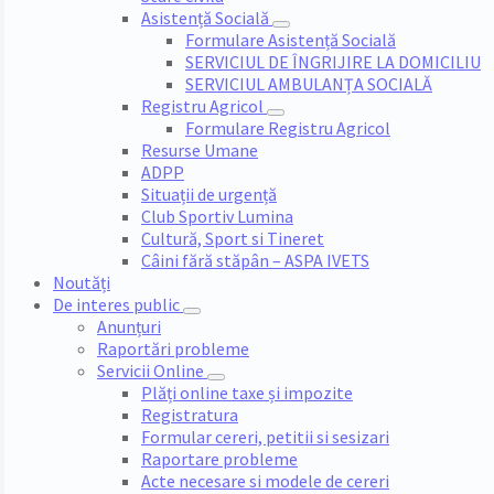
Asistență Socială
Formulare Asistență Socială
SERVICIUL DE ÎNGRIJIRE LA DOMICILIU
SERVICIUL AMBULANȚA SOCIALĂ
Registru Agricol
Formulare Registru Agricol
Resurse Umane
ADPP
Situații de urgență
Club Sportiv Lumina
Cultură, Sport si Tineret
Câini fără stăpân – ASPA IVETS
Noutăți
De interes public
Anunțuri
Raportări probleme
Servicii Online
Plăți online taxe și impozite
Registratura
Formular cereri, petitii si sesizari
Raportare probleme
Acte necesare si modele de cereri