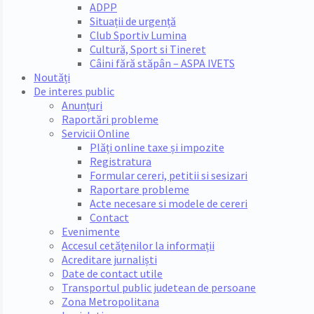
ADPP
Situații de urgență
Club Sportiv Lumina
Cultură, Sport si Tineret
Câini fără stăpân – ASPA IVETS
Noutăți
De interes public
Anunțuri
Raportări probleme
Servicii Online
Plăți online taxe și impozite
Registratura
Formular cereri, petitii si sesizari
Raportare probleme
Acte necesare si modele de cereri
Contact
Evenimente
Accesul cetățenilor la informații
Acreditare jurnaliști
Date de contact utile
Transportul public judetean de persoane
Zona Metropolitana