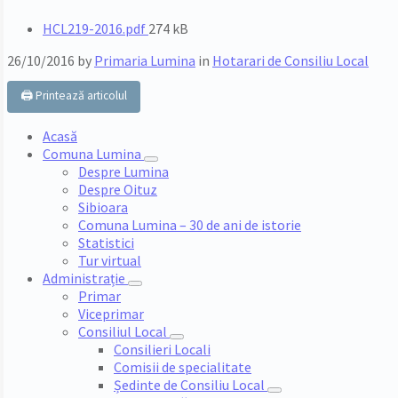
File
HCL219-2016.pdf
274 kB
size:
26/10/2016
by
Primaria Lumina
in
Hotarari de Consiliu Local
🖨️ Printează articolul
Acasă
Comuna Lumina
Despre Lumina
Despre Oituz
Sibioara
Comuna Lumina – 30 de ani de istorie
Statistici
Tur virtual
Administrație
Primar
Viceprimar
Consiliul Local
Consilieri Locali
Comisii de specialitate
Ședinte de Consiliu Local