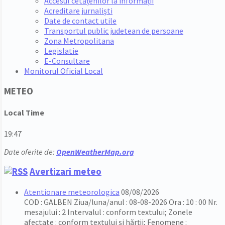
Accesul cetățenilor la informații
Acreditare jurnaliști
Date de contact utile
Transportul public judetean de persoane
Zona Metropolitana
Legislatie
E-Consultare
Monitorul Oficial Local
METEO
Local Time
19:47
Date oferite de:
OpenWeatherMap.org
Avertizari meteo
Atentionare meteorologica
08/08/2026
COD : GALBEN Ziua/luna/anul : 08-08-2026 Ora : 10 : 00 Nr.
mesajului : 2 Intervalul : conform textului; Zonele
afectate : conform textului și hărții; Fenomene :