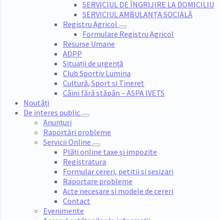
SERVICIUL DE ÎNGRIJIRE LA DOMICILIU
SERVICIUL AMBULANȚA SOCIALĂ
Registru Agricol
Formulare Registru Agricol
Resurse Umane
ADPP
Situații de urgență
Club Sportiv Lumina
Cultură, Sport si Tineret
Câini fără stăpân – ASPA IVETS
Noutăți
De interes public
Anunțuri
Raportări probleme
Servicii Online
Plăți online taxe și impozite
Registratura
Formular cereri, petitii si sesizari
Raportare probleme
Acte necesare si modele de cereri
Contact
Evenimente