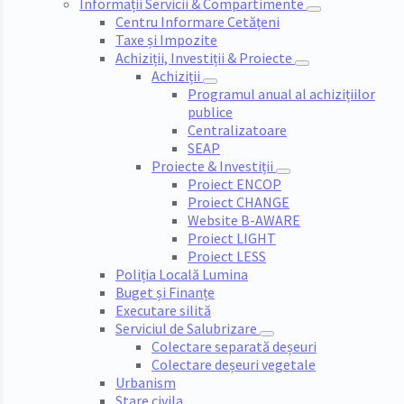
Informații Servicii & Compartimente
Centru Informare Cetățeni
Taxe și Impozite
Achiziții, Investiții & Proiecte
Achiziții
Programul anual al achizițiilor
publice
Centralizatoare
SEAP
Proiecte & Investiții
Proiect ENCOP
Proiect CHANGE
Website B-AWARE
Proiect LIGHT
Proiect LESS
Poliția Locală Lumina
Buget și Finanțe
Executare silită
Serviciul de Salubrizare
Colectare separată deșeuri
Colectare deșeuri vegetale
Urbanism
Stare civila