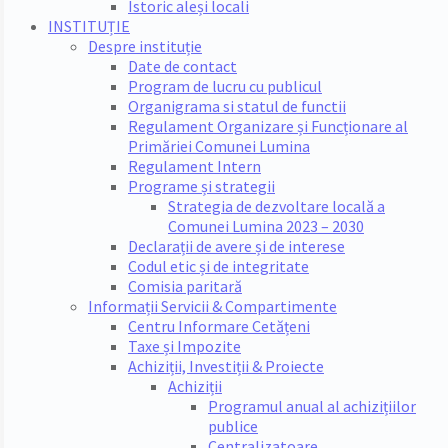
Istoric aleși locali
INSTITUȚIE
Despre instituție
Date de contact
Program de lucru cu publicul
Organigrama si statul de functii
Regulament Organizare și Funcționare al
Primăriei Comunei Lumina
Regulament Intern
Programe și strategii
Strategia de dezvoltare locală a
Comunei Lumina 2023 – 2030
Declarații de avere și de interese
Codul etic și de integritate
Comisia paritară
Informații Servicii & Compartimente
Centru Informare Cetățeni
Taxe și Impozite
Achiziții, Investiții & Proiecte
Achiziții
Programul anual al achizițiilor
publice
Centralizatoare