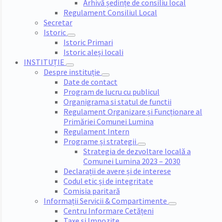
Arhivă ședințe de consiliu local
Regulament Consiliul Local
Secretar
Istoric
Istoric Primari
Istoric aleși locali
INSTITUȚIE
Despre instituție
Date de contact
Program de lucru cu publicul
Organigrama si statul de functii
Regulament Organizare și Funcționare al
Primăriei Comunei Lumina
Regulament Intern
Programe și strategii
Strategia de dezvoltare locală a
Comunei Lumina 2023 – 2030
Declarații de avere și de interese
Codul etic și de integritate
Comisia paritară
Informații Servicii & Compartimente
Centru Informare Cetățeni
Taxe și Impozite