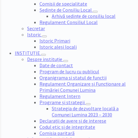
Comisii de specialitate
Ședinte de Consiliu Local
Arhivă ședințe de consiliu local
Regulament Consiliul Local
Secretar
Istoric
Istoric Primari
Istoric aleși locali
INSTITUȚIE
Despre instituție
Date de contact
Program de lucru cu publicul
Organigrama si statul de functii
Regulament Organizare și Funcționare al
Primăriei Comunei Lumina
Regulament Intern
Programe și strategii
Strategia de dezvoltare locală a
Comunei Lumina 2023 – 2030
Declarații de avere și de interese
Codul etic și de integritate
Comisia paritară