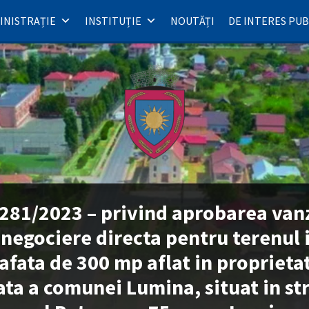
INISTRAȚIE
INSTITUȚIE
NOUTĂȚI
DE INTERES PUB
281/2023 – privind aprobarea vanz
 negociere directa pentru terenul 
afata de 300 mp aflat in proprieta
ata a comunei Lumina, situat in str