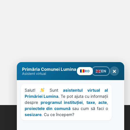
Primăria Comunei Lumina
×
EN
RO
Asistent virtual
Salut! 
 Sunt 
asistentul virtual al 
Primăriei Lumina
. Te pot ajuta cu informații 
despre 
programul instituției
, 
taxe
, 
acte
, 
proiectele din comună
 sau cum să faci o 
sesizare
. Cu ce începem?
ORE DE LUCRU