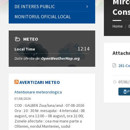
Mirc
DE INTERES PUBLIC
Con
MONITORUL OFICIAL LOCAL
Home
/
METEO
12:14
Local Time
Attach
Date oferite de:
OpenWeatherMap.org
281-C
AVERTIZARI METEO
07/01
P
Atentionare meteorologica
07/08/2026
COD : GALBEN Ziua/luna/anul : 07-08-2026
Ora : 10 : 30 Nr. mesajului : 4 Intervalul : 08
august, ora 12:00 – 08 august, ora 21:00;
Zonele afectate : cea mai mare parte a
Olteniei, nordul Munteniei, sudul