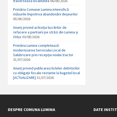
traversează localitatea
06/08/2026
Primăria Comunei Lumina intensifică
măsurile împotriva abandonării deșeurilor
05/08/2026
Anunț privind achiziția lucrărilor de
refacere a pietruirii pe străzi din Lumina și
Oituz
03/08/2026
Primăria Lumina completează
modernizarea Serviciului Local de
Salubrizare prin recepția noului tractor
31/07/2026
Anunț privind publicarea listelor debitorilor
cu obligații fiscale restante la bugetul local
[ACTUALIZARE]
31/07/2026
DESPRE COMUNA LUMINA
DATE INSTI