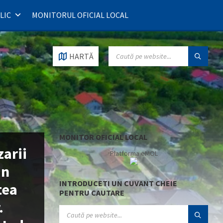
LIC
MONITORUL OFICIAL LOCAL
SEARCH:
HARTĂ
MONITOR OFICIAL LOCAL
arii
Platforma eMOL
in
INTRODUCETI UN CUVANT CHEIE
tea
PENTRU CAUTARE
.
SEARCH: