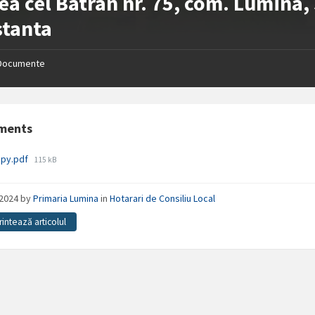
ea cel Batran nr. 75, com. Lumina,
stanta
Documente
ments
File
opy.pdf
115 kB
size:
/2024
by
Primaria Lumina
in
Hotarari de Consiliu Local
rintează articolul