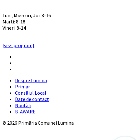
PROGRAM INSTITUTIE
Luni, Miercuri, Joi: 8-16
Marti: 8-18
Vineri: 8-14
PROGRAMUL CU PUBLICUL
[vezi program]
Email
Facebook
YouTube
Despre Lumina
Primar
Consiliul Local
Date de contact
Noutăți
B-AWARE
© 2026 Primăria Comunei Lumina