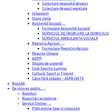
Colectare separată deșeuri
Colectare deșeuri vegetale
Urbanism
Stare civila
Asistență Socială
Formulare Asistență Socială
SERVICIUL DE ÎNGRIJIRE LA DOMICILIU
SERVICIUL AMBULANȚA SOCIALĂ
Registru Agricol
Formulare Registru Agricol
Resurse Umane
ADPP
Situații de urgență
Club Sportiv Lumina
Cultură, Sport si Tineret
Câini fără stăpân – ASPA IVETS
Noutăți
De interes public
Anunțuri
Raportări probleme
Servicii Online
Plăți online taxe și impozite