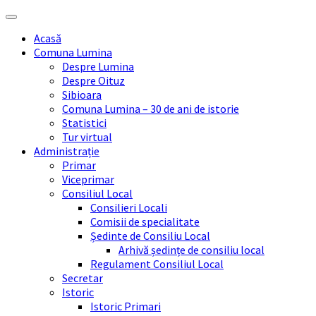
Skip
Skip
Skip
Skip
to
to
to
to
Acasă
content
left
right
footer
Comuna Lumina
sidebar
sidebar
Despre Lumina
Despre Oituz
Sibioara
Comuna Lumina – 30 de ani de istorie
Statistici
Tur virtual
Administrație
Primar
Viceprimar
Consiliul Local
Consilieri Locali
Comisii de specialitate
Ședinte de Consiliu Local
Arhivă ședințe de consiliu local
Regulament Consiliul Local
Secretar
Istoric
Istoric Primari