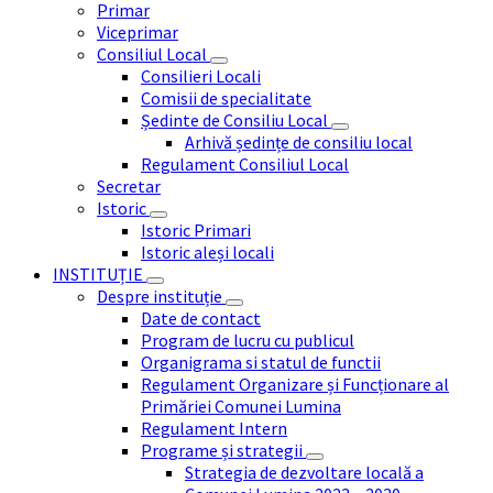
Primar
Viceprimar
Consiliul Local
Consilieri Locali
Comisii de specialitate
Ședinte de Consiliu Local
Arhivă ședințe de consiliu local
Regulament Consiliul Local
Secretar
Istoric
Istoric Primari
Istoric aleși locali
INSTITUȚIE
Despre instituție
Date de contact
Program de lucru cu publicul
Organigrama si statul de functii
Regulament Organizare și Funcționare al
Primăriei Comunei Lumina
Regulament Intern
Programe și strategii
Strategia de dezvoltare locală a