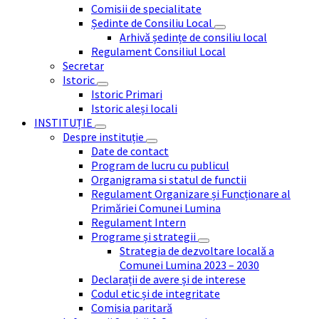
Comisii de specialitate
Ședinte de Consiliu Local
Arhivă ședințe de consiliu local
Regulament Consiliul Local
Secretar
Istoric
Istoric Primari
Istoric aleși locali
INSTITUȚIE
Despre instituție
Date de contact
Program de lucru cu publicul
Organigrama si statul de functii
Regulament Organizare și Funcționare al
Primăriei Comunei Lumina
Regulament Intern
Programe și strategii
Strategia de dezvoltare locală a
Comunei Lumina 2023 – 2030
Declarații de avere și de interese
Codul etic și de integritate
Comisia paritară