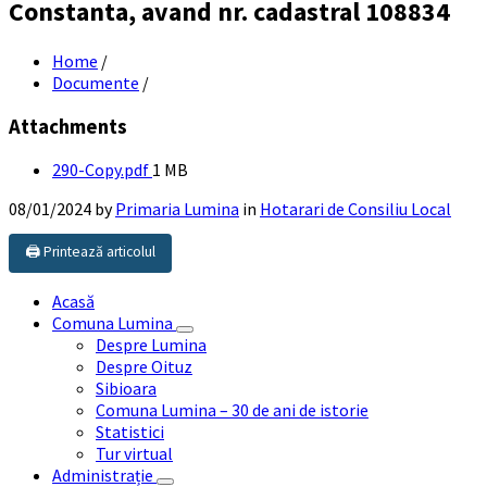
Constanta, avand nr. cadastral 108834
Home
/
Documente
/
Attachments
File
290-Copy.pdf
1 MB
size:
08/01/2024
by
Primaria Lumina
in
Hotarari de Consiliu Local
🖨️ Printează articolul
Acasă
Comuna Lumina
Despre Lumina
Despre Oituz
Sibioara
Comuna Lumina – 30 de ani de istorie
Statistici
Tur virtual
Administrație