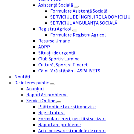
Asistență Socială
Formulare Asistență Socială
SERVICIUL DE ÎNGRIJIRE LA DOMICILIU
SERVICIUL AMBULANȚA SOCIALĂ
Registru Agricol
Formulare Registru Agricol
Resurse Umane
ADPP
Situații de urgență
Club Sportiv Lumina
Cultură, Sport si Tineret
Câini fără stăpân – ASPA IVETS
Noutăți
De interes public
Anunțuri
Raportări probleme
Servicii Online
Plăți online taxe și impozite
Registratura
Formular cereri, petitii si sesizari
Raportare probleme
Acte necesare si modele de cereri