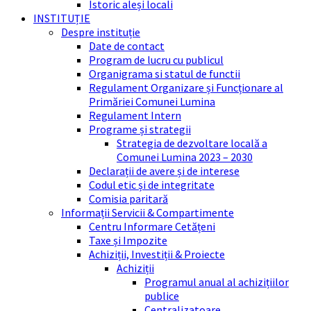
Istoric aleși locali
INSTITUȚIE
Despre instituție
Date de contact
Program de lucru cu publicul
Organigrama si statul de functii
Regulament Organizare și Funcționare al
Primăriei Comunei Lumina
Regulament Intern
Programe și strategii
Strategia de dezvoltare locală a
Comunei Lumina 2023 – 2030
Declarații de avere și de interese
Codul etic și de integritate
Comisia paritară
Informații Servicii & Compartimente
Centru Informare Cetățeni
Taxe și Impozite
Achiziții, Investiții & Proiecte
Achiziții
Programul anual al achizițiilor
publice
Centralizatoare