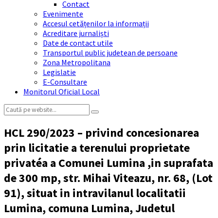
Contact
Evenimente
Accesul cetățenilor la informații
Acreditare jurnaliști
Date de contact utile
Transportul public judetean de persoane
Zona Metropolitana
Legislatie
E-Consultare
Monitorul Oficial Local
Search:
HCL 290/2023 – privind concesionarea
prin licitatie a terenului proprietate
privatéa a Comunei Lumina ,in suprafata
de 300 mp, str. Mihai Viteazu, nr. 68, (Lot
91), situat in intravilanul localitatii
Lumina, comuna Lumina, Judetul