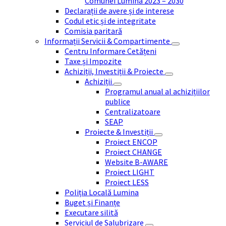
Comunei Lumina 2023 – 2030
Declarații de avere și de interese
Codul etic și de integritate
Comisia paritară
Informații Servicii & Compartimente
Centru Informare Cetățeni
Taxe și Impozite
Achiziții, Investiții & Proiecte
Achiziții
Programul anual al achizițiilor
publice
Centralizatoare
SEAP
Proiecte & Investiții
Proiect ENCOP
Proiect CHANGE
Website B-AWARE
Proiect LIGHT
Proiect LESS
Poliția Locală Lumina
Buget și Finanțe
Executare silită
Serviciul de Salubrizare