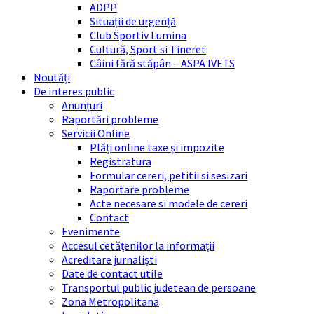
ADPP
Situații de urgență
Club Sportiv Lumina
Cultură, Sport si Tineret
Câini fără stăpân – ASPA IVETS
Noutăți
De interes public
Anunțuri
Raportări probleme
Servicii Online
Plăți online taxe și impozite
Registratura
Formular cereri, petitii si sesizari
Raportare probleme
Acte necesare si modele de cereri
Contact
Evenimente
Accesul cetățenilor la informații
Acreditare jurnaliști
Date de contact utile
Transportul public judetean de persoane
Zona Metropolitana