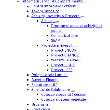
Informații Servicii & Compartimente
Centru Informare Cetățeni
Taxe și Impozite
Achiziții, Investiții & Proiecte
Achiziții
Programul anual al achizițiilor
publice
Centralizatoare
SEAP
Proiecte & Investiții
Proiect ENCOP
Proiect CHANGE
Website B-AWARE
Proiect LIGHT
Proiect LESS
Poliția Locală Lumina
Buget și Finanțe
Executare silită
Serviciul de Salubrizare
Colectare separată deșeuri
Colectare deșeuri vegetale
Urbanism
Stare civila