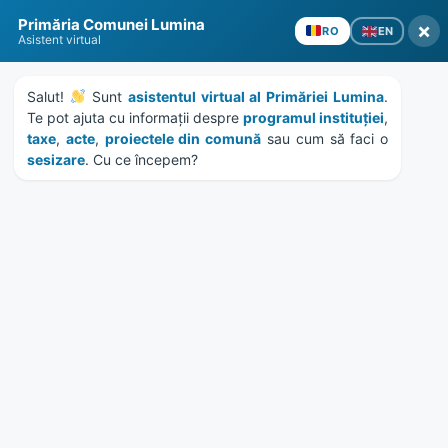
Skip
Skip
Skip
Skip
Primăria Comunei Lumina
to
to
to
to
×
EN
RO
Asistent virtual
content
left
right
footer
sidebar
sidebar
Salut! 
 Sunt 
asistentul virtual al Primăriei Lumina
. 
Te pot ajuta cu informații despre 
programul instituției
, 
taxe
, 
acte
, 
proiectele din comună
 sau cum să faci o 
sesizare
. Cu ce începem?
MENU
HCL 294/2023 – privind
activitatile serviciului de
Salubrizare si tarifele
practicate