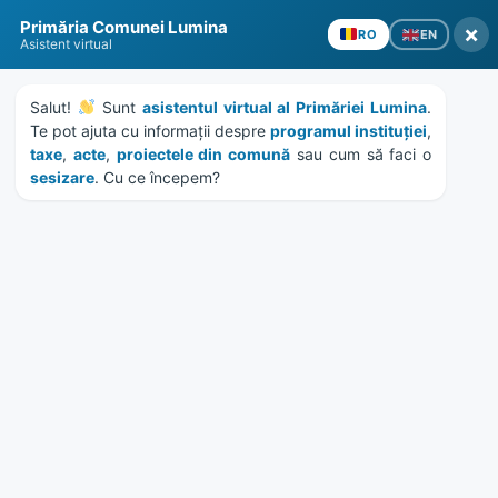
Skip
Skip
Skip
Skip
Primăria Comunei Lumina
to
to
to
to
×
EN
RO
Asistent virtual
content
left
right
footer
sidebar
sidebar
Salut! 
 Sunt 
asistentul virtual al Primăriei Lumina
. 
Te pot ajuta cu informații despre 
programul instituției
, 
taxe
, 
acte
, 
proiectele din comună
 sau cum să faci o 
sesizare
. Cu ce începem?
MENU
HCL 65/2022 – revocare
hotarare 183/2021
Home
Documente
/