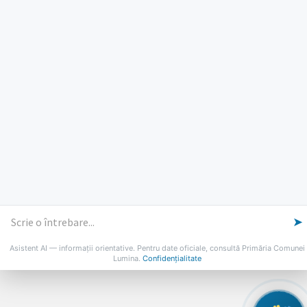
Luni, Miercuri, Joi: 8-16
Marti: 8-18
Vineri: 8-14
PROGRAMUL CU PUBLICUL
[vezi program]
Email
Facebook
YouTube
Despre Lumina
Primar
Consiliul Local
Date de contact
Noutăți
B-AWARE
© 2026 Primăria Comunei Lumina
➤
Asistent AI — informații orientative. Pentru date oficiale, consultă Primăria Comunei
Lumina.
Confidențialitate