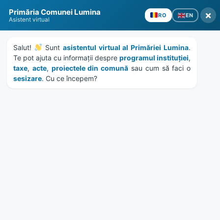
Skip
Skip
Skip
Skip
Primăria Comunei Lumina
to
to
to
to
×
EN
RO
Asistent virtual
content
left
right
footer
sidebar
sidebar
Salut! 
 Sunt 
asistentul virtual al Primăriei Lumina
. 
Te pot ajuta cu informații despre 
programul instituției
, 
taxe
, 
acte
, 
proiectele din comună
 sau cum să faci o 
sesizare
. Cu ce începem?
MENU
HCL 72/2022 – completare
si actualizare inventar
domeniu privat
Home
Documente
/