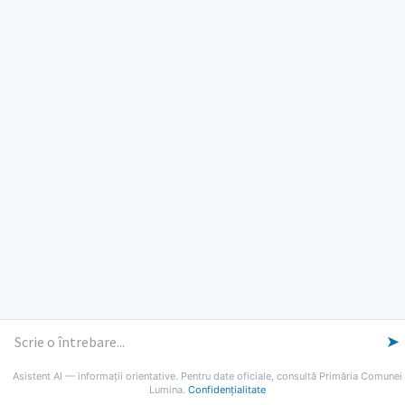
ORE DE LUCRU
PROGRAM INSTITUTIE
Luni, Miercuri, Joi: 8-16
Marti: 8-18
Vineri: 8-14
PROGRAMUL CU PUBLICUL
[vezi program]
Email
Facebook
YouTube
Despre Lumina
Primar
Consiliul Local
Date de contact
Noutăți
B-AWARE
© 2026 Primăria Comunei Lumina
➤
Asistent AI — informații orientative. Pentru date oficiale, consultă Primăria Comunei
Lumina.
Confidențialitate