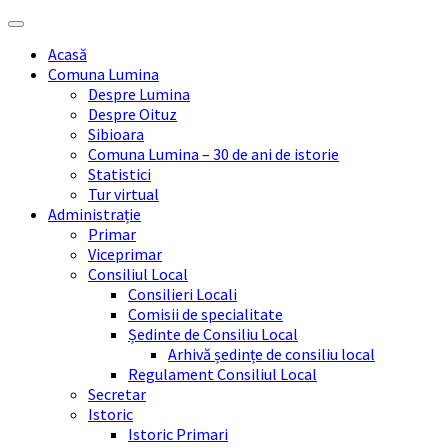
Skip
Skip
Skip
Skip
to
to
to
to
Acasă
content
left
right
footer
Comuna Lumina
sidebar
sidebar
Despre Lumina
Despre Oituz
Sibioara
Comuna Lumina – 30 de ani de istorie
Statistici
Tur virtual
Administrație
Primar
Viceprimar
Consiliul Local
Consilieri Locali
Comisii de specialitate
Ședinte de Consiliu Local
Arhivă ședințe de consiliu local
Regulament Consiliul Local
Secretar
Istoric
Istoric Primari