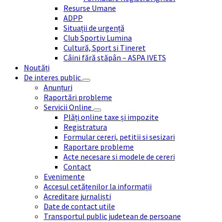
Resurse Umane
ADPP
Situații de urgență
Club Sportiv Lumina
Cultură, Sport si Tineret
Câini fără stăpân – ASPA IVETS
Noutăți
De interes public
Anunțuri
Raportări probleme
Servicii Online
Plăți online taxe și impozite
Registratura
Formular cereri, petitii si sesizari
Raportare probleme
Acte necesare si modele de cereri
Contact
Evenimente
Accesul cetățenilor la informații
Acreditare jurnaliști
Date de contact utile
Transportul public judetean de persoane