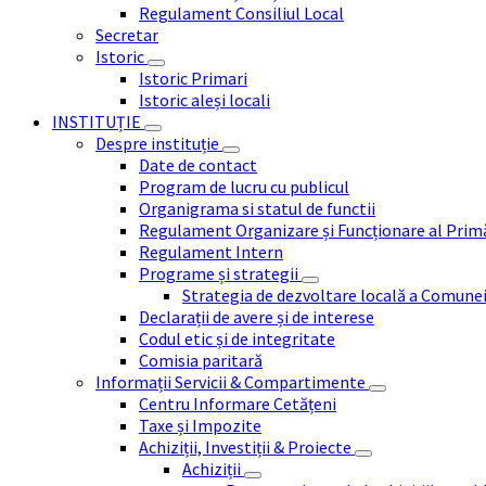
Regulament Consiliul Local
Secretar
Istoric
Istoric Primari
Istoric aleși locali
INSTITUȚIE
Despre instituție
Date de contact
Program de lucru cu publicul
Organigrama si statul de functii
Regulament Organizare și Funcționare al Prim
Regulament Intern
Programe și strategii
Strategia de dezvoltare locală a Comune
Declarații de avere și de interese
Codul etic și de integritate
Comisia paritară
Informații Servicii & Compartimente
Centru Informare Cetățeni
Taxe și Impozite
Achiziții, Investiții & Proiecte
Achiziții