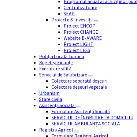
Programul anual al achizițiilor pub
Centralizatoare
SEAP
Proiecte & Investiții
Proiect ENCOP
Proiect CHANGE
Website B-AWARE
Proiect LIGHT
Proiect LESS
Poliția Locală Lumina
Buget și Finanțe
Executare silită
Serviciul de Salubrizare
Colectare separată deșeuri
Colectare deșeuri vegetale
Urbanism
Stare civila
Asistență Socială
Formulare Asistență Socială
SERVICIUL DE ÎNGRIJIRE LA DOMICILIU
SERVICIUL AMBULANȚA SOCIALĂ
Registru Agricol
Formulare Registru Agricol