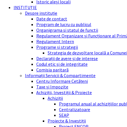
Istoric aleși locali
INSTITUȚIE
Despre instituție
Date de contact
Program de lucru cu publicul
Organigrama si statul de functii
Regulament Organizare și Funcționare al Prim
Regulament Intern
Programe și strategii
Strategia de dezvoltare locală a Comune
Declarații de avere și de interese
Codul etic și de integritate
Comisia paritară
Informații Servicii & Compartimente
Centru Informare Cetățeni
Taxe și Impozite
Achiziții, Investiții & Proiecte
Achiziții
Programul anual al achizițiilor pub
Centralizatoare
SEAP
Proiecte & Investiții
Proiect ENCOP