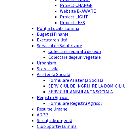
Proiect CHANGE
Website B-AWARE
Proiect LIGHT
Proiect LESS
Poliția Locală Lumina
Buget și Finanțe
Executare silită
Serviciul de Salubrizare
Colectare separată deșeuri
Colectare deșeuri vegetale
Urbanism
Stare civila
Asistență Socială
Formulare Asistență Socială
SERVICIUL DE ÎNGRIJIRE LA DOMICILIU
SERVICIUL AMBULANȚA SOCIALĂ
Registru Agricol
Formulare Registru Agricol
Resurse Umane
ADPP
Situații de urgență
Club Sportiv Lumina