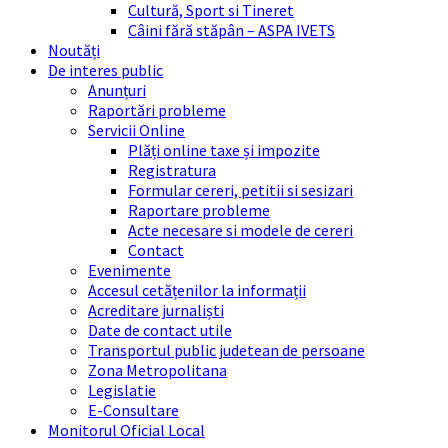
Cultură, Sport si Tineret
Câini fără stăpân – ASPA IVETS
Noutăți
De interes public
Anunțuri
Raportări probleme
Servicii Online
Plăți online taxe și impozite
Registratura
Formular cereri, petitii si sesizari
Raportare probleme
Acte necesare si modele de cereri
Contact
Evenimente
Accesul cetățenilor la informații
Acreditare jurnaliști
Date de contact utile
Transportul public judetean de persoane
Zona Metropolitana
Legislatie
E-Consultare
Monitorul Oficial Local