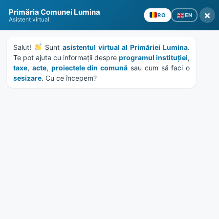
Skip
Skip
Skip
Skip
Primăria Comunei Lumina
to
to
to
to
×
EN
RO
Asistent virtual
content
left
right
footer
sidebar
sidebar
Salut! 
 Sunt 
asistentul virtual al Primăriei Lumina
. 
Te pot ajuta cu informații despre 
programul instituției
, 
taxe
, 
acte
, 
proiectele din comună
 sau cum să faci o 
sesizare
. Cu ce începem?
MENU
HCL 80/2021 – INCHIRIERE
SPATIU SCOALA VECHE
ACTIVITATI EDUCATIONALE
Home
Documente
/