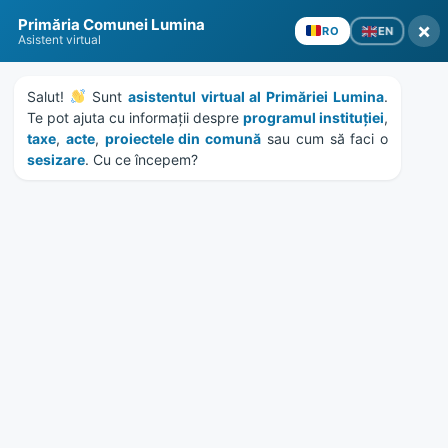
Skip
Skip
Skip
Skip
Primăria Comunei Lumina
to
to
to
to
×
EN
RO
Asistent virtual
content
left
right
footer
sidebar
sidebar
Salut! 
 Sunt 
asistentul virtual al Primăriei Lumina
. 
Te pot ajuta cu informații despre 
programul instituției
, 
taxe
, 
acte
, 
proiectele din comună
 sau cum să faci o 
sesizare
. Cu ce începem?
MENU
HCL 9/2021 – APROBARE
PUZ UNITATE INDUSTRIALA
– SEDIU FIRMA SC ECO STAR
SRL