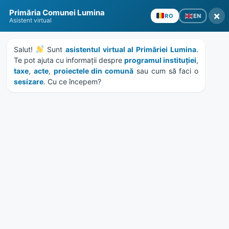
Skip
Skip
Skip
Skip
Primăria Comunei Lumina
to
to
to
to
×
EN
RO
Asistent virtual
content
left
right
footer
sidebar
sidebar
Salut! 
 Sunt 
asistentul virtual al Primăriei Lumina
. 
Te pot ajuta cu informații despre 
programul instituției
, 
taxe
, 
acte
, 
proiectele din comună
 sau cum să faci o 
sesizare
. Cu ce începem?
MENU
Hotararea Consiliului Local
170 din 28.07.2016
Home
Documente
/