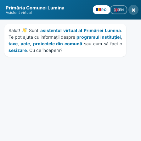
Skip
Skip
Skip
Skip
Primăria Comunei Lumina
to
to
to
to
×
EN
RO
Asistent virtual
content
left
right
footer
sidebar
sidebar
Salut! 
 Sunt 
asistentul virtual al Primăriei Lumina
. 
Te pot ajuta cu informații despre 
programul instituției
, 
taxe
, 
acte
, 
proiectele din comună
 sau cum să faci o 
sesizare
. Cu ce începem?
MENU
Proiecte de hotarare
Consiliul Local – februarie
2023
Home
Documente
/