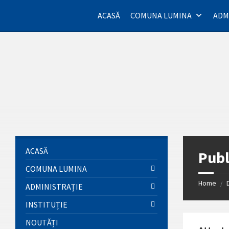
Skip
Skip
Skip
Skip
to
to
to
to
ACASĂ
COMUNA LUMINA
ADM
content
left
right
footer
sidebar
sidebar
ACASĂ
Publ
COMUNA LUMINA
Home
/
ADMINISTRAȚIE
INSTITUȚIE
NOUTĂȚI