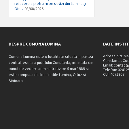
refacere a pietruirii pe străzi din Lumina și
Oituz
03/08/2026
DESPRE COMUNA LUMINA
DATE INSTI
Adresa: Str. M
Comuna Lumina este o localitate situata in partea
Constanta, Cod
central- estica a judetului Constanta, infiintata din
Email:
contact@
punct de vedere administrativ pe 9 mai 1989 si
Telefon: 02412
CUI: 4671807
este compusa din localitatile Lumina, Oituz si
Sibioara.