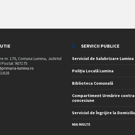
TUTIE
SERVICII PUBLICE
are nr. 170, Comuna Lumina, Judetul
Serviciul de Salubrizare Lumina
 Postal: 907175
primaria-lumina.ro
Poliția Locală Lumina
51828
Biblioteca Comunală
Compartiment Urmărire contra
concesiune
Serviciul de Îngrijire la Domicili
MAI MULTE