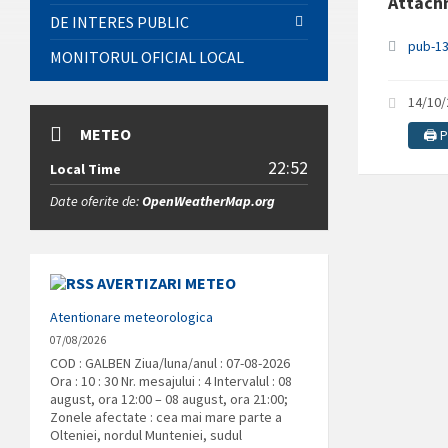
Attach
DE INTERES PUBLIC
pub-13
MONITORUL OFICIAL LOCAL
14/10
METEO
🖨️ 
22:52
Local Time
Date oferite de:
OpenWeatherMap.org
AVERTIZARI METEO
Atentionare meteorologica
07/08/2026
COD : GALBEN Ziua/luna/anul : 07-08-2026
Ora : 10 : 30 Nr. mesajului : 4 Intervalul : 08
august, ora 12:00 – 08 august, ora 21:00;
Zonele afectate : cea mai mare parte a
Olteniei, nordul Munteniei, sudul