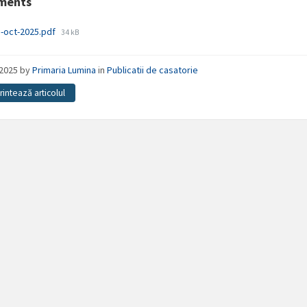
ments
File
-oct-2025.pdf
34 kB
size:
/2025
by
Primaria Lumina
in
Publicatii de casatorie
Printează articolul