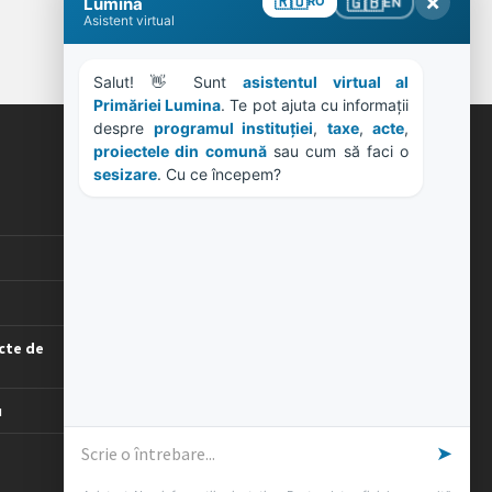
×
🇬🇧
🇷🇴
EN
Lumina
RO
Asistent virtual
Salut! 👋 Sunt 
asistentul virtual al 
Primăriei Lumina
. Te pot ajuta cu informații 
despre 
programul instituției
, 
taxe
, 
acte
, 
proiectele din comună
 sau cum să faci o 
ORE DE LUCRU
sesizare
. Cu ce începem?
PROGRAM INSTITUTIE
Luni, Miercuri, Joi: 8-16
Marti: 8-18
Vineri: 8-14
PROGRAMUL CU PUBLICUL
cte de
[vezi program]
u
➤