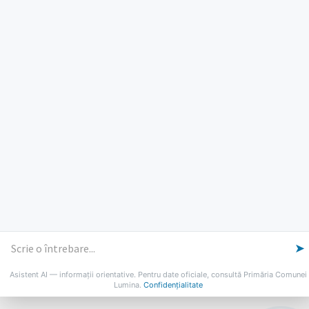
PROGRAM INSTITUTIE
Luni, Miercuri, Joi: 8-16
Marti: 8-18
Vineri: 8-14
PROGRAMUL CU PUBLICUL
[vezi program]
Email
Facebook
YouTube
Despre Lumina
Primar
Consiliul Local
Date de contact
Noutăți
B-AWARE
© 2026 Primăria Comunei Lumina
➤
Asistent AI — informații orientative. Pentru date oficiale, consultă Primăria Comunei
Lumina.
Confidențialitate