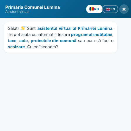
Skip
Skip
Skip
Skip
Primăria Comunei Lumina
to
to
to
to
×
EN
RO
Asistent virtual
content
left
right
footer
sidebar
sidebar
Salut! 
 Sunt 
asistentul virtual al Primăriei Lumina
. 
Te pot ajuta cu informații despre 
programul instituției
, 
taxe
, 
acte
, 
proiectele din comună
 sau cum să faci o 
sesizare
. Cu ce începem?
MENU
Publicatie de casatorie
Feudulov Danut – Butnaru
Roxana
Home
Documente
/