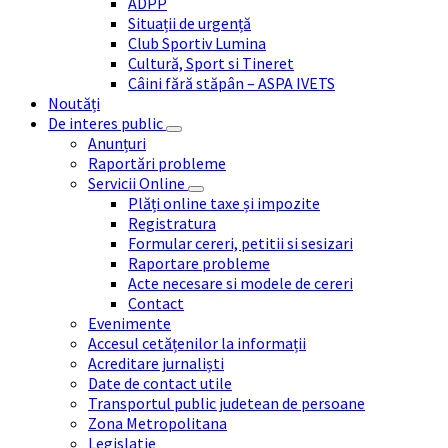
ADPP
Situații de urgență
Club Sportiv Lumina
Cultură, Sport si Tineret
Câini fără stăpân – ASPA IVETS
Noutăți
De interes public
Anunțuri
Raportări probleme
Servicii Online
Plăți online taxe și impozite
Registratura
Formular cereri, petitii si sesizari
Raportare probleme
Acte necesare si modele de cereri
Contact
Evenimente
Accesul cetățenilor la informații
Acreditare jurnaliști
Date de contact utile
Transportul public judetean de persoane
Zona Metropolitana
Legislatie