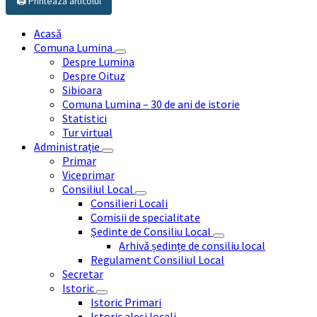
🖨️ Printează articolul
Acasă
Comuna Lumina
Despre Lumina
Despre Oituz
Sibioara
Comuna Lumina – 30 de ani de istorie
Statistici
Tur virtual
Administrație
Primar
Viceprimar
Consiliul Local
Consilieri Locali
Comisii de specialitate
Ședinte de Consiliu Local
Arhivă ședințe de consiliu local
Regulament Consiliul Local
Secretar
Istoric
Istoric Primari
Istoric aleși locali