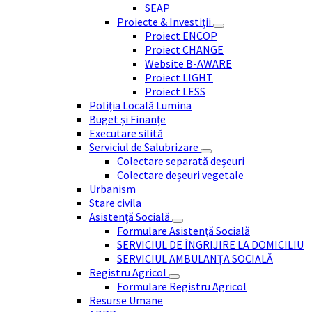
SEAP
Proiecte & Investiții
Proiect ENCOP
Proiect CHANGE
Website B-AWARE
Proiect LIGHT
Proiect LESS
Poliția Locală Lumina
Buget și Finanțe
Executare silită
Serviciul de Salubrizare
Colectare separată deșeuri
Colectare deșeuri vegetale
Urbanism
Stare civila
Asistență Socială
Formulare Asistență Socială
SERVICIUL DE ÎNGRIJIRE LA DOMICILIU
SERVICIUL AMBULANȚA SOCIALĂ
Registru Agricol
Formulare Registru Agricol
Resurse Umane