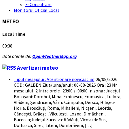
E-Consultare
Monitorul Oficial Local
METEO
Local Time
00:38
Date oferite de:
OpenWeatherMap.org
Avertizari meteo
Tipul mesajului : Atentionare nowcasting
06/08/2026
COD : GALBEN Ziua/luna/anul : 06-08-2026 Ora : 23 Nr.
mesajului : 2 Intre orele : 23:00 si 00:00 In zona : Județul
Botoşani: Dorohoi, Mihai Eminescu, Frumușica, Tudora,
Vlădeni, Șendriceni, Vârfu Câmpului, Dersca, Hilișeu-
Horia, Broscăuți, Roma, Mihăileni, Nicșeni, Leorda,
Cândești, Brăești, Văculești, Lozna, Dimăcheni,
Bucecea;Județul Suceava: Rădăuți, Vicovu de Sus,
Dolhasca, Siret, Liteni, Dumbrăveni, […]