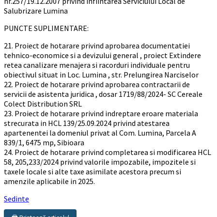
nr.257/19.12.2007 privind infiintarea Serviciului Local de
Salubrizare Lumina
PUNCTE SUPLIMENTARE:
21. Proiect de hotarare privind aprobarea documentatiei
tehnico-economice si a devizului general , proiect Extindere
retea canalizare menajera si racorduri individuale pentru
obiectivul situat in Loc. Lumina , str. Prelungirea Narciselor
22. Proiect de hotarare privind aprobarea contractarii de
servicii de asistenta juridica , dosar 1719/88/2024- SC Cereale
Colect Distribution SRL
23. Proiect de hotarare privind indreptare eroare materiala
strecurata in HCL 139/25.09.2024 privind atestarea
apartenentei la domeniul privat al Com. Lumina, Parcela A
839/1, 6475 mp, Sibioara
24. Proiect de hotarare privind completarea si modificarea HCL
58, 205,233/2024 privind valorile impozabile, impozitele si
taxele locale si alte taxe asimilate acestora precum si
amenzile aplicabile in 2025.
Sedinte