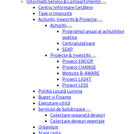
Informații Servicii & Compartimente
Centru Informare Cetățeni
Taxe și Impozite
Achiziții, Investiții & Proiecte
Achiziții
Programul anual al achizițiilor
publice
Centralizatoare
SEAP
Proiecte & Investiții
Proiect ENCOP
Proiect CHANGE
Website B-AWARE
Proiect LIGHT
Proiect LESS
Poliția Locală Lumina
Buget și Finanțe
Executare silită
Serviciul de Salubrizare
Colectare separată deșeuri
Colectare deșeuri vegetale
Urbanism
Stare civila