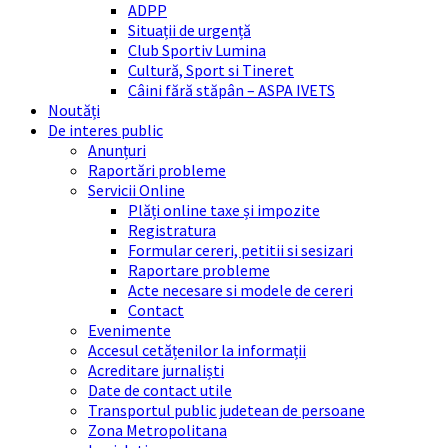
ADPP
Situații de urgență
Club Sportiv Lumina
Cultură, Sport si Tineret
Câini fără stăpân – ASPA IVETS
Noutăți
De interes public
Anunțuri
Raportări probleme
Servicii Online
Plăți online taxe și impozite
Registratura
Formular cereri, petitii si sesizari
Raportare probleme
Acte necesare si modele de cereri
Contact
Evenimente
Accesul cetățenilor la informații
Acreditare jurnaliști
Date de contact utile
Transportul public judetean de persoane
Zona Metropolitana