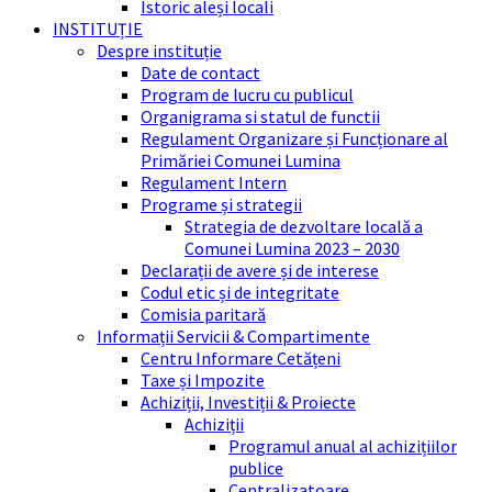
Istoric aleși locali
INSTITUȚIE
Despre instituție
Date de contact
Program de lucru cu publicul
Organigrama si statul de functii
Regulament Organizare și Funcționare al
Primăriei Comunei Lumina
Regulament Intern
Programe și strategii
Strategia de dezvoltare locală a
Comunei Lumina 2023 – 2030
Declarații de avere și de interese
Codul etic și de integritate
Comisia paritară
Informații Servicii & Compartimente
Centru Informare Cetățeni
Taxe și Impozite
Achiziții, Investiții & Proiecte
Achiziții
Programul anual al achizițiilor
publice
Centralizatoare