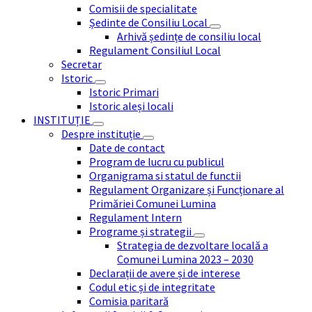
Comisii de specialitate
Ședinte de Consiliu Local
Arhivă ședințe de consiliu local
Regulament Consiliul Local
Secretar
Istoric
Istoric Primari
Istoric aleși locali
INSTITUȚIE
Despre instituție
Date de contact
Program de lucru cu publicul
Organigrama si statul de functii
Regulament Organizare și Funcționare al
Primăriei Comunei Lumina
Regulament Intern
Programe și strategii
Strategia de dezvoltare locală a
Comunei Lumina 2023 – 2030
Declarații de avere și de interese
Codul etic și de integritate
Comisia paritară