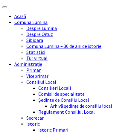
Skip
Skip
Skip
Skip
to
to
to
to
Acasă
content
left
right
footer
Comuna Lumina
sidebar
sidebar
Despre Lumina
Despre Oituz
Sibioara
Comuna Lumina – 30 de ani de istorie
Statistici
Tur virtual
Administrație
Primar
Viceprimar
Consiliul Local
Consilieri Locali
Comisii de specialitate
Ședinte de Consiliu Local
Arhivă ședințe de consiliu local
Regulament Consiliul Local
Secretar
Istoric
Istoric Primari