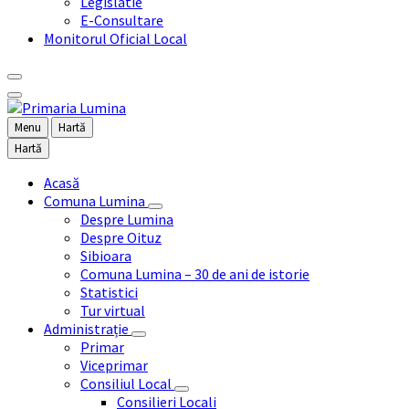
Legislatie
E-Consultare
Monitorul Oficial Local
Menu
Hartă
Hartă
Acasă
Comuna Lumina
Despre Lumina
Despre Oituz
Sibioara
Comuna Lumina – 30 de ani de istorie
Statistici
Tur virtual
Administrație
Primar
Viceprimar
Consiliul Local
Consilieri Locali