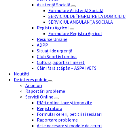
Asistență Socială
Formulare Asistență Socială
SERVICIUL DE ÎNGRIJIRE LA DOMICILIU
SERVICIUL AMBULANȚA SOCIALĂ
Registru Agricol
Formulare Registru Agricol
Resurse Umane
ADPP
Situații de urgență
Club Sportiv Lumina
Cultură, Sport si Tineret
Câini fără stăpân – ASPA IVETS
Noutăți
De interes public
Anunțuri
Raportări probleme
Servicii Online
Plăți online taxe și impozite
Registratura
Formular cereri, petitii si sesizari
Raportare probleme
Acte necesare si modele de cereri