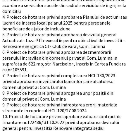
acordare a serviciilor sociale din cadrul serviciului de ingrijire la
domiciliu
4. Proiect de hotarare privind aprobarea Planului de actiuni sau
lucrari de interes local pe anul 2025 pentru persoanele
beneficiare de ajutor de incluziune
5. Proiect de hotarare privind aprobarea devizului general
Actualizat- faza PTh-executie pentru obiectivul de investitii –
Renovare energetica C1- Club de vara , Com. Lumina
6. Proiect de hotarare privind aprobarea dezmembrarii
terenului intravilan din domeniul privat al Com. Lumina in
suprafata de 622 mp, str. Narciselor , inscris in Cartea Funciara
cu nr.105591
7. Proiect de hotarare privind completarea HCL 130/2023
privind aprobarea inventarului bunurilor care alcatuiesc
domeniul privat al Com. Lumina
8. Proiect de hotarare privind abrogarea unor pozitii din
domeniul privat al Com. Lumina
9. Proiect de hotarare privind indreptarea erorii materiale
strecurate in cuprinsul HCL 120/27.08.2024
10. Proiect de hotarare privind aprobare valoare contract de
finantare nr.122486/ 31.10.2022 privind aprobarea devizului
general pentru investitia Renovare integrata sediu