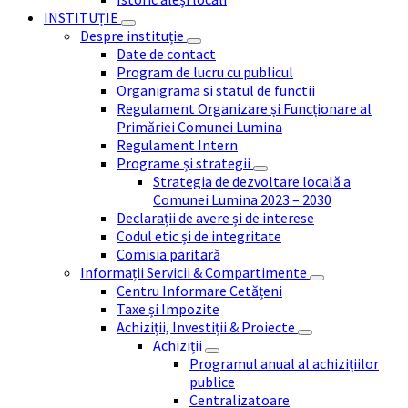
INSTITUȚIE
Despre instituție
Date de contact
Program de lucru cu publicul
Organigrama si statul de functii
Regulament Organizare și Funcționare al
Primăriei Comunei Lumina
Regulament Intern
Programe și strategii
Strategia de dezvoltare locală a
Comunei Lumina 2023 – 2030
Declarații de avere și de interese
Codul etic și de integritate
Comisia paritară
Informații Servicii & Compartimente
Centru Informare Cetățeni
Taxe și Impozite
Achiziții, Investiții & Proiecte
Achiziții
Programul anual al achizițiilor
publice
Centralizatoare