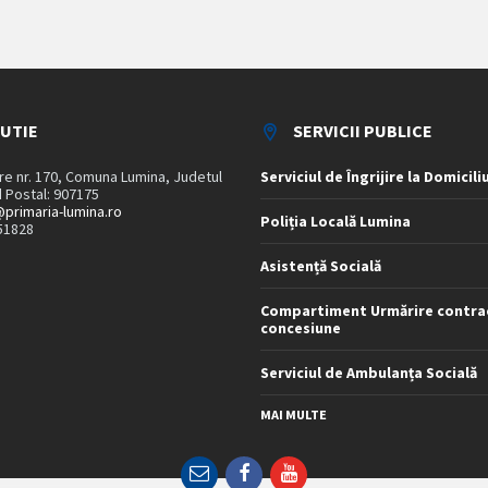
TUTIE
SERVICII PUBLICE
are nr. 170, Comuna Lumina, Judetul
Serviciul de Îngrijire la Domicili
 Postal: 907175
primaria-lumina.ro
Poliția Locală Lumina
51828
Asistență Socială
Compartiment Urmărire contra
concesiune
Serviciul de Ambulanța Socială
MAI MULTE
Email
Facebook
YouTube