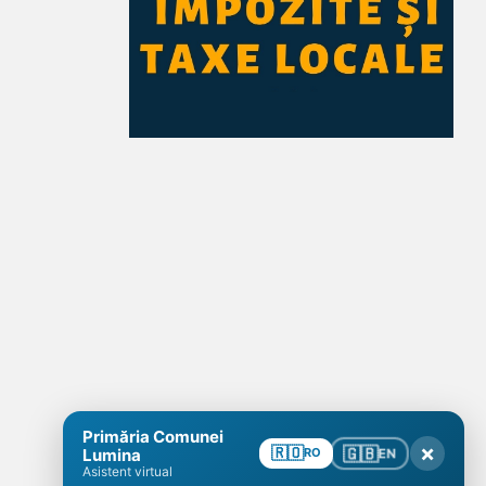
Primăria Comunei
×
🇬🇧
🇷🇴
EN
Lumina
RO
Asistent virtual