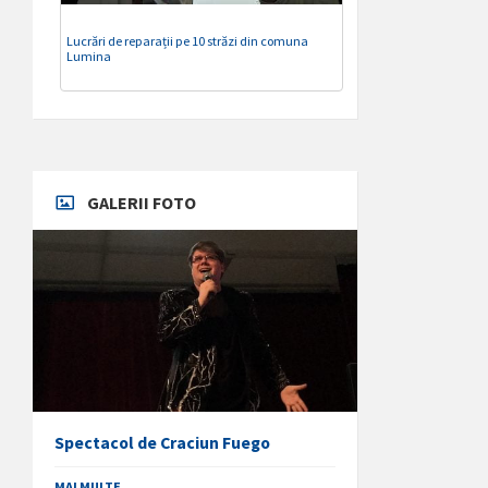
Lucrări de reparații pe 10 străzi din comuna
Lumina
GALERII FOTO
Spectacol de Craciun Fuego
MAI MULTE