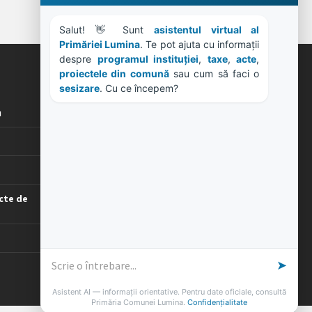
Salut! 👋 Sunt 
asistentul virtual al 
Primăriei Lumina
. Te pot ajuta cu informații 
despre 
programul instituției
, 
taxe
, 
acte
, 
proiectele din comună
 sau cum să faci o 
ORE DE LUCRU
sesizare
. Cu ce începem?
u
PROGRAM INSTITUTIE
Luni, Miercuri, Joi: 8-16
Marti: 8-18
Vineri: 8-14
PROGRAMUL CU PUBLICUL
cte de
[vezi program]
➤
Asistent AI — informații orientative. Pentru date oficiale, consultă
Primăria Comunei Lumina.
Confidențialitate