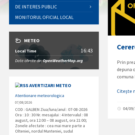
DE INTERES PUBLIC
MONITORUL OFICIAL LOCAL
METEO
Cerer
16:43
Local Time
Date oferite de:
OpenWeatherMap.org
Prin pre
depuna o
comuna 
AVERTIZARI METEO
Citește
Atentionare meteorologica
07/08/2026
04/09
COD : GALBEN Ziua/luna/anul : 07-08-2026
Ora : 10 : 30 Nr. mesajului : 4 Intervalul : 08
august, ora 12:00 – 08 august, ora 21:00;
Zonele afectate : cea mai mare parte a
Olteniei, nordul Munteniei, sudul