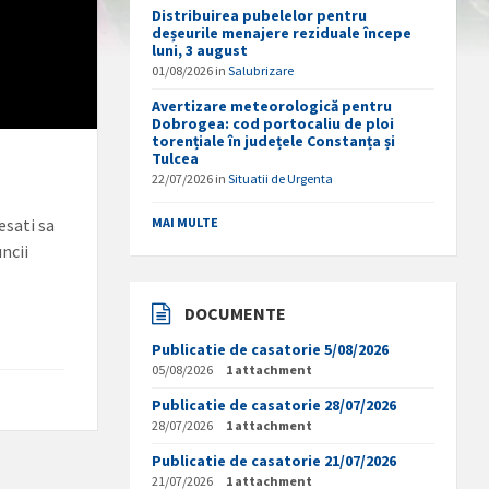
Distribuirea pubelelor pentru
deșeurile menajere reziduale începe
luni, 3 august
01/08/2026
in
Salubrizare
Avertizare meteorologică pentru
Dobrogea: cod portocaliu de ploi
torențiale în județele Constanța și
Tulcea
22/07/2026
in
Situatii de Urgenta
esati sa
MAI MULTE
ncii
DOCUMENTE
Publicatie de casatorie 5/08/2026
05/08/2026
1 attachment
Publicatie de casatorie 28/07/2026
28/07/2026
1 attachment
Publicatie de casatorie 21/07/2026
21/07/2026
1 attachment