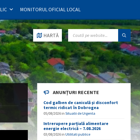
LIC
MONITORUL OFICIAL LOCAL
SEARCH:
HARTĂ
ANUNȚURI RECENTE
Cod galben de caniculă și disconfort
termic ridicat în Dobrogea
05/08/2026
in
Situatii de Urgenta
Intrerupere parțială alimentare
energie electrică – 7.08.2026
03/08/2026
in
Utilitati publice