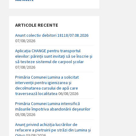
ARTICOLE RECENTE
Anunt colectiv debitori 18118/07.08.2026
07/08/2026
Aplicația CHANGE pentru transportul
elevilor: părinții sunt invitați să se înscrie și
să testeze sistemul de carpool școlar
07/08/2026
Primăria Comunei Lumina a solicitat
intervenții pentru igienizarea și
decolmatarea cursului de apă care
traversează localitatea
06/08/2026
Primăria Comunei Lumina intensifică
măsurile împotriva abandonării deșeurilor
05/08/2026
Anunț privind achiziția lucrărilor de
refacere a pietruirii pe străzi din Lumina și
Oituz
03/08/2026