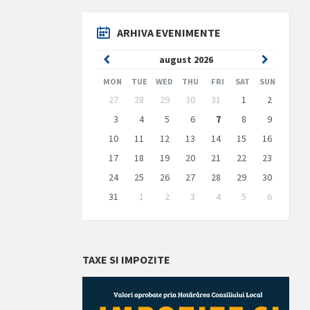
ARHIVA EVENIMENTE
Previous
Next
august
2026
Month
Month
MON
TUE
WED
THU
FRI
SAT
SUN
Skip
27
28
29
30
31
1
2
calendar
days
3
4
5
6
7
8
9
10
11
12
13
14
15
16
17
18
19
20
21
22
23
24
25
26
27
28
29
30
31
1
2
3
4
5
6
Back
to
calendar
days
TAXE SI IMPOZITE