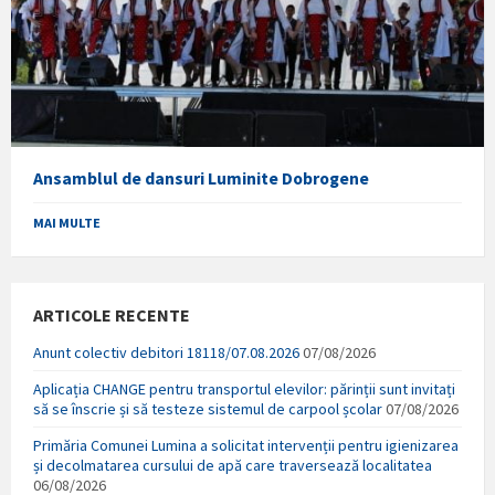
Ansamblul de dansuri Luminite Dobrogene
MAI MULTE
ARTICOLE RECENTE
Anunt colectiv debitori 18118/07.08.2026
07/08/2026
Aplicația CHANGE pentru transportul elevilor: părinții sunt invitați
să se înscrie și să testeze sistemul de carpool școlar
07/08/2026
Primăria Comunei Lumina a solicitat intervenții pentru igienizarea
și decolmatarea cursului de apă care traversează localitatea
06/08/2026