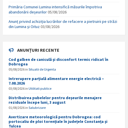
Primăria Comunei Lumina intensifică măsurile împotriva
abandonării deșeurilor
05/08/2026
Anunț privind achiziția lucrărilor de refacere a pietruirii pe străzi
din Lumina și Oituz
03/08/2026
ANUNȚURI RECENTE
Cod galben de caniculă și disconfort termic ridicat în
Dobrogea
05/08/2026
in
Situatii de Urgenta
Intrerupere parțială alimentare energie electrică –
7.08.2026
03/08/2026
in
Utilitati publice
Distribuirea pubelelor pentru deșeurile menajere
reziduale începe luni, 3 august
01/08/2026
in
Salubrizare
Avertizare meteorologică pentru Dobrogea: cod
portocaliu de ploi torențiale în județele Constanța și
Tulcea