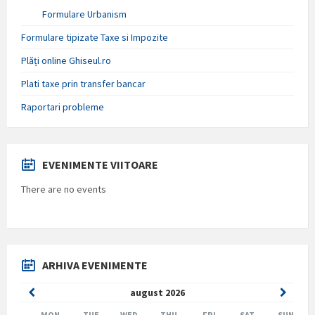
Formulare Urbanism
Formulare tipizate Taxe si Impozite
Plăți online Ghiseul.ro
Plati taxe prin transfer bancar
Raportari probleme
EVENIMENTE VIITOARE
There are no events
ARHIVA EVENIMENTE
Previous
Next
august
2026
Month
Month
MON
TUE
WED
THU
FRI
SAT
SUN