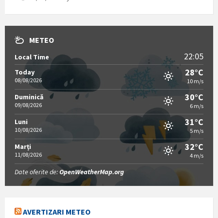
METEO
22:05
Local Time
28°C
Today
08/08/2026
10 m/s
30°C
Duminică
09/08/2026
6 m/s
31°C
Luni
10/08/2026
5 m/s
32°C
Marți
11/08/2026
4 m/s
Date oferite de:
OpenWeatherMap.org
AVERTIZARI METEO