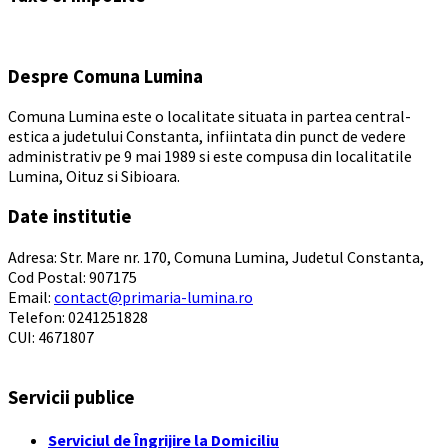
days
Despre Comuna Lumina
Comuna Lumina este o localitate situata in partea central-
estica a judetului Constanta, infiintata din punct de vedere
administrativ pe 9 mai 1989 si este compusa din localitatile
Lumina, Oituz si Sibioara.
Date institutie
Adresa: Str. Mare nr. 170, Comuna Lumina, Judetul Constanta,
Cod Postal: 907175
Email:
contact@primaria-lumina.ro
Telefon: 0241251828
CUI: 4671807
Servicii publice
Serviciul de Îngrijire la Domiciliu