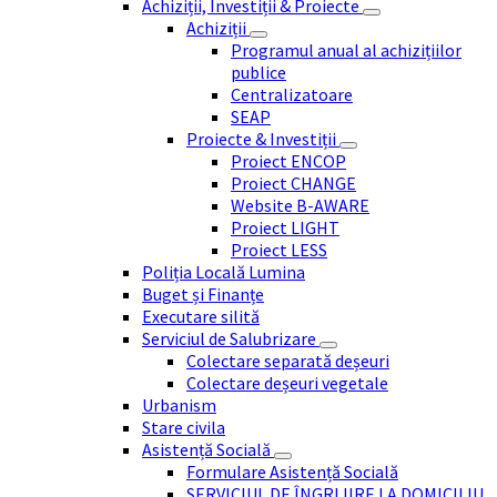
Achiziții, Investiții & Proiecte
Achiziții
Programul anual al achizițiilor
publice
Centralizatoare
SEAP
Proiecte & Investiții
Proiect ENCOP
Proiect CHANGE
Website B-AWARE
Proiect LIGHT
Proiect LESS
Poliția Locală Lumina
Buget și Finanțe
Executare silită
Serviciul de Salubrizare
Colectare separată deșeuri
Colectare deșeuri vegetale
Urbanism
Stare civila
Asistență Socială
Formulare Asistență Socială
SERVICIUL DE ÎNGRIJIRE LA DOMICILIU