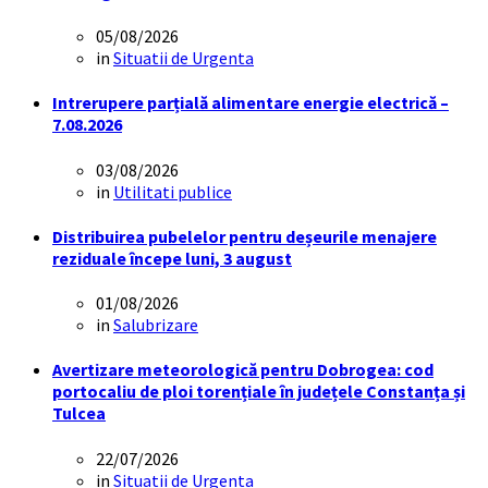
05/08/2026
in
Situatii de Urgenta
Intrerupere parțială alimentare energie electrică –
7.08.2026
03/08/2026
in
Utilitati publice
Distribuirea pubelelor pentru deșeurile menajere
reziduale începe luni, 3 august
01/08/2026
in
Salubrizare
Avertizare meteorologică pentru Dobrogea: cod
portocaliu de ploi torențiale în județele Constanța și
Tulcea
22/07/2026
in
Situatii de Urgenta