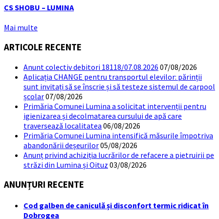
CS SHOBU – LUMINA
Mai multe
ARTICOLE RECENTE
Anunt colectiv debitori 18118/07.08.2026
07/08/2026
Aplicația CHANGE pentru transportul elevilor: părinții
sunt invitați să se înscrie și să testeze sistemul de carpool
școlar
07/08/2026
Primăria Comunei Lumina a solicitat intervenții pentru
igienizarea și decolmatarea cursului de apă care
traversează localitatea
06/08/2026
Primăria Comunei Lumina intensifică măsurile împotriva
abandonării deșeurilor
05/08/2026
Anunț privind achiziția lucrărilor de refacere a pietruirii pe
străzi din Lumina și Oituz
03/08/2026
ANUNȚURI RECENTE
Cod galben de caniculă și disconfort termic ridicat în
Dobrogea