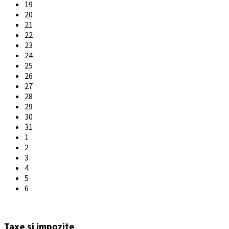
19
20
21
22
23
24
25
26
27
28
29
30
31
1
2
3
4
5
6
Back
to
Taxe si impozite
calendar