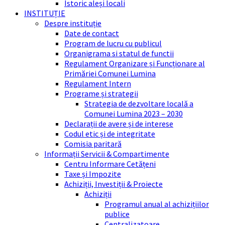
Istoric aleși locali
INSTITUȚIE
Despre instituție
Date de contact
Program de lucru cu publicul
Organigrama si statul de functii
Regulament Organizare și Funcționare al
Primăriei Comunei Lumina
Regulament Intern
Programe și strategii
Strategia de dezvoltare locală a
Comunei Lumina 2023 – 2030
Declarații de avere și de interese
Codul etic și de integritate
Comisia paritară
Informații Servicii & Compartimente
Centru Informare Cetățeni
Taxe și Impozite
Achiziții, Investiții & Proiecte
Achiziții
Programul anual al achizițiilor
publice
Centralizatoare