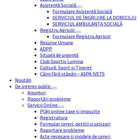
Asistență Socială
Formulare Asistență Socială
SERVICIUL DE ÎNGRIJIRE LA DOMICILIU
SERVICIUL AMBULANȚA SOCIALĂ
Registru Agricol
Formulare Registru Agricol
Resurse Umane
ADPP
Situații de urgență
Club Sportiv Lumina
Cultură, Sport si Tineret
Câini fără stăpân – ASPA IVETS
Noutăți
De interes public
Anunțuri
Raportări probleme
Servicii Online
Plăți online taxe și impozite
Registratura
Formular cereri, petitii si sesizari
Raportare probleme
Acte necesare si modele de cereri