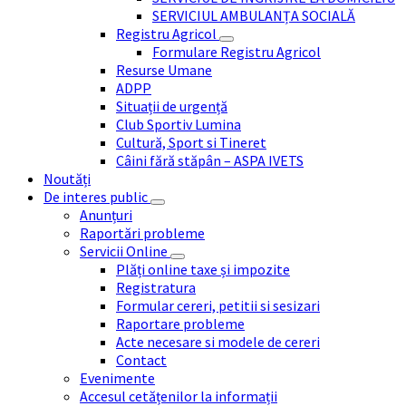
SERVICIUL AMBULANȚA SOCIALĂ
Registru Agricol
Formulare Registru Agricol
Resurse Umane
ADPP
Situații de urgență
Club Sportiv Lumina
Cultură, Sport si Tineret
Câini fără stăpân – ASPA IVETS
Noutăți
De interes public
Anunțuri
Raportări probleme
Servicii Online
Plăți online taxe și impozite
Registratura
Formular cereri, petitii si sesizari
Raportare probleme
Acte necesare si modele de cereri
Contact
Evenimente
Accesul cetățenilor la informații