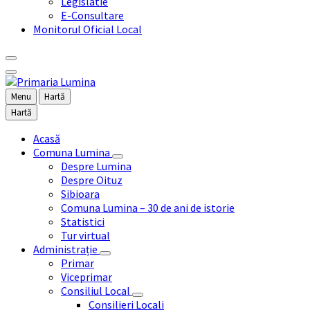
Legislatie
E-Consultare
Monitorul Oficial Local
Menu
Hartă
Hartă
Acasă
Comuna Lumina
Despre Lumina
Despre Oituz
Sibioara
Comuna Lumina – 30 de ani de istorie
Statistici
Tur virtual
Administrație
Primar
Viceprimar
Consiliul Local
Consilieri Locali