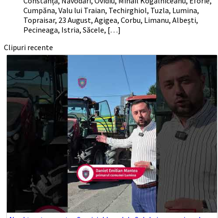
Constanța, Năvodari, Ovidiu, Mihail Kogălniceanu, Eforie,
Cumpăna, Valu lui Traian, Techirghiol, Tuzla, Lumina,
Topraisar, 23 August, Agigea, Corbu, Limanu, Albești,
Pecineaga, Istria, Săcele, […]
Clipuri recente