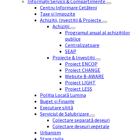
Informații Servicii & Compartimente
Centru Informare Cetățeni
Taxe și Impozite
Achiziții, Investiții & Proiecte
Achiziții
Programul anual al achizițiilor
publice
Centralizatoare
SEAP
Proiecte & Investiții
Proiect ENCOP
Proiect CHANGE
Website B-AWARE
Proiect LIGHT
Proiect LESS
Poliția Locală Lumina
Buget și Finanțe
Executare silită
Serviciul de Salubrizare
Colectare separată deșeuri
Colectare deșeuri vegetale
Urbanism
Stare civila