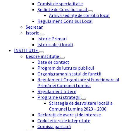
Comisii de specialitate
Ședinte de Consiliu Local
Arhivă ședințe de consiliu local
Regulament Consiliul Local
Secretar
Istoric
Istoric Primari
Istoric aleși locali
INSTITUȚIE
Despre instituție
Date de contact
Program de lucru cu publicul
Organigrama si statul de functii
Regulament Organizare și Funcționare al
Primăriei Comunei Lumina
Regulament Intern
Programe și strategii
Strategia de dezvoltare locală a
Comunei Lumina 2023 – 2030
Declarații de avere și de interese
Codul etic și de integritate
Comisia paritară