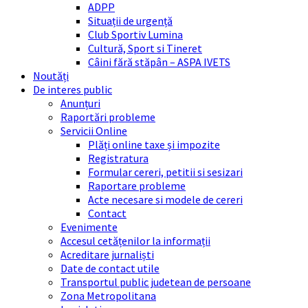
ADPP
Situații de urgență
Club Sportiv Lumina
Cultură, Sport si Tineret
Câini fără stăpân – ASPA IVETS
Noutăți
De interes public
Anunțuri
Raportări probleme
Servicii Online
Plăți online taxe și impozite
Registratura
Formular cereri, petitii si sesizari
Raportare probleme
Acte necesare si modele de cereri
Contact
Evenimente
Accesul cetățenilor la informații
Acreditare jurnaliști
Date de contact utile
Transportul public judetean de persoane
Zona Metropolitana