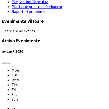
Plăți online Ghiseul.ro
Plati taxe prin transfer bancar
Raportari probleme
Evenimente viitoare
There are no events
Arhiva Evenimente
august
2026
Previous
Next
Month
Month
Mon
Tue
Wed
Thu
Fri
Sat
Sun
Skip
27