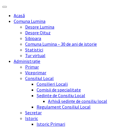
Skip
Skip
Skip
Skip
to
to
to
to
Acasă
content
left
right
footer
Comuna Lumina
sidebar
sidebar
Despre Lumina
Despre Oituz
Sibioara
Comuna Lumina – 30 de ani de istorie
Statistici
Tur virtual
Administrație
Primar
Viceprimar
Consiliul Local
Consilieri Locali
Comisii de specialitate
Ședinte de Consiliu Local
Arhivă ședințe de consiliu local
Regulament Consiliul Local
Secretar
Istoric
Istoric Primari