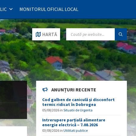
LIC
MONITORUL OFICIAL LOCAL
SEARCH:
HARTĂ
ANUNȚURI RECENTE
Cod galben de caniculă și disconfort
termic ridicat în Dobrogea
05/08/2026
in
Situatii de Urgenta
Intrerupere parțială alimentare
energie electrică – 7.08.2026
03/08/2026
in
Utilitati publice