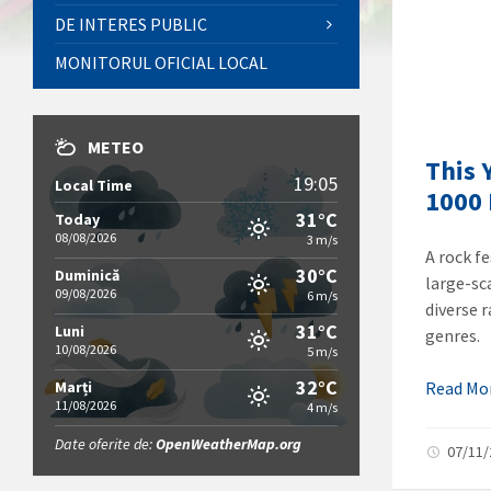
DE INTERES PUBLIC
MONITORUL OFICIAL LOCAL
METEO
This 
19:05
Local Time
1000 
31°C
Today
08/08/2026
3 m/s
A rock f
30°C
Duminică
large-sc
09/08/2026
6 m/s
diverse 
31°C
Luni
genres.
10/08/2026
5 m/s
32°C
Marți
Read Mo
11/08/2026
4 m/s
Date oferite de:
OpenWeatherMap.org
07/11