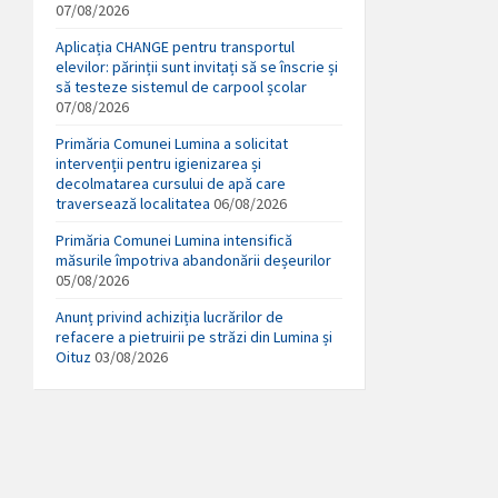
07/08/2026
Aplicația CHANGE pentru transportul
elevilor: părinții sunt invitați să se înscrie și
să testeze sistemul de carpool școlar
07/08/2026
Primăria Comunei Lumina a solicitat
intervenții pentru igienizarea și
decolmatarea cursului de apă care
traversează localitatea
06/08/2026
Primăria Comunei Lumina intensifică
măsurile împotriva abandonării deșeurilor
05/08/2026
Anunț privind achiziția lucrărilor de
refacere a pietruirii pe străzi din Lumina și
Oituz
03/08/2026