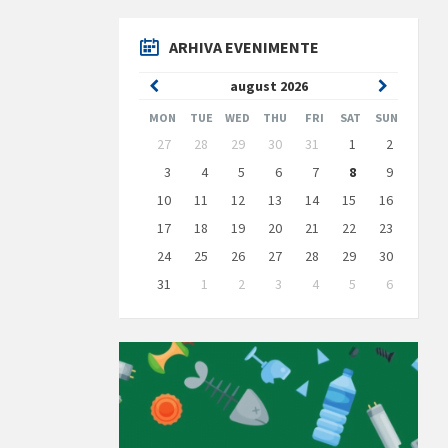
ARHIVA EVENIMENTE
Previous
Next
august
2026
Month
Month
MON
TUE
WED
THU
FRI
SAT
SUN
Skip
27
28
29
30
31
1
2
calendar
days
3
4
5
6
7
8
9
10
11
12
13
14
15
16
17
18
19
20
21
22
23
24
25
26
27
28
29
30
31
1
2
3
4
5
6
Back
to
calendar
days