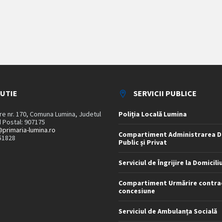
TUTIE
SERVICII PUBLICE
are nr. 170, Comuna Lumina, Judetul
Poliția Locală Lumina
 Postal: 907175
primaria-lumina.ro
Compartiment Administrarea D
51828
Public și Privat
Serviciul de Îngrijire la Domicili
Compartiment Urmărire contra
concesiune
Serviciul de Ambulanța Socială