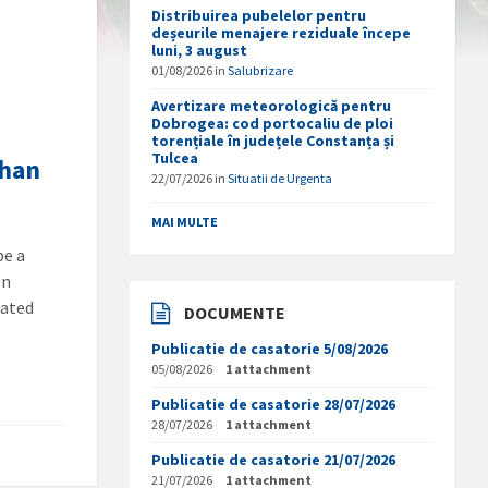
Distribuirea pubelelor pentru
deșeurile menajere reziduale începe
luni, 3 august
01/08/2026
in
Salubrizare
Avertizare meteorologică pentru
Dobrogea: cod portocaliu de ploi
torențiale în județele Constanța și
Tulcea
Than
22/07/2026
in
Situatii de Urgenta
MAI MULTE
be a
en
lated
DOCUMENTE
Publicatie de casatorie 5/08/2026
05/08/2026
1 attachment
Publicatie de casatorie 28/07/2026
28/07/2026
1 attachment
Publicatie de casatorie 21/07/2026
21/07/2026
1 attachment