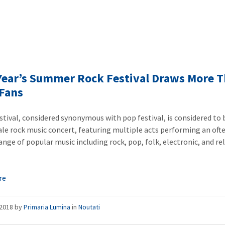
Year’s Summer Rock Festival Draws More 
Fans
estival, considered synonymous with pop festival, is considered to 
ale rock music concert, featuring multiple acts performing an oft
range of popular music including rock, pop, folk, electronic, and re
re
/2018
by
Primaria Lumina
in
Noutati