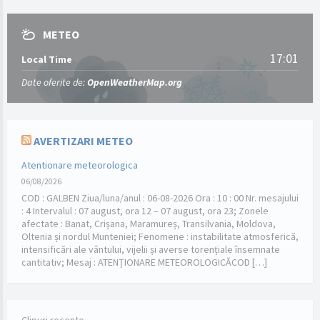
METEO
17:01
Local Time
Date oferite de:
OpenWeatherMap.org
AVERTIZARI METEO
Atentionare meteorologica
06/08/2026
COD : GALBEN Ziua/luna/anul : 06-08-2026 Ora : 10 : 00 Nr. mesajului
: 4 Intervalul : 07 august, ora 12 – 07 august, ora 23; Zonele
afectate : Banat, Crișana, Maramureș, Transilvania, Moldova,
Oltenia și nordul Munteniei; Fenomene : instabilitate atmosferică,
intensificări ale vântului, vijelii și averse torențiale însemnate
cantitativ; Mesaj : ATENȚIONARE METEOROLOGICĂCOD […]