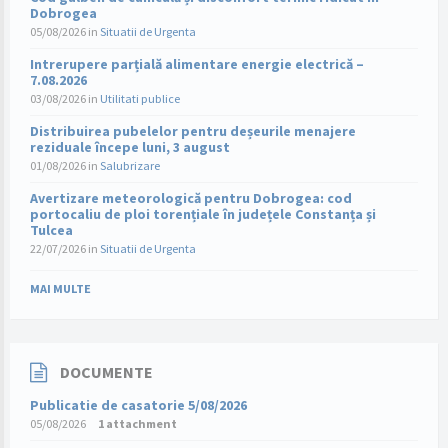
Dobrogea
05/08/2026
in
Situatii de Urgenta
Intrerupere parțială alimentare energie electrică –
7.08.2026
03/08/2026
in
Utilitati publice
Distribuirea pubelelor pentru deșeurile menajere
reziduale începe luni, 3 august
01/08/2026
in
Salubrizare
Avertizare meteorologică pentru Dobrogea: cod
portocaliu de ploi torențiale în județele Constanța și
Tulcea
22/07/2026
in
Situatii de Urgenta
MAI MULTE
DOCUMENTE
Publicatie de casatorie 5/08/2026
05/08/2026
1 attachment