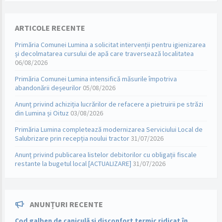
ARTICOLE RECENTE
Primăria Comunei Lumina a solicitat intervenții pentru igienizarea
și decolmatarea cursului de apă care traversează localitatea
06/08/2026
Primăria Comunei Lumina intensifică măsurile împotriva
abandonării deșeurilor
05/08/2026
Anunț privind achiziția lucrărilor de refacere a pietruirii pe străzi
din Lumina și Oituz
03/08/2026
Primăria Lumina completează modernizarea Serviciului Local de
Salubrizare prin recepția noului tractor
31/07/2026
Anunț privind publicarea listelor debitorilor cu obligații fiscale
restante la bugetul local [ACTUALIZARE]
31/07/2026
ANUNȚURI RECENTE
Cod galben de caniculă și disconfort termic ridicat în