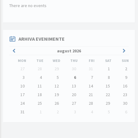
There are no events
ARHIVA EVENIMENTE
Previous
Next
august
2026
Month
Month
MON
TUE
WED
THU
FRI
SAT
SUN
Skip
27
28
29
30
31
1
2
calendar
days
3
4
5
6
7
8
9
10
11
12
13
14
15
16
17
18
19
20
21
22
23
24
25
26
27
28
29
30
31
1
2
3
4
5
6
Back
to
calendar
days