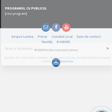
PROGRAMUL CU PUBLICUL
[vezi program]
Email
Facebook
YouTube
Despre Lumina
Primar
Consiliul Local
Date de contact
Noutăți
B-AWARE
© 2026 Primăria Comunei Lumina