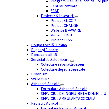
Programul anual al achizițiilor pub
Centralizatoare
SEAP
Proiecte & Investiții
Proiect ENCOP
Proiect CHANGE
Website B-AWARE
Proiect LIGHT
Proiect LESS
Poliția Locală Lumina
Buget și Finanțe
Executare silită
Serviciul de Salubrizare
Colectare separată deșeuri
Colectare deșeuri vegetale
Urbanism
Stare civila
Asistență Socială
Formulare Asistență Socială
SERVICIUL DE ÎNGRIJIRE LA DOMICILIU
SERVICIUL AMBULANȚA SOCIALĂ
Registru Agricol
Formulare Registru Agricol