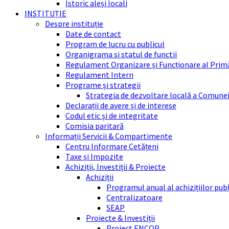
Istoric aleși locali
INSTITUȚIE
Despre instituție
Date de contact
Program de lucru cu publicul
Organigrama si statul de functii
Regulament Organizare și Funcționare al Prim
Regulament Intern
Programe și strategii
Strategia de dezvoltare locală a Comune
Declarații de avere și de interese
Codul etic și de integritate
Comisia paritară
Informații Servicii & Compartimente
Centru Informare Cetățeni
Taxe și Impozite
Achiziții, Investiții & Proiecte
Achiziții
Programul anual al achizițiilor pub
Centralizatoare
SEAP
Proiecte & Investiții
Proiect ENCOP