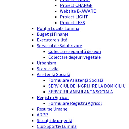
Proiect CHANGE
Website B-AWARE
Proiect LIGHT
Proiect LESS
Poliția Locală Lumina
Buget și Finanțe
Executare silită
Serviciul de Salubrizare
Colectare separată deșeuri
Colectare deșeuri vegetale
Urbanism
Stare civila
Asistență Socială
Formulare Asistență Socială
SERVICIUL DE ÎNGRIJIRE LA DOMICILIU
SERVICIUL AMBULANȚA SOCIALĂ
Registru Agricol
Formulare Registru Agricol
Resurse Umane
ADPP
Situații de urgență
Club Sportiv Lumina