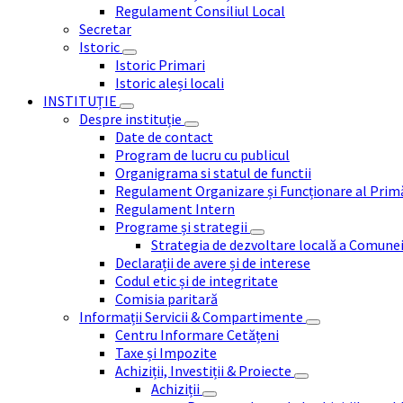
Regulament Consiliul Local
Secretar
Istoric
Istoric Primari
Istoric aleși locali
INSTITUȚIE
Despre instituție
Date de contact
Program de lucru cu publicul
Organigrama si statul de functii
Regulament Organizare și Funcționare al Prim
Regulament Intern
Programe și strategii
Strategia de dezvoltare locală a Comune
Declarații de avere și de interese
Codul etic și de integritate
Comisia paritară
Informații Servicii & Compartimente
Centru Informare Cetățeni
Taxe și Impozite
Achiziții, Investiții & Proiecte
Achiziții