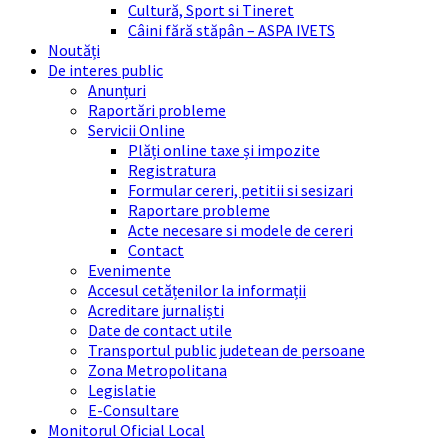
Cultură, Sport si Tineret
Câini fără stăpân – ASPA IVETS
Noutăți
De interes public
Anunțuri
Raportări probleme
Servicii Online
Plăți online taxe și impozite
Registratura
Formular cereri, petitii si sesizari
Raportare probleme
Acte necesare si modele de cereri
Contact
Evenimente
Accesul cetățenilor la informații
Acreditare jurnaliști
Date de contact utile
Transportul public judetean de persoane
Zona Metropolitana
Legislatie
E-Consultare
Monitorul Oficial Local