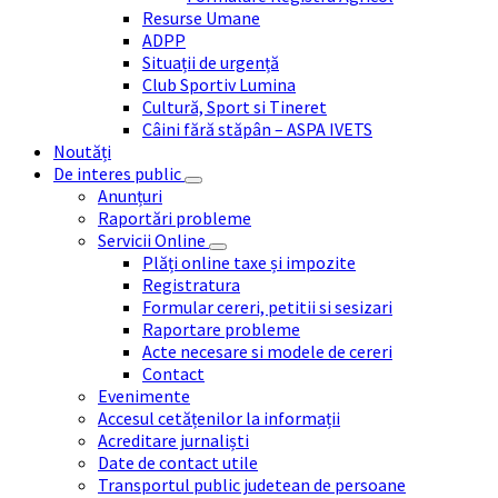
Resurse Umane
ADPP
Situații de urgență
Club Sportiv Lumina
Cultură, Sport si Tineret
Câini fără stăpân – ASPA IVETS
Noutăți
De interes public
Anunțuri
Raportări probleme
Servicii Online
Plăți online taxe și impozite
Registratura
Formular cereri, petitii si sesizari
Raportare probleme
Acte necesare si modele de cereri
Contact
Evenimente
Accesul cetățenilor la informații
Acreditare jurnaliști
Date de contact utile
Transportul public judetean de persoane