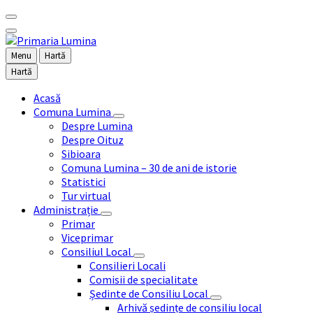
Menu
Hartă
Hartă
Acasă
Comuna Lumina
Despre Lumina
Despre Oituz
Sibioara
Comuna Lumina – 30 de ani de istorie
Statistici
Tur virtual
Administrație
Primar
Viceprimar
Consiliul Local
Consilieri Locali
Comisii de specialitate
Ședinte de Consiliu Local
Arhivă ședințe de consiliu local