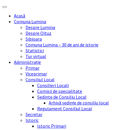
Skip
Skip
Skip
Skip
to
to
to
to
Acasă
content
left
right
footer
Comuna Lumina
sidebar
sidebar
Despre Lumina
Despre Oituz
Sibioara
Comuna Lumina – 30 de ani de istorie
Statistici
Tur virtual
Administrație
Primar
Viceprimar
Consiliul Local
Consilieri Locali
Comisii de specialitate
Ședinte de Consiliu Local
Arhivă ședințe de consiliu local
Regulament Consiliul Local
Secretar
Istoric
Istoric Primari