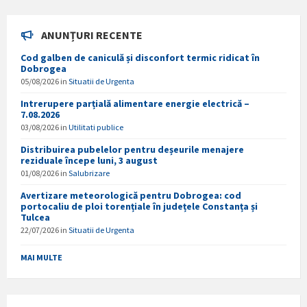
ANUNȚURI RECENTE
Cod galben de caniculă și disconfort termic ridicat în
Dobrogea
05/08/2026
in
Situatii de Urgenta
Intrerupere parțială alimentare energie electrică –
7.08.2026
03/08/2026
in
Utilitati publice
Distribuirea pubelelor pentru deșeurile menajere
reziduale începe luni, 3 august
01/08/2026
in
Salubrizare
Avertizare meteorologică pentru Dobrogea: cod
portocaliu de ploi torențiale în județele Constanța și
Tulcea
22/07/2026
in
Situatii de Urgenta
MAI MULTE