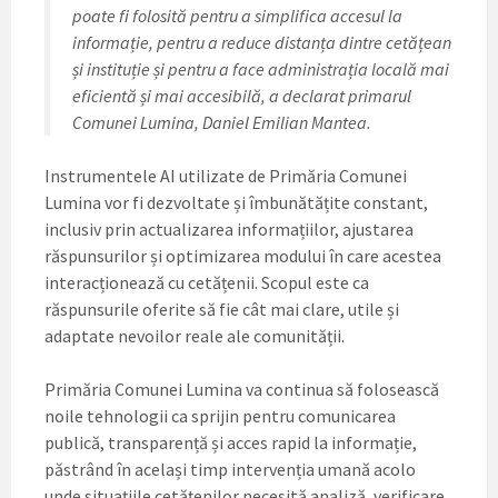
poate fi folosită pentru a simplifica accesul la
informație, pentru a reduce distanța dintre cetățean
și instituție și pentru a face administrația locală mai
eficientă și mai accesibilă, a declarat primarul
Comunei Lumina, Daniel Emilian Mantea.
Instrumentele AI utilizate de Primăria Comunei
Lumina vor fi dezvoltate și îmbunătățite constant,
inclusiv prin actualizarea informațiilor, ajustarea
răspunsurilor și optimizarea modului în care acestea
interacționează cu cetățenii. Scopul este ca
răspunsurile oferite să fie cât mai clare, utile și
adaptate nevoilor reale ale comunității.
Primăria Comunei Lumina va continua să folosească
noile tehnologii ca sprijin pentru comunicarea
publică, transparență și acces rapid la informație,
păstrând în același timp intervenția umană acolo
unde situațiile cetățenilor necesită analiză, verificare