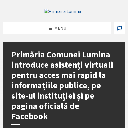
Skip
Skip
Skip
Skip
to
to
to
to
content
left
right
footer
sidebar
sidebar
MENU
Primăria Comunei Lumina
introduce asistenți virtuali
pentru acces mai rapid la
informațiile publice, pe
site-ul instituției și pe
pagina oficială de
Facebook