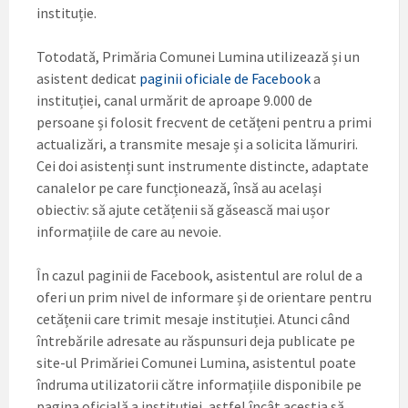
instituție.
Totodată, Primăria Comunei Lumina utilizează și un
asistent dedicat
paginii oficiale de Facebook
a
instituției, canal urmărit de aproape 9.000 de
persoane și folosit frecvent de cetățeni pentru a primi
actualizări, a transmite mesaje și a solicita lămuriri.
Cei doi asistenți sunt instrumente distincte, adaptate
canalelor pe care funcționează, însă au același
obiectiv: să ajute cetățenii să găsească mai ușor
informațiile de care au nevoie.
În cazul paginii de Facebook, asistentul are rolul de a
oferi un prim nivel de informare și de orientare pentru
cetățenii care trimit mesaje instituției. Atunci când
întrebările adresate au răspunsuri deja publicate pe
site-ul Primăriei Comunei Lumina, asistentul poate
îndruma utilizatorii către informațiile disponibile pe
pagina oficială a instituției, astfel încât aceștia să