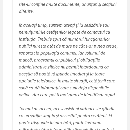
site-ul conține multe documente, anunțuri și secțiuni
diferite.
În același timp, suntem atenți și la sesizările sau
nemulțumirile cetățenilor legate de contactul cu
instituția. Trebuie spus că numărul funcționarilor
publici nu este atât de mare pe cât s-ar putea crede,
raportat la populația comunei, iar volumul de
muncă, programul cu publicul și obligațiile
administrative zilnice nu permit întotdeauna ca
aceștia să poată răspunde imediat și la toate
apelurile telefonice. În multe situații, cetățenii care
sună caută informații care sunt deja disponibile
online, dar care pot fi mai greu de identificat rapid.
Tocmai de aceea, acest asistent virtual este gândit
ca un sprijin simplu și accesibil pentru cetățeni. El
poate răspunde la întrebări, poate îndruma
utilizatorii către informațiile disponibile și poate fi