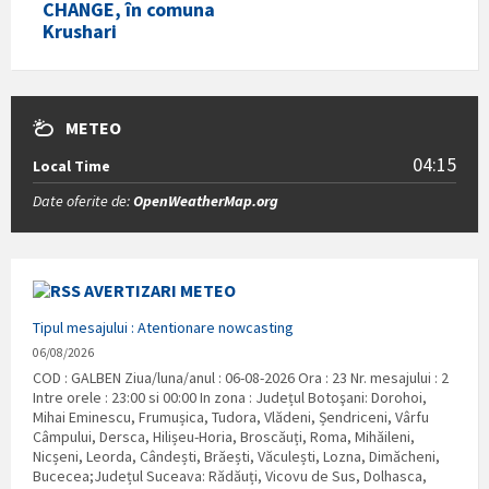
CHANGE, în comuna
Krushari
METEO
04:15
Local Time
Date oferite de:
OpenWeatherMap.org
AVERTIZARI METEO
Tipul mesajului : Atentionare nowcasting
06/08/2026
COD : GALBEN Ziua/luna/anul : 06-08-2026 Ora : 23 Nr. mesajului : 2
Intre orele : 23:00 si 00:00 In zona : Județul Botoşani: Dorohoi,
Mihai Eminescu, Frumușica, Tudora, Vlădeni, Șendriceni, Vârfu
Câmpului, Dersca, Hilișeu-Horia, Broscăuți, Roma, Mihăileni,
Nicșeni, Leorda, Cândești, Brăești, Văculești, Lozna, Dimăcheni,
Bucecea;Județul Suceava: Rădăuți, Vicovu de Sus, Dolhasca,