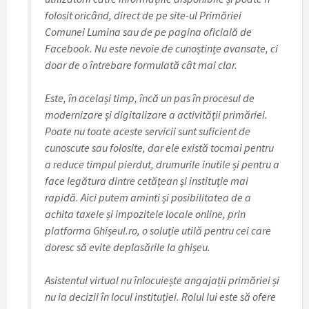
folosit oricând, direct de pe site-ul Primăriei
Comunei Lumina sau de pe pagina oficială de
Facebook. Nu este nevoie de cunoștințe avansate, ci
doar de o întrebare formulată cât mai clar.
Este, în același timp, încă un pas în procesul de
modernizare și digitalizare a activității primăriei.
Poate nu toate aceste servicii sunt suficient de
cunoscute sau folosite, dar ele există tocmai pentru
a reduce timpul pierdut, drumurile inutile și pentru a
face legătura dintre cetățean și instituție mai
rapidă. Aici putem aminti și posibilitatea de a
achita taxele și impozitele locale online, prin
platforma Ghișeul.ro, o soluție utilă pentru cei care
doresc să evite deplasările la ghișeu.
Asistentul virtual nu înlocuiește angajații primăriei și
nu ia decizii în locul instituției. Rolul lui este să ofere