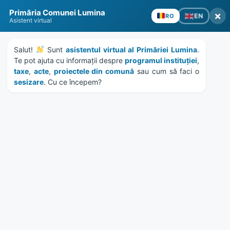
Skip
Skip
Skip
Skip
to
to
to
to
content
left
right
footer
sidebar
sidebar
Primăria Comunei Lumina
×
EN
RO
Asistent virtual
Salut! 
 Sunt 
asistentul virtual al Primăriei Lumina
. 
Te pot ajuta cu informații despre 
programul instituției
, 
taxe
, 
acte
, 
proiectele din comună
 sau cum să faci o 
MENU
sesizare
. Cu ce începem?
Educație pentru viitor:
elevii din Lumina învață să
protejeze natura în cadrul
Proiectului CHANGE