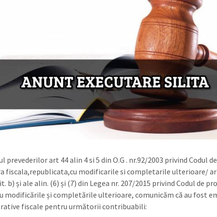
l prevederilor art 44 alin 4 si 5 din O.G . nr.92/2003 privind Codul d
a fiscala,republicata,cu modificarile si completarile ulterioare/ ar
 lit. b) și ale alin. (6) și (7) din Legea nr. 207/2015 privind Codul de p
 cu modificările și completările ulterioare, comunicăm că au fost e
rative fiscale pentru următorii contribuabili: