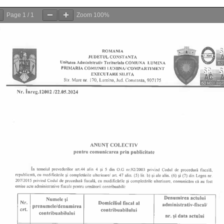
Page
1
/
1
Zoom
100%