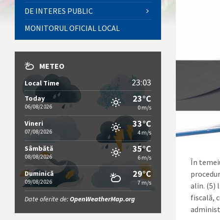
DE INTERES PUBLIC
MONITORUL OFICIAL LOCAL
METEO
23:03
Local Time
23°C
Today
06/08/2026
0 m/s
33°C
Vineri
07/08/2026
4 m/s
35°C
Sâmbătă
08/08/2026
6 m/s
În temeiu
29°C
procedur
Duminică
09/08/2026
7 m/s
alin. (5)
fiscală,
Date oferite de:
OpenWeatherMap.org
administ