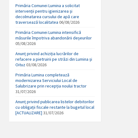
Primăria Comunei Lumina a solicitat
intervenții pentru igienizarea și
decolmatarea cursului de apă care
traversează localitatea
06/08/2026
Primăria Comunei Lumina intensifică
măsurile împotriva abandonării deșeurilor
05/08/2026
Anunț privind achiziția lucrărilor de
refacere a pietruirii pe străzi din Lumina și
Oituz
03/08/2026
Primăria Lumina completează
modernizarea Serviciului Local de
Salubrizare prin recepția noului tractor
31/07/2026
Anunț privind publicarea listelor debitorilor
cu obligații fiscale restante la bugetul local
[ACTUALIZARE]
31/07/2026