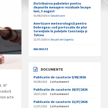
Distribuirea pubelelor pentru
deșeurile menajere reziduale începe
luni, 3 august
01/08/2026
in
Salubrizare
Avertizare meteorologică pentru
Dobrogea: cod portocaliu de ploi
torențiale în județele Constanța și
Tulcea
22/07/2026
in
Situatii de Urgenta
MAI MULTE
DOCUMENTE
Publicatie de casatorie 5/08/2026
e
05/08/2026
1 attachment
t. 47
Publicatie de casatorie 28/07/2026
rocedură
28/07/2026
1 attachment
mise acte
Publicatie de casatorie 21/07/2026
21/07/2026
1 attachment