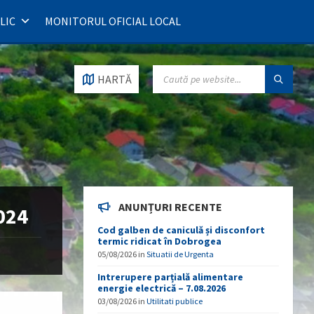
LIC
MONITORUL OFICIAL LOCAL
SEARCH:
HARTĂ
ANUNȚURI RECENTE
024
Cod galben de caniculă și disconfort
termic ridicat în Dobrogea
05/08/2026
in
Situatii de Urgenta
Intrerupere parțială alimentare
energie electrică – 7.08.2026
03/08/2026
in
Utilitati publice