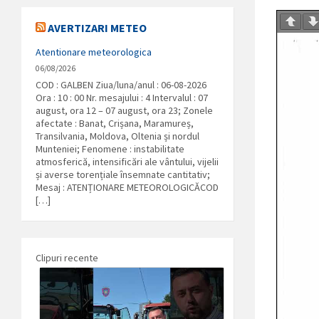
AVERTIZARI METEO
Atentionare meteorologica
06/08/2026
COD : GALBEN Ziua/luna/anul : 06-08-2026
Ora : 10 : 00 Nr. mesajului : 4 Intervalul : 07
august, ora 12 – 07 august, ora 23; Zonele
afectate : Banat, Crișana, Maramureș,
Transilvania, Moldova, Oltenia și nordul
Munteniei; Fenomene : instabilitate
atmosferică, intensificări ale vântului, vijelii
și averse torențiale însemnate cantitativ;
Mesaj : ATENȚIONARE METEOROLOGICĂCOD
[…]
Clipuri recente