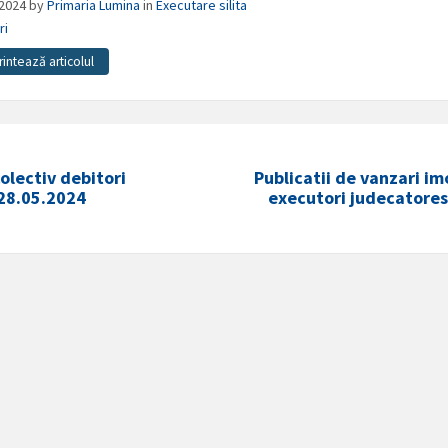
/2024
by
Primaria Lumina
in
Executare silita
ri
rintează articolul
olectiv debitori
Publicatii de vanzari im
28.05.2024
executori judecatores