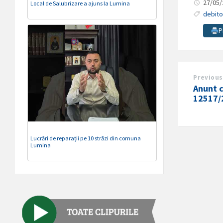
27/05
Local de Salubrizare a ajuns la Lumina
debito
P
Previous
Anunt c
12517/
Lucrări de reparații pe 10 străzi din comuna
Lumina