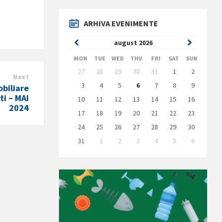
ARHIVA EVENIMENTE
Previous
Next
august
2026
Month
Month
MON
TUE
WED
THU
FRI
SAT
SUN
Skip
27
28
29
30
31
1
2
calendar
Next
days
3
4
5
6
7
8
9
obiliare
ti – MAI
10
11
12
13
14
15
16
2024
17
18
19
20
21
22
23
24
25
26
27
28
29
30
31
1
2
3
4
5
6
Back
to
calendar
days