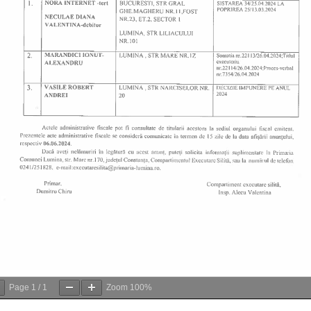
Page
1
/
1
Zoom
100%