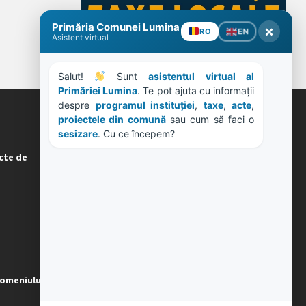
ORE DE LUCRU
cte de
PROGRAM INSTITUTIE
Luni, Miercuri, Joi: 8-16
Marti: 8-18
Vineri: 8-14
PROGRAMUL CU PUBLICUL
[vezi program]
omeniului