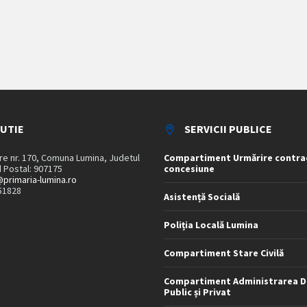
TUTIE
SERVICII PUBLICE
are nr. 170, Comuna Lumina, Judetul
Compartiment Urmărire contra
 Postal: 907175
concesiune
primaria-lumina.ro
51828
Asistență Socială
Poliția Locală Lumina
Compartiment Stare Civilă
Compartiment Administrarea D
Public și Privat