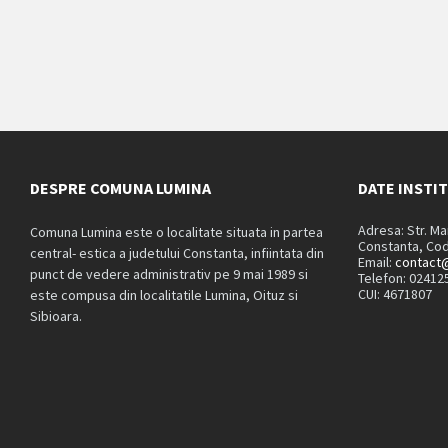
DESPRE COMUNA LUMINA
DATE INSTI
Adresa: Str. M
Comuna Lumina este o localitate situata in partea
Constanta, Cod
central- estica a judetului Constanta, infiintata din
Email:
contact@
punct de vedere administrativ pe 9 mai 1989 si
Telefon: 02412
CUI: 4671807
este compusa din localitatile Lumina, Oituz si
Sibioara.