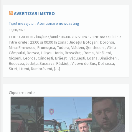
AVERTIZARI METEO
Tipul mesajului : Atentionare nowcasting
06/08/2026
COD : GALBEN Ziua/luna/anul : 06-08-2026 Ora : 23 Nr. mesajului : 2
Intre orele : 23:00 si 00:00 In zona : Județul Botoşani: Dorohoi,
Mihai Eminescu, Frumușica, Tudora, Vlădeni, Șendriceni, Vârfu
Câmpului, Dersca, Hilișeu-Horia, Broscăuți, Roma, Mihăileni,
Nicșeni, Leorda, Cândești, Brăești, Văculești, Lozna, Dimăcheni,
Bucecea;Județul Suceava: Rădăuți, Vicovu de Sus, Dolhasca,
Siret, Liteni, Dumbrăveni, […]
Clipuri recente