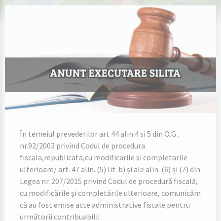
În temeiul prevederilor art 44 alin 4 si 5 din O.G .
nr.92/2003 privind Codul de procedura
fiscala,republicata,cu modificarile si completarile
ulterioare/ art. 47 alin. (5) lit. b) și ale alin. (6) și (7) din
Legea nr. 207/2015 privind Codul de procedură fiscală,
cu modificările și completările ulterioare, comunicăm
că au fost emise acte administrative fiscale pentru
următorii contribuabili: