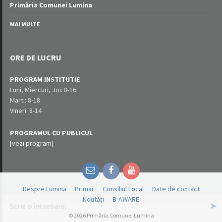
Primăria Comunei Lumina
MAI MULTE
ORE DE LUCRU
PROGRAM INSTITUTIE
Luni, Miercuri, Joi: 8-16
Marti: 8-18
Vineri: 8-14
PROGRAMUL CU PUBLICUL
[vezi program]
Email
Facebook
YouTube
Despre Lumina
Primar
Consiliul Local
Date de contact
Noutăți
B-AWARE
© 2026 Primăria Comunei Lumina