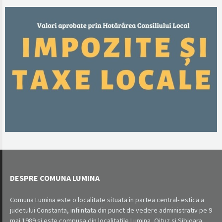
DESPRE COMUNA LUMINA
Comuna Lumina este o localitate situata in partea central- estica a
judetului Constanta, infiintata din punct de vedere administrativ pe 9
mai 1989 si este compusa din localitatile Lumina, Oituz si Sibioara.