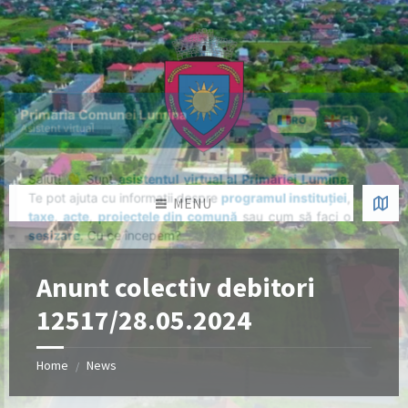
Skip
Skip
Skip
Skip
to
to
to
to
content
left
right
footer
sidebar
sidebar
MENU
Anunt colectiv debitori
12517/28.05.2024
Home
News
/