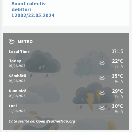
Anunt colectiv
debitori
12002/22.05.2024
METEO
07:15
Local Time
22°C
Today
07/08/2026
3 m/s
35°C
Sâmbătă
08/08/2026
6 m/s
29°C
Duminică
09/08/2026
7 m/s
30°C
Luni
10/08/2026
6 m/s
Date oferite de:
OpenWeatherMap.org