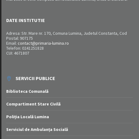
DATE INSTITUTIE
Adresa: Str. Mare nr. 170, Comuna Lumina, Judetul Constanta, Cod
Postal: 907175
Email:
contact@primaria-lumina.ro
Telefon: 0241251828
CUI: 4671807
SERVICII PUBLICE
Biblioteca Comunală
Compartiment Stare Civilă
Poliția Locală Lumina
Serviciul de Ambulanța Socială