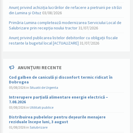
Anunț privind achiziția lucrărilor de refacere a pietruirii pe străzi
din Lumina și Oituz
03/08/2026
Primăria Lumina completează modernizarea Serviciului Local de
Salubrizare prin recepția noului tractor
31/07/2026
Anunț privind publicarea listelor debitorilor cu obligații fiscale
restante la bugetul local [ACTUALIZARE]
31/07/2026
ANUNȚURI RECENTE
Cod galben de caniculă și disconfort termic ridicat în
Dobrogea
05/08/2026
in
Situatii de Urgenta
Intrerupere parțială alimentare energie electrică –
7.08.2026
03/08/2026
in
Utilitati publice
Distribuirea pubelelor pentru deșeurile menajere
reziduale începe luni, 3 august
01/08/2026
in
Salubrizare