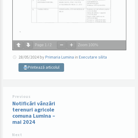
Page
1
/
2
Zoom
100%
28/05/2024
by
Primaria Lumina
in
Executare silita
Printează articolul
Previous
Notificări vânzări
terenuri agricole
comuna Lumina –
mai 2024
Next