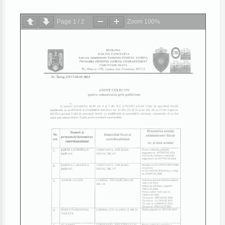
Page
1
/
2
Zoom
100%