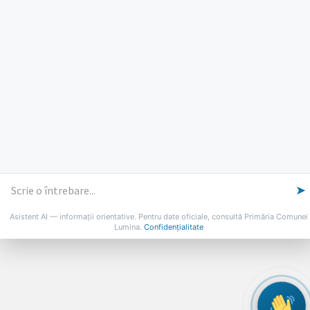
Vineri: 8-14
PROGRAMUL CU PUBLICUL
[vezi program]
Email
Facebook
YouTube
Despre Lumina
Primar
Consiliul Local
Date de contact
Noutăți
B-AWARE
© 2026 Primăria Comunei Lumina
➤
Asistent AI — informații orientative. Pentru date oficiale, consultă Primăria Comunei
Lumina.
Confidențialitate