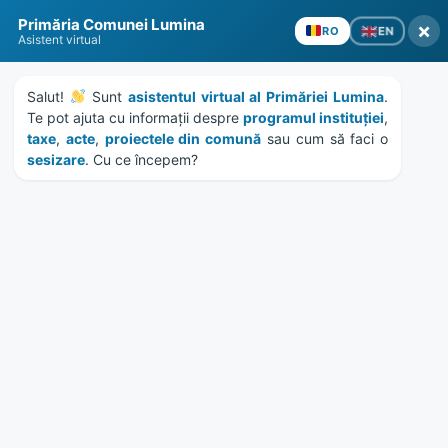
Skip
Skip
Skip
Skip
to
to
to
to
Primăria Comunei Lumina
×
EN
RO
content
left
right
footer
Asistent virtual
sidebar
sidebar
Salut! 
 Sunt 
asistentul virtual al Primăriei Lumina
. 
Te pot ajuta cu informații despre 
programul instituției
, 
taxe
, 
acte
, 
proiectele din comună
 sau cum să faci o 
sesizare
. Cu ce începem?
MENU
Anunt colectiv debitori –
16077/15.10.2019
Home
News
/