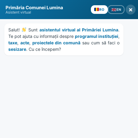
Skip
Skip
Skip
Skip
Primăria Comunei Lumina
to
to
to
to
×
EN
RO
Asistent virtual
content
left
right
footer
sidebar
sidebar
Salut! 
 Sunt 
asistentul virtual al Primăriei Lumina
. 
Te pot ajuta cu informații despre 
programul instituției
, 
taxe
, 
acte
, 
proiectele din comună
 sau cum să faci o 
sesizare
. Cu ce începem?
MENU
Publicatie de casatorie
18.06.2026
Home
Documente
/