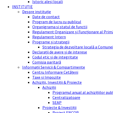
Istoric aleși locali
INSTITUȚIE
Despre instituție
Date de contact
Program de lucru cu publicul
Organigrama si statul de functii
Regulament Organizare și Funcționare al Prim
Regulament Intern
Programe și strategii
Strategia de dezvoltare locală a Comune
Declarații de avere și de interese
Codul etic și de integritate
Comisia paritară
Informații Servicii & Compartimente
Centru Informare Cetățeni
Taxe și Impozite
Achiziții, Investiții & Proiecte
Achiziții
Programul anual al achizițiilor pub
Centralizatoare
SEAP
Proiecte & Investiții
Proiect ENCOP