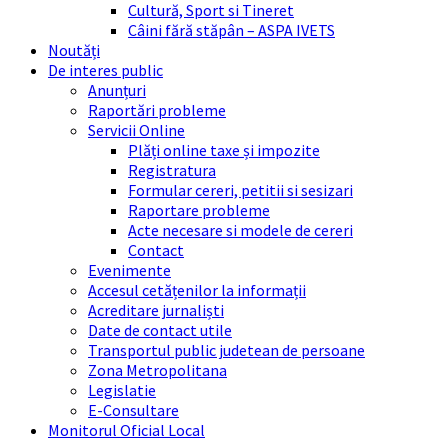
Cultură, Sport si Tineret
Câini fără stăpân – ASPA IVETS
Noutăți
De interes public
Anunțuri
Raportări probleme
Servicii Online
Plăți online taxe și impozite
Registratura
Formular cereri, petitii si sesizari
Raportare probleme
Acte necesare si modele de cereri
Contact
Evenimente
Accesul cetățenilor la informații
Acreditare jurnaliști
Date de contact utile
Transportul public judetean de persoane
Zona Metropolitana
Legislatie
E-Consultare
Monitorul Oficial Local