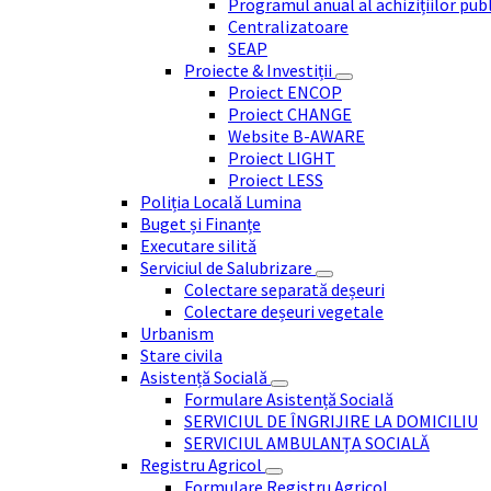
Programul anual al achizițiilor pub
Centralizatoare
SEAP
Proiecte & Investiții
Proiect ENCOP
Proiect CHANGE
Website B-AWARE
Proiect LIGHT
Proiect LESS
Poliția Locală Lumina
Buget și Finanțe
Executare silită
Serviciul de Salubrizare
Colectare separată deșeuri
Colectare deșeuri vegetale
Urbanism
Stare civila
Asistență Socială
Formulare Asistență Socială
SERVICIUL DE ÎNGRIJIRE LA DOMICILIU
SERVICIUL AMBULANȚA SOCIALĂ
Registru Agricol
Formulare Registru Agricol