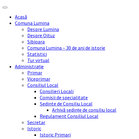
Skip
Skip
Skip
Skip
to
to
to
to
Acasă
content
left
right
footer
Comuna Lumina
sidebar
sidebar
Despre Lumina
Despre Oituz
Sibioara
Comuna Lumina – 30 de ani de istorie
Statistici
Tur virtual
Administrație
Primar
Viceprimar
Consiliul Local
Consilieri Locali
Comisii de specialitate
Ședinte de Consiliu Local
Arhivă ședințe de consiliu local
Regulament Consiliul Local
Secretar
Istoric
Istoric Primari