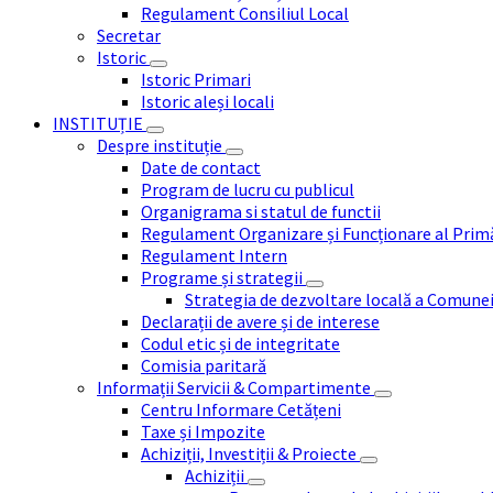
Regulament Consiliul Local
Secretar
Istoric
Istoric Primari
Istoric aleși locali
INSTITUȚIE
Despre instituție
Date de contact
Program de lucru cu publicul
Organigrama si statul de functii
Regulament Organizare și Funcționare al Prim
Regulament Intern
Programe și strategii
Strategia de dezvoltare locală a Comune
Declarații de avere și de interese
Codul etic și de integritate
Comisia paritară
Informații Servicii & Compartimente
Centru Informare Cetățeni
Taxe și Impozite
Achiziții, Investiții & Proiecte
Achiziții