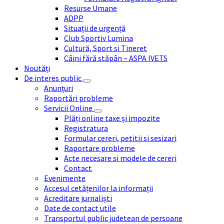
Resurse Umane
ADPP
Situații de urgență
Club Sportiv Lumina
Cultură, Sport si Tineret
Câini fără stăpân – ASPA IVETS
Noutăți
De interes public
Anunțuri
Raportări probleme
Servicii Online
Plăți online taxe și impozite
Registratura
Formular cereri, petitii si sesizari
Raportare probleme
Acte necesare si modele de cereri
Contact
Evenimente
Accesul cetățenilor la informații
Acreditare jurnaliști
Date de contact utile
Transportul public judetean de persoane