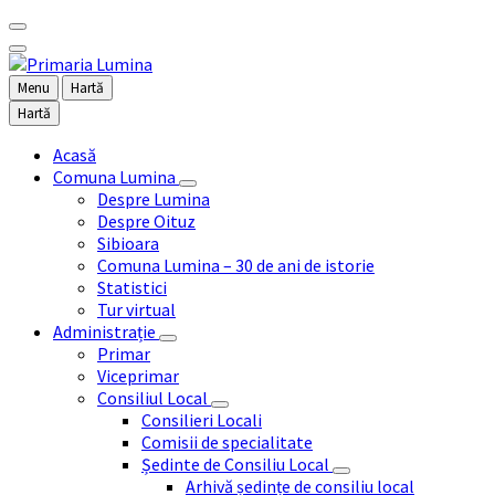
Menu
Hartă
Hartă
Acasă
Comuna Lumina
Despre Lumina
Despre Oituz
Sibioara
Comuna Lumina – 30 de ani de istorie
Statistici
Tur virtual
Administrație
Primar
Viceprimar
Consiliul Local
Consilieri Locali
Comisii de specialitate
Ședinte de Consiliu Local
Arhivă ședințe de consiliu local