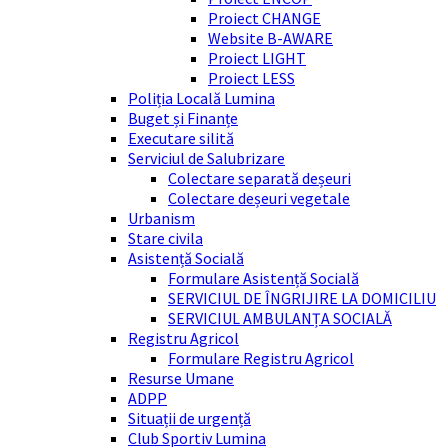
Proiect CHANGE
Website B-AWARE
Proiect LIGHT
Proiect LESS
Poliția Locală Lumina
Buget și Finanțe
Executare silită
Serviciul de Salubrizare
Colectare separată deșeuri
Colectare deșeuri vegetale
Urbanism
Stare civila
Asistență Socială
Formulare Asistență Socială
SERVICIUL DE ÎNGRIJIRE LA DOMICILIU
SERVICIUL AMBULANȚA SOCIALĂ
Registru Agricol
Formulare Registru Agricol
Resurse Umane
ADPP
Situații de urgență
Club Sportiv Lumina