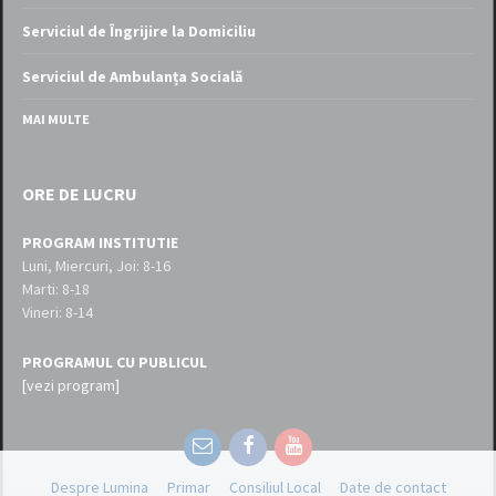
Serviciul de Îngrijire la Domiciliu
Serviciul de Ambulanța Socială
MAI MULTE
ORE DE LUCRU
PROGRAM INSTITUTIE
Luni, Miercuri, Joi: 8-16
Marti: 8-18
Vineri: 8-14
PROGRAMUL CU PUBLICUL
[vezi program]
Email
Facebook
YouTube
Despre Lumina
Primar
Consiliul Local
Date de contact