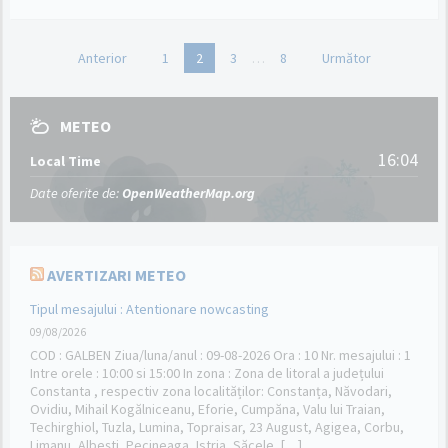
Paginație
Anterior
1
2
3
…
8
Următor
articole
METEO
16:04
Local Time
Date oferite de:
OpenWeatherMap.org
AVERTIZARI METEO
Tipul mesajului : Atentionare nowcasting
09/08/2026
COD : GALBEN Ziua/luna/anul : 09-08-2026 Ora : 10 Nr. mesajului : 1
Intre orele : 10:00 si 15:00 In zona : Zona de litoral a județului
Constanta , respectiv zona localităților: Constanța, Năvodari,
Ovidiu, Mihail Kogălniceanu, Eforie, Cumpăna, Valu lui Traian,
Techirghiol, Tuzla, Lumina, Topraisar, 23 August, Agigea, Corbu,
Limanu, Albești, Pecineaga, Istria, Săcele, […]