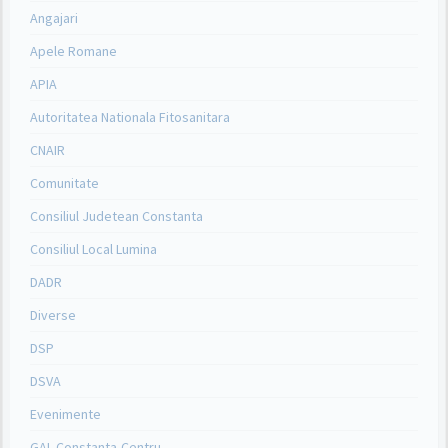
Angajari
Apele Romane
APIA
Autoritatea Nationala Fitosanitara
CNAIR
Comunitate
Consiliul Judetean Constanta
Consiliul Local Lumina
DADR
Diverse
DSP
DSVA
Evenimente
GAL Constanta-Centru