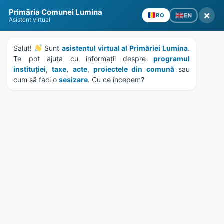
Skip
Skip
Skip
Skip
to
to
to
to
Primăria Comunei Lumina
×
EN
content
left
right
footer
RO
Asistent virtual
sidebar
sidebar
Salut! 
 Sunt 
asistentul virtual al Primăriei Lumina
. 
Te pot ajuta cu informații despre 
programul 
instituției
, 
taxe
, 
acte
, 
proiectele din comună
 sau 
cum să faci o 
sesizare
. Cu ce începem?
MENU
anunturi
Home
Anunțuri
/