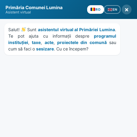
Skip
Skip
Skip
Skip
Primăria Comunei Lumina
to
to
to
to
×
EN
RO
Asistent virtual
content
left
right
footer
sidebar
sidebar
Salut! 
 Sunt 
asistentul virtual al Primăriei Lumina
. 
Te pot ajuta cu informații despre 
programul 
instituției
, 
taxe
, 
acte
, 
proiectele din comună
 sau 
cum să faci o 
sesizare
. Cu ce începem?
MENU
Anunț privind obligația de
întreținere și igienizare a
spațiilor verzi din dreptul
proprietăților