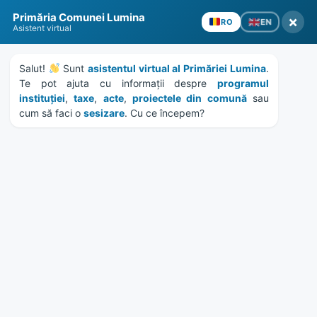
Skip
Skip
Skip
Skip
Primăria Comunei Lumina
to
to
to
to
×
EN
RO
Asistent virtual
content
left
right
footer
sidebar
sidebar
Salut! 
 Sunt 
asistentul virtual al Primăriei Lumina
. 
Te pot ajuta cu informații despre 
programul 
instituției
, 
taxe
, 
acte
, 
proiectele din comună
 sau 
cum să faci o 
sesizare
. Cu ce începem?
MENU
gradinita
Home
Anunțuri
/