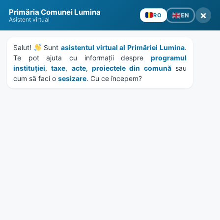
Skip
Skip
Skip
Skip
to
to
to
to
content
left
right
footer
sidebar
sidebar
Primăria Comunei Lumina
×
EN
RO
Asistent virtual
Salut! 
 Sunt 
asistentul virtual al Primăriei Lumina
. 
Te pot ajuta cu informații despre 
programul 
instituției
, 
taxe
, 
acte
, 
proiectele din comună
 sau 
MENU
cum să faci o 
sesizare
. Cu ce începem?
salubrizare
Home
Anunțuri
/