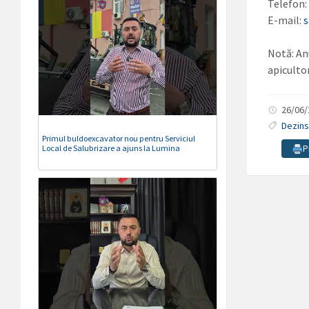
Telefon
E-mail:
Notă: An
apiculto
26/06
Dezins
Primul buldoexcavator nou pentru Serviciul
Local de Salubrizare a ajuns la Lumina
P