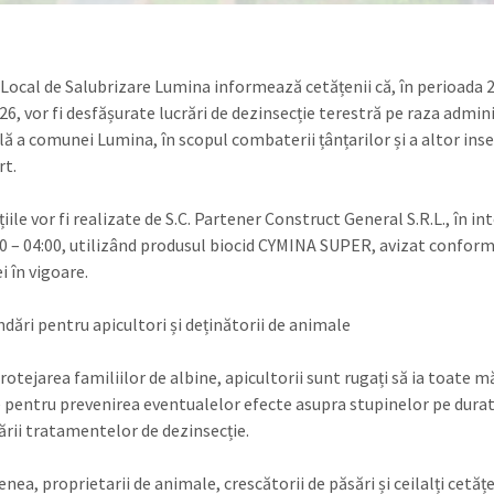
l Local de Salubrizare Lumina informează cetățenii că, în perioada 2
026, vor fi desfășurate lucrări de dezinsecție terestră pe raza admin
ală a comunei Lumina, în scopul combaterii țânțarilor și a altor ins
rt.
iile vor fi realizate de S.C. Partener Construct General S.R.L., în in
00 – 04:00, utilizând produsul biocid CYMINA SUPER, avizat confor
ei în vigoare.
ări pentru apicultori și deținătorii de animale
otejarea familiilor de albine, apicultorii sunt rugați să ia toate m
 pentru prevenirea eventualelor efecte asupra stupinelor pe dura
ării tratamentelor de dezinsecție.
ea, proprietarii de animale, crescătorii de păsări și ceilalți cetăț