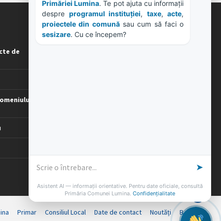
Primăriei Lumina
. Te pot ajuta cu informații 
despre 
programul instituției
, 
taxe
, 
acte
, 
proiectele din comună
 sau cum să faci o 
ORE DE LUCRU
sesizare
. Cu ce începem?
cte de
PROGRAM INSTITUTIE
Luni, Miercuri, Joi: 8-16
Marti: 8-18
Vineri: 8-14
omeniului
PROGRAMUL CU PUBLICUL
[vezi program]
u
➤
Asistent AI — informații orientative. Pentru date oficiale, consultă
Primăria Comunei Lumina.
Confidențialitate
ina
Primar
Consiliul Local
Date de contact
Noutăți
B-AWARE