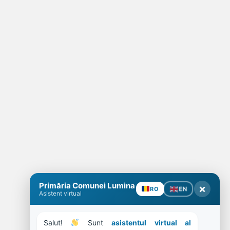
Primăria Comunei Lumina
×
EN
RO
Asistent virtual
Salut! 
 Sunt 
asistentul virtual al 