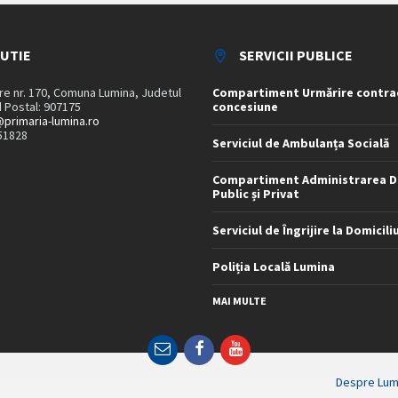
TUTIE
SERVICII PUBLICE
are nr. 170, Comuna Lumina, Judetul
Compartiment Urmărire contra
 Postal: 907175
concesiune
primaria-lumina.ro
51828
Serviciul de Ambulanța Socială
Compartiment Administrarea D
Public și Privat
Serviciul de Îngrijire la Domicili
Poliția Locală Lumina
MAI MULTE
Email
Facebook
YouTube
Despre Lum