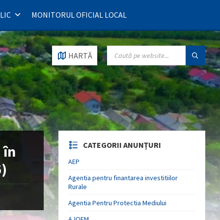
LIC
MONITORUL OFICIAL LOCAL
SEARCH:
HARTĂ
CATEGORII ANUNȚURI
 în
AEP
6)
Agentia pentru finantarea investitiilor
Rurale
Agentia Pentru Protectia Mediului
AJOFM