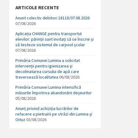
ARTICOLE RECENTE
Anunt colectiv debitori 18118/07.08.2026
07/08/2026
Aplicația CHANGE pentru transportul
elevilor: părinții sunt invitați să se înscrie și
să testeze sistemul de carpool școlar
07/08/2026
Primăria Comunei Lumina a solicitat
intervenții pentru igienizarea și
decolmatarea cursului de apă care
traversează localitatea
06/08/2026
Primăria Comunei Lumina intensifică
măsurile împotriva abandonării deșeurilor
05/08/2026
Anunț privind achiziția lucrărilor de
refacere a pietruirii pe străzi din Lumina și
Oituz
03/08/2026