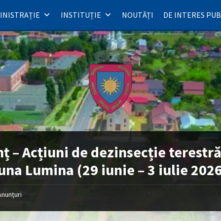
INISTRAȚIE
INSTITUȚIE
NOUTĂȚI
DE INTERES PUB
ț – Acțiuni de dezinsecție terestră
na Lumina (29 iunie – 3 iulie 202
Anunțuri