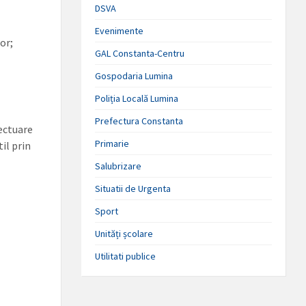
DSVA
Evenimente
or;
GAL Constanta-Centru
Gospodaria Lumina
Poliția Locală Lumina
Prefectura Constanta
fectuare
Primarie
il prin
Salubrizare
Situatii de Urgenta
Sport
Unități școlare
Utilitati publice