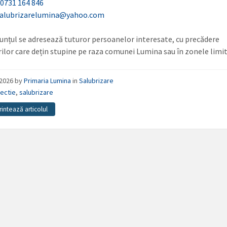
:
0731 164 846
salubrizarelumina@yahoo.com
unțul se adresează tuturor persoanelor interesate, cu precădere
rilor care dețin stupine pe raza comunei Lumina sau în zonele limit
/2026
by
Primaria Lumina
in
Salubrizare
ectie
,
salubrizare
rintează articolul