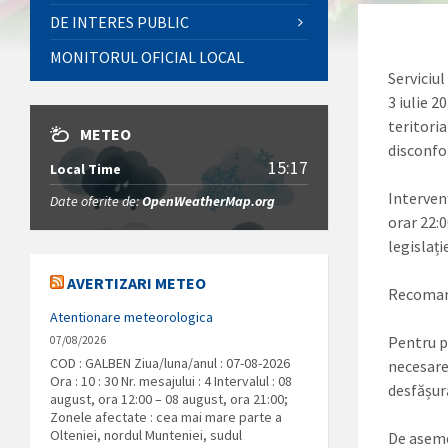
DE INTERES PUBLIC
MONITORUL OFICIAL LOCAL
Serviciu
3 iulie 2
teritori
METEO
disconfo
15:17
Local Time
Intervenț
Date oferite de:
OpenWeatherMap.org
orar 22:
legislați
AVERTIZARI METEO
Recomand
Atentionare meteorologica
Pentru pr
07/08/2026
COD : GALBEN Ziua/luna/anul : 07-08-2026
necesare
Ora : 10 : 30 Nr. mesajului : 4 Intervalul : 08
desfășur
august, ora 12:00 – 08 august, ora 21:00;
Zonele afectate : cea mai mare parte a
Olteniei, nordul Munteniei, sudul
De asemen