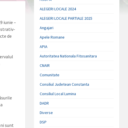
ALEGERI LOCALE 2024
ALEGERI LOCALE PARTIALE 2025
9 iunie –
Angajari
istrativ-
ecte de
Apele Romane
APIA
Autoritatea Nationala Fitosanitara
tervalul
m
CNAIR
Comunitate
Consiliul Judetean Constanta
Consiliul Local Lumina
ăsurile
DADR
ta
Diverse
DSP
eni sunt