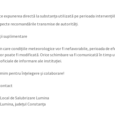
te expunerea directă la substanța utilizată pe perioada intervențiil
specte recomandările transmise de autorități.
ii suplimentare
 în care condițiile meteorologice vor fi nefavorabile, perioada de e
lor poate fi modificată. Orice schimbare va fi comunicată în timp ut
oficiale de informare ale instituției.
mim pentru înțelegere și colaborare!
contact
l Local de Salubrizare Lumina
umina, județul Constanța