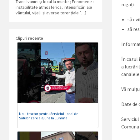
Transilvaniei și local la munte ; Fenomene :
rugați:
instabilitate atmosferică, intensificări ale
vântului, vijelii și averse torențiale […]
să evi
să re
Clipuri recente
Informaț
În cazul
a lucrări
canalele 
Vă mulțu
Date de 
Noul tractor pentru Serviciul Local de
Salubrizare a ajuns la Lumina
Serviciu
Comuna L