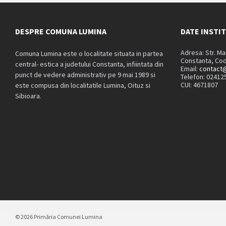
DESPRE COMUNA LUMINA
DATE INSTI
Adresa: Str. M
Comuna Lumina este o localitate situata in partea
Constanta, Cod
central- estica a judetului Constanta, infiintata din
Email:
contact@
punct de vedere administrativ pe 9 mai 1989 si
Telefon: 02412
CUI: 4671807
este compusa din localitatile Lumina, Oituz si
Sibioara.
© 2026 Primăria Comunei Lumina